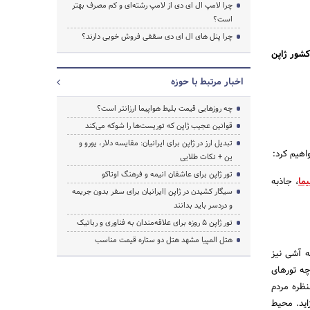
چرا لامپ ال ای دی از لامپ رشته‌ای و کم مصرف بهتر
است؟
جستجو
چرا پنل های ال ای دی سقفی فروش خوبی دارند؟
کشور ژاپن
اخبار مرتبط با حوزه
چه روزهایی قیمت بلیط هواپیما ارزانتر است؟
قوانین عجیب ژاپن که توریست‌ها را شوکه می‌کند
تبدیل ارز در ژاپن برای ایرانیان: مقایسه دلار، یورو و
ین + نکات طلایی
تور ژاپن برای عاشقان انیمه و فرهنگ اوتاکو
ما
، جاذبه
سیگار کشیدن در ژاپن |ایرانیان برای سفر بدون جریمه
و دردسر باید بدانند
تور ژاپن ۵ روزه برای علاقه‌مندان به فناوری و رباتیک
هتل المپیا مشهد هتل دو ستاره قیمت مناسب
ه آشی نیز
چه تورهای
نظره مردم
اید. محیط