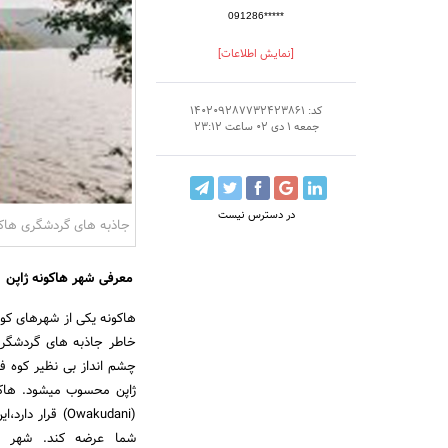
091286*****
[نمایش اطلاعات]
کد: 140209287732423861
جمعه 1 دی 02 ساعت 23:12
در دسترس نیست
جاذبه های گردشگری هاکو
معرفی شهر هاکونه ژاپن
هاکونه یکی از شهرهای کو
خاطر جاذبه های گردشگری
چشم انداز بی نظیر کوه 
ژاپن محسوب میشود. هاکون
(Owakudani) قر