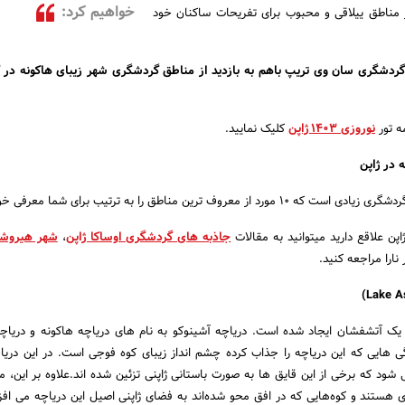
خواهیم کرد:
از مناطق ییلاقی و محبوب برای تفریحات ساکنان خود
گردشگری سان وی تریپ باهم به بازدید از مناطق گردشگری شهر زیبای هاکونه در 
ه تور
نوروزی ۱۴۰۳ ژاپن
کلیک نمایید.
روف ترین مناطق را به ترتیب برای شما معرفی خواهیم کرد:
اپن علاقع دارید میتوانید به مقالات
جاذبه های گردشگری اوساکا ژاپن
،
شهر هیروشی
نارا مراجعه کنید.
 یک آتشفشان ایجاد شده است. دریاچه آشینوکو به نام های دریاچه هاکونه و دریاچ
 هایی که این دریاچه را جذاب کرده چشم انداز زیبای کوه فوجی است. در این دریا
 شود که برخی از این قایق ها به صورت باستانی ژاپنی تزئین شده اند.علاوه بر این، م
 هستند و کوه‌هایی که در افق محو شده‌اند به فضای ژاپنی اصیل این دریاچه می افز