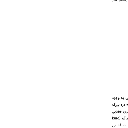
ی به وجود
ه دره بزرگ
دری فضایی
عجیب و اسرارآمیز دارد که گویی سرزمین ارواح است. یکی دیگر از دلایل معروفیت این دره اسرار آمیز کورو تاماگو (kuro
 اضافه می