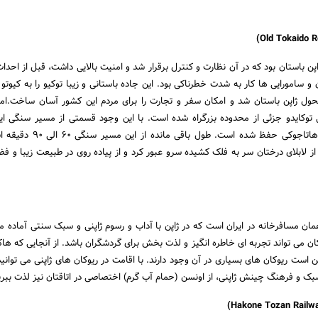
اپن باستان بود که در آن نظارت و کنترل برقرار شد و امنیت بالایی داشت، قبل از احدا
 و سامورایی ها کار به شدت خطرناکی بود. این جاده باستانی و زیبا توکیو را به کیوت
تحول ژاپن باستان شد و امکان سفر و تجارت را برای مردم این کشور آسان ساخت.ا
 توکایدو جزئی از محدوده بزرگراه شده است. با این وجود قسمتی از مسیر سنگی ای
فاصله بین موتوهاکونه و هاتاجوکی حفظ شده است. ط
از لابلای درختان سر به فلک کشیده سرو عبور کرد و از پیاده روی در طبیعت زیبا و فض
مان مسافرخانه در ایران است که در ژاپن با آداب و رسوم ژاپنی و سبک سنتی آماده م
ان می تواند تجربه ای خاطره انگیز و لذت بخش برای گردشگران باشد. از آنجایی که هاکو
است ریوکان های بسیاری در آن وجود دارند. با اقامت در ریوکان های ژاپنی می توانید،
سبک و فرهنگ چینش ژاپنی، از اونسن (حمام آب گرم) اختصاصی در اتاقتان نیز لذت ببری