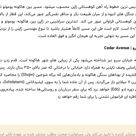
قدیمی ترین خطوط راه آهن کوهستانی ژاپن محسوب میشود. مسیر بین هاکونه یوموتو تا 
 جنگل های انبوه و از میان طبیعت بکر و مناظر نفس‌گیر عبور می‌کند، این قطار از بال
 کوهستانی فراوانی عبور می کند. تندترین سراشیبی در ژاپن بین هاکونه- یوموتو و ک
(Kowakdani) با شیب ۸۰/۱۰۰ است. لازم است طی این مسیر کاملاً هشیار باشید تا نبوغ مهندسی ژاپنی را از نز
این مسیر به تنهایی تجربه ای هیجان انگیز و فوق العاده است.
Cedar
به خیابان سرو نیز شناخته می‌شود یکی از زیبایی های شهر هاکونه است. قدم زدن در
طبیعی، به دور از شلوغی آرامشی وصف ناپذیر به همراه دارد خیابانی با در
این سرو های سر به فلک کشیده از بوداهای سنگی هاکونه و یادمان‌هایی
میکنید که قدمت آنها به قرن
فرش ساخته شده در اوایل دوره اِدو (Edo) خواهد برد که برای سفر درباریان و روستایی‌ها ساخته شده. پیاد
اطره ای فراموش نشدنی را برای شما رقم خواهد زد
منتشر کننده را تایید می‌کند ولی مسئولیت صحت مطلب منتشر شده بر عهده ناشر اس