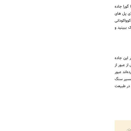
گورا جاده
ای پل های
وواکودانی
دیک ببینید و
 این جاده
ختانی که عمر بالای ۳۵۰ سال دارند. پس از عبور از
 که برکه شوجین (Shojin) را محاصره کرده‌اند عبور
 ۷ میلادی باز می‌گردند. پس از آن جاده شما را به سوی، ایشیداتامی (Ishidatami)، مسیر سنگ
ه‌روی در طبیعت
ت.