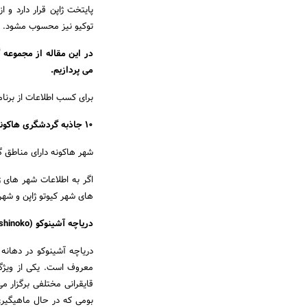
پایتخت ژاپن قرار دارد و 
توکیو نیز محسوب مشود.
در این مقاله از مجموعه 
می پردازیم.
برای کسب اطلاعات از برنام
۱۰ جاذبه گردشگری هاکونه در ژاپن
شهر هاکونه دارای مناطق گردشگری زیادی است که ۱۰ مورد از مع
اگر به اطلاعات شهر های ژ
های شهر کیوتو ژاپن و شهر 
دریاچه آشینوکو (Lake Ashinoko)
دریاچه آشینوکو در دهانه
معروف است. یکی از ویژگی
قایقرانی مختلفی برگزار می
بومی که در حال ماهیگیری