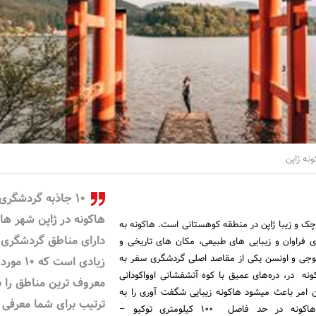
نه ژاپن
۱۰ جاذبه گردشگری
هاکونه در ژاپن شهر هاک
چک و زیبا ژاپن در منطقه کوهستانی است. هاکونه به
دارای مناطق گردشگری
 فراوان و زیبایی های طبیعی، مکان های تاریخی و
فوجی و اونسن یکی از مقاصد اصلی گردشگری سفر به
زیادی است که ۱۰ م
ه در، دره‌های عمیق با کوه آتشفشانی اوواکودانی
معروف ترین مناطق را ب
ار دارد،این امر باعث میشود هاکونه زیبایی شگفت آوری را به
ترتیب برای شما معرفی
شما عرضه کند. شهر هاکونه در حد فاصل ۱۰۰ کیلومتری توکیو –