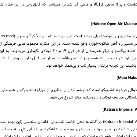
شینوکو ۲۱ کیلومتراست و پر از ماهی قزل‌آلا و ماهی آب شیرین میباشد. که قایق رانی در این مکان
ر مسیر راه آهن هاکونه-توزان واقع شده است. در این مکان، مجموعه‌هایی فرهنگی از
ژاپنی و هنرمندان غربی از جمله پیکاسو و دیگر هنرمندان اواخر قرن ۱۹ و ۲۰ میلادی نگهدار
قعی وارد شوید، جایی که همه چیز در عین واقعیت بسیار غیر قابل باور و رویایی است. ا
اشید، این تجربه برایتان بسیار ناب و بی‌همتا خواهد بود.
حوالی دریاچه آشینوکو است که چشم انداز بی نظیری از دریاچه آشینوکو و همینطور
باستانی معروف توکایدو از روستای موتو شروع می شود.
قصر سلطنتی هاکونه (Katsura Imperial Villa) در گذشته محل اقامت تابستانی خاندان سلطنتی ژاپن بو
ی هاکونه در عصر خود بسیار مدرن بوده و از شاهکارهای باغبانی ژاپن به حساب م
 پارک اونشی واقع شده است که بر زیبایی و جذابیت این بنا می افزاید. پارک اونشی 