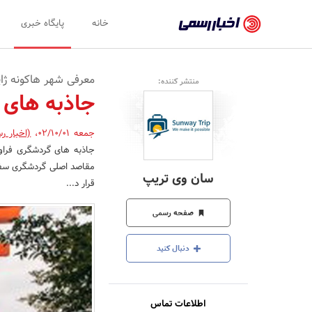
اخبار
خانه
پایگاه خبری
رسمی
-
معرفی شهر هاکونه ژا
منتشر کننده:
اخبار
جاذبه های 
تایید
جمعه 02/10/01
،
(اخبار ر
شده
جاذبه های گردشگری فراوا
شرکت‌ها،
سان وی تریپ
قرار د...
سازمان‌ها
و
صفحه رسمی
روابط
دنبال کنید
عمومی‌ها
اطلاعات تماس