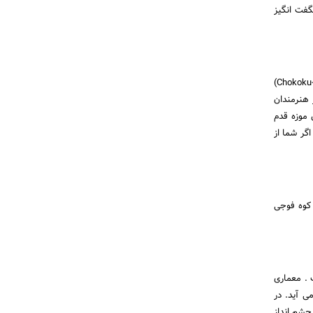
 شگفت انگیز
موزه فضای باز هاکونه یکی از مشهورترین موزه‌ها برای بازدید است. این موزه به نام موزه چُکوکٌنو موری (Chokoku-no-mori)
 هنرمندان
ی می‌شوند. به این موزه قدم
گر شما از
 کوه فوجی
ده است . معماری
ی آید. در
چشم انداز