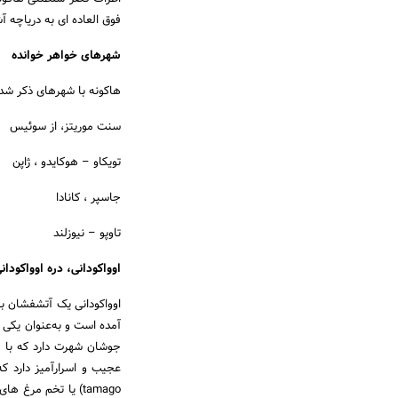
فوق العاده ای به دریاچه آش
شهرهای خواهر خوانده
هاکونه با شهرهای ذکر شده 
سنت موریتز، از سوئیس
تویکاو – هوکایدو ، ژاپن
جاسپر ، کانادا
تاوپو – نیوزلند
اوواکودانی، دره اوواکودانی (akudani
اوواکودانی یک آتشفشان بس
آمده است و به‌عنوان یکی ا
جوشان شهرت دارد که با ت
tamago) یا تخم مر