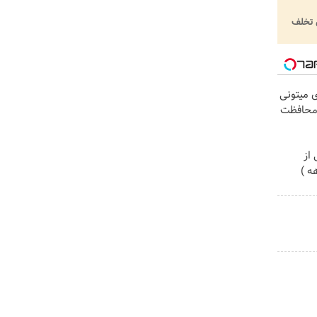
تخلف
ی میتونی
 محافظت
از