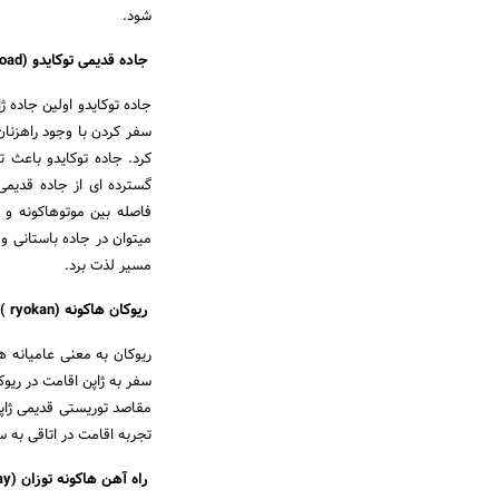
شود.
جاده قدیمی توکایدو (Old Tokaido Road)
جاده توکایدو اولین جاده ژ
سفر کردن با وجود راهزنان
کرد. جاده توکایدو باعث 
گسترده ای از جاده قدیمی
میتوان در جاده باستانی و 
مسیر لذت برد.
ریوکان هاکونه (ryokan )
ریوکان به معنی عامیانه ه
سفر به ژاپن اقامت در ریوک
مقاصد توریستی قدیمی ژاپن 
تجربه اقامت در اتاقی به 
راه آهن هاکونه توزان (Hakone Tozan Railway)