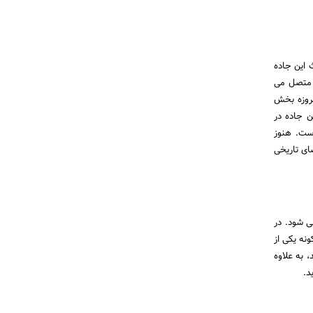
ث این جاده
و متصل می
مروزه بخش
ن جاده در
ول باقی مانده از این مسیر سنگی ۶۰ الی ۹۰ دقیقه است. هنوز
ای تاریخی
ی شود. در
نه یکی از
 به علاوه
د.