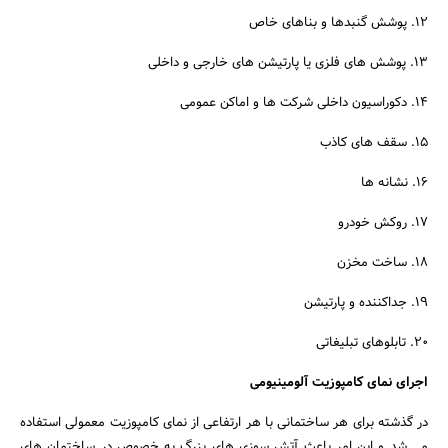
12. پوشش گنبدها و بناهای خاص
13. پوشش های فلزی یا پارتیشن های خارجی و داخلی
14. دکوراسیون داخلی شرکت ها و اماکن عمومی
15. سقف های کاذب
16. نشانه ها
17. روکش خودرو
18. ساخت مخزن
19. جداکننده و پارتیشن
20. تابلوهای تبلیغاتی
اجرای نمای کامپوزیت آلومینیومی
در گذشته برای هر ساختمانی با هر ارتفاعی از نمای کامپوزیت معمولی استفاده
می شد و این امر باعث آتش سوزی های بزرگ به خصوص در ساختمان های