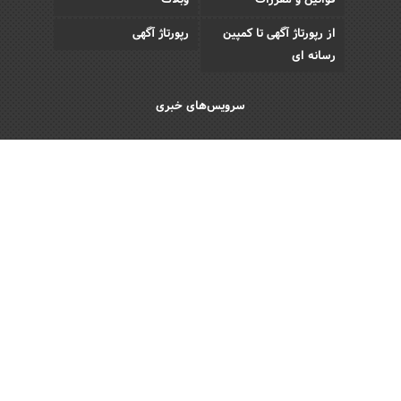
قوانین و مقررات
وبلاگ
از رپورتاژ آگهی تا کمپین
رپورتاژ آگهی
رسانه ای
سرویس‌های خبری
اقتصادی
اجتماعی
فرهنگی
ورزش
سبک زندگی
رویداد
Copyright © 2013 - 2026 Akhbar Rasmi