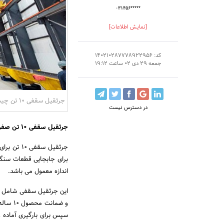
۰۳۱۴۵۶*****
[نمایش اطلاعات]
کد: 140210287778922956
جمعه 29 دی 02 ساعت 19:12
جرثقیل سقفی ۱۰ تن چیست؟
در دسترس نیست
جرثقیل سقفی ۱۰ تن صفر چیست؟
برای جابجایی قطعات سنگین
اندازه معمول می باشد.
و ضمان
سپس برای بارگیری آماده و