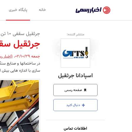
اخبار
خانه
پایگاه خبری
رسمی
-
جرثقیل سقفی ۱۰ تن چیست؟
منتشر کننده:
اخبار
جرثقیل سقفی ۱۰ تن
تایید
جمعه 02/10/29
،
(اخبار ر
شده
در ساختمانها و صنایع سنگ
شرکت‌ها،
سازی با اندازه هایی بیش ا
اسپادانا جرثقیل
سازمان‌ها
و
صفحه رسمی
روابط
دنبال کنید
عمومی‌ها
اطلاعات تماس