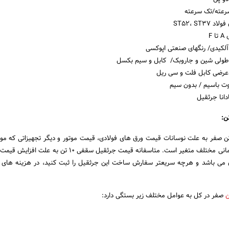
رعته/تک سرعته
ST52، ST
 آلکیدی/ رنگهای صنعتی اپوکسی
طولی شین و جاروبک/ کابل و سیم بکسل
عرضی کابل فلت و سی ریل
وت باسیم / بدون سیم
دانا جرثقیل
مت جرثقیل سقفی ۱۰ تن صفر به علت نوسانات قیمت ورق های فولادی، قیمت موتور و دیگر تجهیزاتی که م
قرار میگیرد، در بازه های زمانی مختلف متغیر است. متاسفانه قیمت جرثقیل سقفی ۱۰ 
ی باشد و هرچه سریعتر سفارش ساخت این جرثقیل را ثبت کنید، در هزینه های 
صفر در کل به عوامل مختلف زیر بستگی دارد: