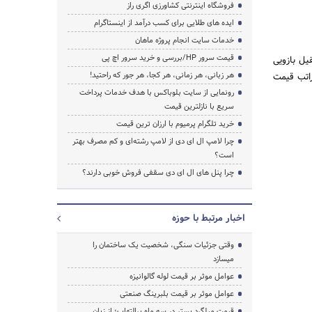
فروشگاه اینترنتی کشاورزی اگری راز
ایده های طلایی برای کسب درآمد از اینستاگرام
خدمات سایت انجام پروژه ماهان
قیمت سرور HP/بررسی و خرید سرور اچ پی
ز مانند جرثقیل بازویی
هر زبانی، هر زمانی، هر کجا، هر جور که راحتید!
تن کاربرد بیشتر و به مراتب قیمت
رونمایی از سایت بلوباکس با هدف خدمات پرداخت
سریع با نازلترین قیمت
خرید تلگرام پرمیوم با ارزان ترین قیمت
چرا لامپ ال ای دی از لامپ رشته‌ای و کم مصرف بهتر
است؟
چرا پنل های ال ای دی سقفی فروش خوبی دارند؟
اخبار مرتبط با حوزه
وقتی جزئیات سنگی، شخصیت یک ساختمان را
میسازد
عوامل موثر بر قیمت لوله گالوانیزه
عوامل موثر بر قیمت بلبرینگ صنعتی
قیمت میلگرد بستر در سه ماه پرالتهاب؛ از زبان