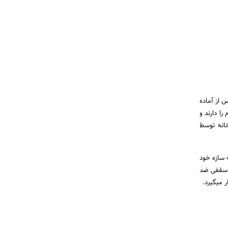
س از آماده
ت. این دو جرثقیل توانایی لیفتینگ ۱۰ تن یا ۱۰۰۰۰ کیلوگرم را دارند و
انه توسط
 سازه خود
واند به شکل جرثقیل سقفی ضد
 میگیرد.