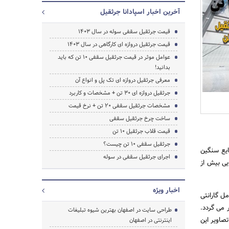
آخرین اخبار اسپادانا جرثقیل
قیمت جرثقیل سقفی سوله در سال 1403
قیمت جرثقیل دروازه ای کارگاهی در سال 1403
عوامل موثر در قیمت جرثقیل سقفی 10 تن که باید
بدانید!
معرفی جرثقیل دروازه ای تک پل و انواع آن
جرثقیل دروازه ای 30 تن + مشخصات و کاربرد
مشخصات جرثقیل سقفی 20 تن + نرخ قیمت
ساخت چرخ جرثقیل سقفی
قیمت قلاب جرثقیل 10 تن
جرثقیل سقفی ۱۰ تن چیست؟
ا و صنایع سنگین
اجرای جرثقیل سقفی در سوله
یی بیش از
اخبار ویژه
ور و… می باشد. جرثقیل سقفی ۱۰ تن صفر شامل گارانتی
ر می گردد.
جستجو
طراحی سایت در اصفهان بهترین شیوه تبلیغات
صاویر این
اینترنتی در اصفهان