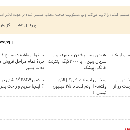
منتشر کننده را تایید می‌کند ولی مسئولیت صحت مطلب منتشر شده بر عهده ناشر اس
پروفایل ناشر
گزارش 
خرید شمش پلمپ طلاسی، از ۰.۵
🔥بدون تموم شدن حجم فیلم و
میخوای ماشینت سریع ف
سریال ببین !! با 3000گیگ اینترنت
بره؟ تمام مراحل فروش م
خانگی پیشگ
به ما بسپر
خودروی
میخوای ایمپلنت کنی؟ | الان
ماشین BMW گذاشتی
صت رو از
وقتشه | اونم فقط با ۲۵ میلیون
؟ اینجا سریع و راحت بف
تومان!!!
س: