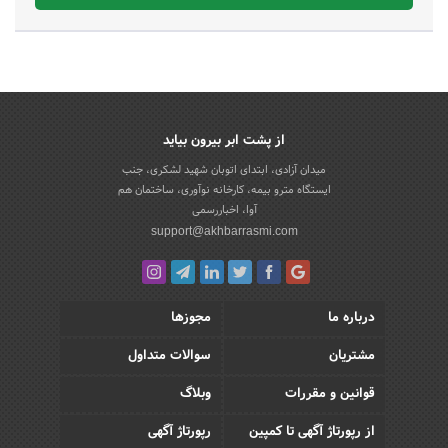
از پشت ابر بیرون بیاید
میدان آزادی، ابتدای اتوبان شهید لشکری، جنب
ایستگاه مترو بیمه، کارخانه نوآوری، ساختمان هم
آوا، اخباررسمی
support@akhbarrasmi.com
درباره ما
مجوزها
مشتریان
سوالات متداول
قوانین و مقررات
وبلاگ
از رپورتاژ آگهی تا کمپین
رپورتاژ آگهی