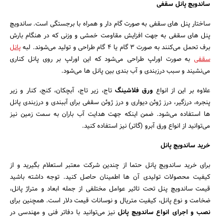
ساندویچ پانل سقفی
ساختار پنل های سقفی به صورت گام دار و همراه با برجستگی است. ساندویچ
پنل های سقفی به جهت افزایش مقاومت خمشی و وزنی که در هنگام بارش
برف تحمل می‌کنند به صورت 3 گام یا 4 گام طراحی و تولید می‌شوند. لبه
پانل
سقفی
به صورت اورلپ طراحی می‌شود که این اورلپ بر روی پانل کناری
می‌نشیند و سبب درزبندی و آب بندی بین پانل ها می‌شود.
علاوه بر این از انواع
ورق فلاشینگ
تاج، زیر تاج، آبچکان، کنج، کنار و زیر
پنجره، درزگیر، درز ژوئن دیواری و درز ژوئن سقفی برای آببندی و درزبندی پانل
ها استفاده می‌شود. ضمن اینکه جهت هدایت آب باران به سمت زمین نیز
می‌توانید از انواع ورق آبرو (گاتر) نیز استفاده کنید.
خرید ساندویچ پانل
برای خرید ساندویچ پانل حتما از چندین شرکت معتبر استعلام بگیرید و از
کیفیت محصولات تولیدی آن ها اطمینان حاصل کنید. توجه داشته باشید
قیمت ساندویچ پنل تحت تاثیر عوامل مختلفی از جمله ابعاد و متراژ پانل،
ضخامت و نوع پانل، کیفیت متریال و نوسانات قیمت دلار است. همچنین برای
نصب و اجرای انواع ساندویچ پانل
نیز می‌توانید با دفاتر فنی و مهندسی در