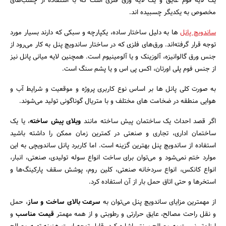
یک لایه فوم عایق و یک لایه ورق فلزی است که با استفاده از چسب‌های
مخصوص به یکدیگر چسبیده اند.
ساندویچ پانل
ها به دلیل ساختار ساده، یکپارچه و سبکی که دارند بسیار مورد
توجه قرار گرفته‌اند. ورق‌های فلزی که در ساختار ساندویچ پنل به کار می‌رود از
جنس ورق گالوانیزه، آلوزینک و یا آلومینیوم است. همچنین لایه میانی پانل نیز
از جنس فوم پلی اورتان، اکس پی اس و یا پشم سنگ است.
به صورت کلی پانل‌ ها بر اساس نوع کاربری پروژه و موقعیت و شرایط آب و
هوایی منطقه در ضخامت های مختلف و با متریال گوناگونی تولید می‌شوند.
اگر قصد احداث یک ساختمان پیش ساخته مانند
ویلای پیش ساخته
، یا یک
ساختمان اداری، تجاری و صنعتی در کمترین زمان ممکن را داشته باشید
استفاده از ساندویچ پنل بهترین گزینه است. اما کاربرد پانل ساندویچی به این
موارد ختم نمی‌شود و می‌توان برای ساخت انواع سوله تولیدی، صنعتی، انبار،
جستجو
انواع کانکس، انواع سردخانه صنعتی، کلین روم، پوشش سقف پارکینگ‌ها و
استخرها و حتی اتاق حمل بار از آن استفاده کرد.
از مهمترین مزایای ساندویچ پنل می‌توان به
سرعت بالای ساخت و ساز
، حمل
و نقل راحت مصالح، عایق حرارتی و رطوبتی و از همه مهمتر
قیمت مناسب
و