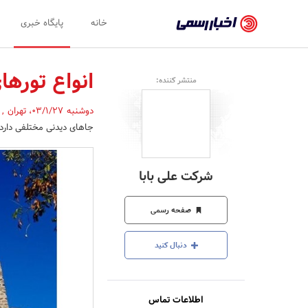
اخبار
خانه
پایگاه خبری
رسمی
-
انواع تورهای
منتشر کننده:
اخبار
دوشنبه 03/1/27
،
تهران
,
تایید
جاهای دیدنی مختلفی دارد و 
شده
شرکت‌ها،
شرکت علی بابا
سازمان‌ها
و
صفحه رسمی
روابط
دنبال کنید
عمومی‌ها
اطلاعات تماس