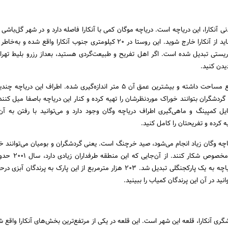
نی آنکارا، این دریاچه است. دریاچه موگان کمی با آنکارا فاصله دارد و در شهر گل‌باشی
برای بازدید از این دریاچه باید از آنکارا خارج شوید. این روستا در 20 کیلومتری جنوب آنکارا واقع ش
یستی تبدیل شده است. اگر اهل تفریح و طبیعت‌گردی هستید، بعداز رزرو بلیط تهران 
یدن کنید.
این دریاچه 61 کلومتر مربع مساحت داشته و بیشترین عمق آن 5 متر اندازه‌گیری شده. اطراف این 
ردشگران بتوانند خوراک موردنظرشان را تهیه کرده و کنار این دریاچه باصفا میل کنن
ایل کمپینگ و ماهی‌گیری اطراف دریاچه وگان وجود دارد و می‌توانید با رفتن به آن
کرده و تفریحتان را کامل کنید.
یاچه وگان زیاد انجام می‌شود، صید خرچنگ است. یعنی گردشگران و بومیان می‌توانند 
مترمربع از بخش غربی دریاچه به یک پارکجنگلی تبدیل شد. 203 هزار مترمربع از این پارک به پرندگ
ید در آن این پرندگان کمیاب را ببینید.
شگری آنکارا، قلعه این شهر است. این قلعه در یکی از مرتفع‌ترین بخش‌های آنکارا واقع ش