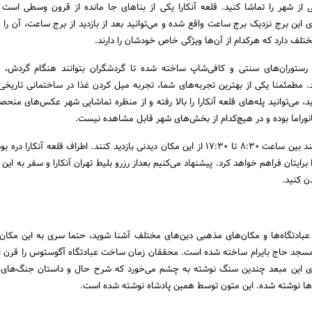
یی از شهر را تماشا کنید. قلعه آنکارا یکی از بناهای جا مانده از قرون وسطی است
 این برج نزدیک برج ساعت واقع شده و می‌توانید بعد از بازدید از برج ساعت، آن را ه
تلف دارد که هرکدام از آن‌ها ویژگی خاص خودشان را دارند.
 رستوران‌های سنتی و کافی‌شاپ ساخته شده تا گردشگران بتوانند هنگام گردش، غ
. مطمئمنا یکی از بهترین تجربه‌های شما، تجربه میل کردن غذا در ساختمانی تاریخی
 می‌توانید پله‌های قلعه آنکارا را بالا رفته و از منظره تماشایی شهر عکس‌های منحصر
پانوراما بوده و در هیچ‌کدام از بخش‌های شهر قابل مشاهده نیست.
مسافران همه روزه می‌توانند بین ساعت 8:30 تا 17:30 از این مکان دیدنی بازدید کنند. اطراف قلعه آنکار
برایتان فراهم خواهد کرد. پیشنهاد می‌کنیم بعداز رزرو بلیط تهران آنکارا و سفر به این
ن کنید.
عبادتگاه‌ها و مکان‌های مذهبی دین‌های مختلف آشنا شوید، حتما سری به این مکان ب
ز مسجد حاج بایرام ساخته شده است. محققان زمان ساخت عبادتگاه آگوستوس را قرن ا
های این مبعد چندین سنگ نوشته به‌ چشم می‌خورد که شرح حال و داستان جنگ‌های
ن‌ها نوشته شده. این متون توسط همین پادشاه نوشته شده است.