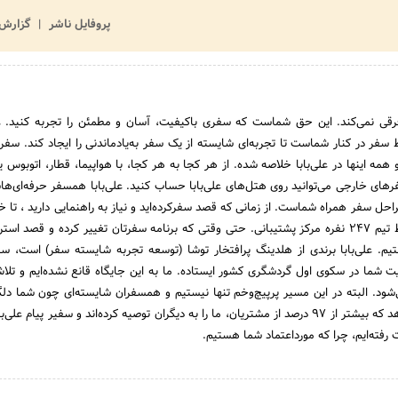
پروفایل ناشر
گزارش 
ی نمی‌کند. این حق شماست که سفری باکیفیت، آسان و مطمئن را تجربه کنید. علی
سفر در کنار شماست تا تجربه‌ای شایسته از یک سفر به‌یادماندنی را ایجاد کند. سفر 
همه اینها در علی‌بابا خلاصه شده. از هر کجا به هر کجا، با هواپیما، قطار، اتوبوس ی
های خارجی می‌توانید روی هتل‌های علی‌بابا حساب کنید. علی‌بابا همسفر حرفه‌ای‌ها
احل سفر همراه شماست. از زمانی که قصد سفرکرده‌اید و نیاز به راهنمایی دارید ، تا خ
پشتیبانی 24 ساعته توسط تیم 247 نفره مرکز پشتیبانی. حتی وقتی که برنامه سفرتان تغییر کرده و قصد اس
یم. علی‌بابا برندی از هلدینگ پرافتخار توشا (توسعه تجربه شایسته سفر) است، سام
ت شما در سکوی اول گردشگری کشور ایستاده. ما به این جایگاه قانع نشده‌ایم و تلاش
شود. البته در این مسیر پرپیچ‌و‌خم تنها نیستیم و همسفران شایسته‌ای چون شما دل
ماست. آمارها نشان می‌دهد که بیشتر از 97 درصد از مشتریان، ما را به دیگران توصیه کرده‌اند و سفیر پیام ع
رفته‌ایم، چرا که مورداعتماد شما هستیم.