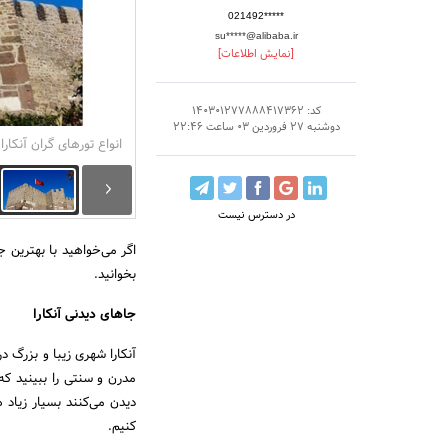
021492*****
su*****@alibaba.ir
[نمایش اطلاعات]
کد: 140301277888417362
دوشنبه 27 فروردین 03 ساعت 22:46
انواع تورهای گران آنکارا
در دسترس نیست
اگر می‌خواهید با بهترین ج
بخوانید.
جاهای دیدنی آنکارا
آنکارا شهری زیبا و بزرگ د
مدرن و سنتی را ببینید که 
دیدن می‌کنند بسیار زیاد 
کنیم.