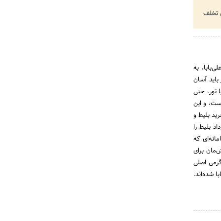
تخلف
‌بابا، به
باید آسان
ا تور. حتی
ست، و این
رید بلیط و
ترداد بلیط را
انه‌ای که
‌مان برای
گرمی اصلی
لی‌بابا شده‌اند.