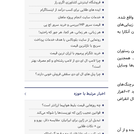
فروشگاه اینترنتی کشاورزی اگری راز
ایده های طلایی برای کسب درآمد از اینستاگرام
 واقع شده.
خدمات سایت انجام پروژه ماهان
ده و به‌خاطر زیبایی‌های
قیمت سرور HP/بررسی و خرید سرور اچ پی
آنکارا به
هر زبانی، هر زمانی، هر کجا، هر جور که راحتید!
رونمایی از سایت بلوباکس با هدف خدمات پرداخت
سریع با نازلترین قیمت
دریاچه چندین رستوران
خرید تلگرام پرمیوم با ارزان ترین قیمت
د. همجنین
چرا لامپ ال ای دی از لامپ رشته‌ای و کم مصرف بهتر
‌ها وسایل
است؟
چرا پنل های ال ای دی سقفی فروش خوبی دارند؟
خرچنگ‌های
این دریاچه را با تجهیزات مخصوص شکار کنند. از آن‌جایی که این منطقه طرفداران زیادی دارد، سال 2001 حدود 602هزار
اخبار مرتبط با حوزه
ان آبزی درحال انقراض
چه روزهایی قیمت بلیط هواپیما ارزانتر است؟
قوانین عجیب ژاپن که توریست‌ها را شوکه می‌کند
تبدیل ارز در ژاپن برای ایرانیان: مقایسه دلار، یورو و
ین + نکات طلایی
ده و از آن
تور ژاپن برای عاشقان انیمه و فرهنگ اوتاکو