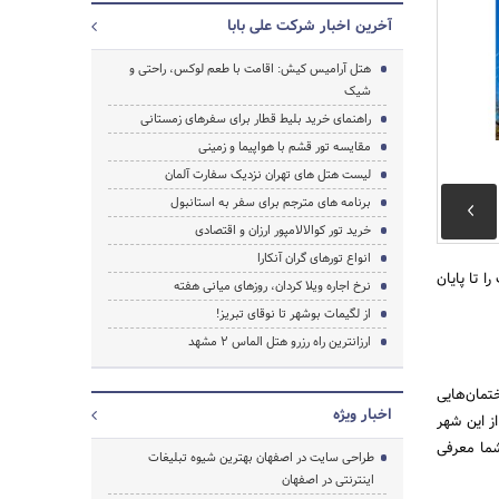
آخرین اخبار شرکت علی بابا
هتل آرامیس کیش: اقامت با طعم لوکس، راحتی و
شیک
راهنمای خرید بلیط قطار برای سفرهای زمستانی
مقایسه تور قشم با هواپیما و زمینی
لیست هتل های تهران نزدیک سفارت آلمان
برنامه های مترجم برای سفر به استانبول
خرید تور کوالالامپور ارزان و اقتصادی
انواع تورهای گران آنکارا
ا تا پایان
نرخ اجاره ویلا کردان، روزهای میانی هفته
از لگیمات بوشهر تا نوقای تبریز!
ارزانترین راه رزرو هتل الماس 2 مشهد
جستجو
ختمان‌هایی
اخبار ویژه
از این شهر
شما معرفی
طراحی سایت در اصفهان بهترین شیوه تبلیغات
اینترنتی در اصفهان