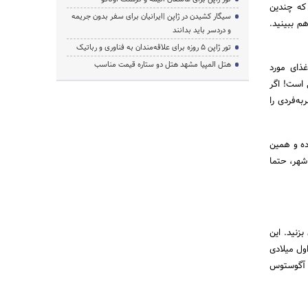
 که چندین
سیگار کشیدن در ژاپن |ایرانیان برای سفر بدون جریمه
م ببینید.
و دردسر باید بدانند
تور ژاپن ۵ روزه برای علاقه‌مندان به فناوری و رباتیک
هتل المپیا مشهد هتل دو ستاره قیمت مناسب
ذای مورد
 است! اگر
به‌فردی را
ا دره‌ بوده و همین
 شهر، حتما
زنید. این
ول میلادی
 آگوستوس