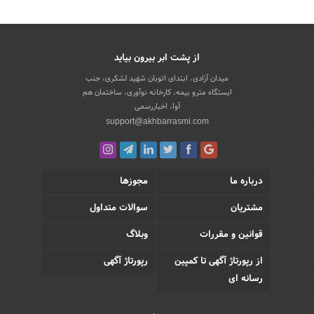
از پشت ابر بیرون بیاید
میدان آزادی، ابتدای اتوبان شهید لشکری، جنب
ایستگاه مترو بیمه، کارخانه نوآوری، ساختمان هم
آوا، اخباررسمی
support@akhbarrasmi.com
درباره ما
مجوزها
مشتریان
سوالات متداول
قوانین و مقررات
وبلاگ
از رپورتاژ آگهی تا کمپین
رپورتاژ آگهی
رسانه ای