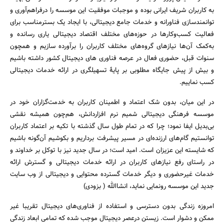
به کاربران شریف ایرانی بوده و موجبات موفقیت این موسسه را درفراهم‌آوری و
توانمندسازی فناورانه و خدمات جامع دیجیتالی، با ایجاد یک بسترمناسب برای
فعالیت کسب‌وکارها در حوزه‌های مختلف اقتصاد دیجیتالی یاری رسانده و
به‌کمک آن‌ها نیازهای گروه‌های مختلف کاربران را برآورده ‌سازیم و همچون
سنوات قبل، حضوری فعال در عرصه فناوری های دیجیتال کشور داشته باشیم
و بیش از پیش جایگاه مطلوبی بر پایۀ تسهیلگری در ارائه خدمات دیجیتالی
کسب نماییم.
در این میان، بدون شک اعتماد و اطمینان کاربران به خدمت‌گزاران خود در
موسسه فرهنگی دیجیتالی شمیم نرم افزاردانش، هم‌چون همیشه نقشی
بی‌بدیل ایفا نمود؛ چرا که در تمام طول سال گذشته با تکیه بر اعتماد کاربران
توانستیم گام‌های ارزنده‌ای در مسیر پیشرفت برداریم و بکوشیم آن‌گونه باشیم
که شایسته این عزیزان است. امید است؛ در سال جدید نیز با توکل بر خداوند و
در راستای رفع نیازهای کاربران در ارائه خدمات دیجیتالی و گسترش ارائه
خدمات غیرحضوری و دیگر خدمات گسترده محتوایی و دیجیتالی از وب سایت
جدید این موسسه رونمایی نماید، انشاالله ( بزودی)
جستجو
امروزه زندگی بدون دسترسی و استفاده از فناوری‌های دیجیتال تقریبا غیر
ممکن و دشوار است. زیستن درعصر دیجیتال موجب شده که تمامی ابعاد زندگی