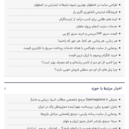
طراحی سایت در اصفهان بهترین شیوه تبلیغات اینترنتی در اصفهان
فروشگاه اینترنتی کشاورزی اگری راز
ایده های طلایی برای کسب درآمد از اینستاگرام
خدمات سایت انجام پروژه ماهان
قیمت سرور HP/بررسی و خرید سرور اچ پی
هر زبانی، هر زمانی، هر کجا، هر جور که راحتید!
رونمایی از سایت بلوباکس با هدف خدمات پرداخت سریع با نازلترین قیمت
خرید تلگرام پرمیوم با ارزان ترین قیمت
چرا لامپ ال ای دی از لامپ رشته‌ای و کم مصرف بهتر است؟
چرا پنل های ال ای دی سقفی فروش خوبی دارند؟
اخبار مرتبط با حوزه
معرفی Spamagezine.ir مرجع تخصصی مطالب اسپا، زیبایی و ماساژ
شارژر خودرو برقی؛ زیرساخت مهم آینده حمل‌ونقل پاک در ایران
رونمایی از سایت رسانه پارسی؛ مرجع راهنمایی مراحل بازی‌ها
سیتا؛ مرجع بازنشر اخبار به‌روز ایران و جهان
اهمیت پیام‌رسان‌های همسو با نیازهای فرهنگی، اجتماعی و بومی ایرانیان