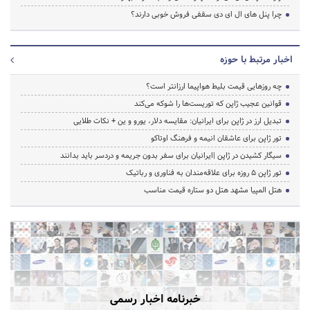
چرا پنل های ال ای دی سقفی فروش خوبی دارند؟
اخبار مرتبط با حوزه
چه روزهایی قیمت بلیط هواپیما ارزانتر است؟
قوانین عجیب ژاپن که توریست‌ها را شوکه می‌کند
تبدیل ارز در ژاپن برای ایرانیان: مقایسه دلار، یورو و ین + نکات طلایی
تور ژاپن برای عاشقان انیمه و فرهنگ اوتاکو
سیگار کشیدن در ژاپن |ایرانیان برای سفر بدون جریمه و دردسر باید بدانند
تور ژاپن ۵ روزه برای علاقه‌مندان به فناوری و رباتیک
هتل المپیا مشهد هتل دو ستاره قیمت مناسب
خبرنامه اخبار رسمی