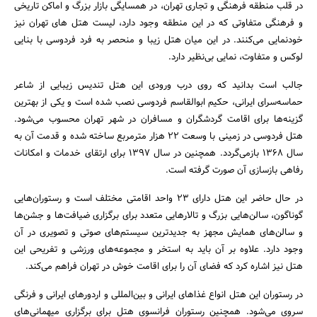
در قلب منطقه فرهنگی و تجاری تهران، در همسایگی بازار بزرگ و اماکن تاریخی
و فرهنگی متفاوتی که در این منطقه وجود دارد، لیست هتل های تهران نیز
خودنمایی می‌کنند. در این میان هتل زیبا و منحصر به فرد فردوسی با بنایی
لوکس و متفاوت، نمایی بی‌نظیر دارد.
جالب است بدانید که روی درب ورودی این هتل تندیس زیبایی از شاعر
حماسه‌سرای ایرانی، حکیم ابوالقاسم فردوسی نصب شده است و یکی از بهترین
گزینه‌ها برای اقامت گردشگران و مسافران در شهر تهران محسوب می‌شود.
هتل فردوسی در زمینی با وسعت ۲۲ هزار مترمربع ساخته شده و قدمت آن به
سال 1368 بازمی‌گردد. همچنین در سال ۱۳۹۷ برای ارتقای خدمات و امکانات
رفاهی بازسازی آن صورت گرفته است.
در حال حاضر این هتل دارای 23 واحد اقامتی مختلف است و رستوران‌هایی
گوناگون، سالن‌هایی بزرگ و تالارهایی متعدد برای برگزاری ضیافت‌ها و جشن‌ها
و سالن‌های همایش مجهز به جدیدترین سیستم‌های صوتی و تصویری در آن
وجود دارد. علاوه بر آن باید به استخر و مجموعه‌های ورزشی و تفریحی این
هتل نیز اشاره کرد که فضای آن را برای اقامت خوش در تهران فراهم می‌کند.
در رستوران این هتل انواع غذاهای ایرانی و بین‌المللی و اردورهای ایرانی و فرنگی
سروی می‌شود. همچنین رستوران فرانسوی هتل برای برگزاری میهمانی‌های