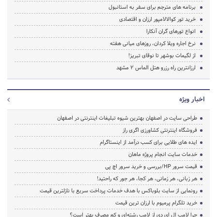
برنامه های مترجم برای سفر به استانبول
خرید تور کوالالامپور ارزان و اقتصادی
انواع تورهای گران آنکارا
نرخ اجاره ویلا کردان، روزهای میانی هفته
از لگیمات بوشهر تا نوقای تبریز!
ارزانترین راه رزرو هتل الماس 2 مشهد
اخبار ویژه
طراحی سایت در اصفهان بهترین شیوه تبلیغات اینترنتی در اصفهان
فروشگاه اینترنتی کشاورزی اگری راز
ایده های طلایی برای کسب درآمد از اینستاگرام
خدمات سایت انجام پروژه ماهان
قیمت سرور HP/بررسی و خرید سرور اچ پی
هر زبانی، هر زمانی، هر کجا، هر جور که راحتید!
رونمایی از سایت بلوباکس با هدف خدمات پرداخت سریع با نازلترین قیمت
خرید تلگرام پرمیوم با ارزان ترین قیمت
چرا لامپ ال ای دی از لامپ رشته‌ای و کم مصرف بهتر است؟