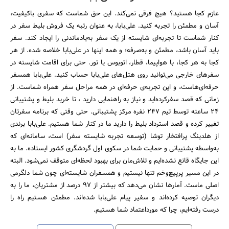
عازم کجا هستید؟ هیچ فرقی نمی‌کند. این حق شماست که سفری باکیفیت،
آسان و مطمئن را تجربه کنید. علی‌بابا، به عنوان رتبه یک فروش بلیط سفر در
کنار شماست تا تجربه‌ای شایسته از یک سفر به‌یادماندنی را ایجاد کند. سفر
باید آسان باشد، مطمئن و به‌صرفه؛ و همه اینها در علی‌بابا خلاصه شده. از هر
کجا به هر کجا، با هواپیما، قطار، اتوبوس یا تور. حتی برای اقامت شایسته در
سفرهای خارجی می‌توانید روی هتل‌های علی‌بابا حساب کنید. علی‌بابا همسفر
حرفه‌ای‌هاست، و این تجربه‌ی حرفه‌ای در همه مراحل سفر همراه شماست. از
زمانی که قصد سفرکرده‌اید و نیاز به راهنمایی دارید ، تا خرید بلیط و پشتیبانی
24 ساعته توسط تیم 247 نفره مرکز پشتیبانی. حتی وقتی که برنامه سفرتان
تغییر کرده و قصد استرداد بلیط را دارید ما در کنار شما هستیم. علی‌بابا برندی
از هلدینگ پرافتخار توشا (توسعه تجربه شایسته سفر) است، سامانه‌ای که
به‌واسطه پشتیبانی و حمایت شما در سکوی اول گردشگری کشور ایستاده. ما به
این جایگاه قانع نشده‌ایم و تلاش‌مان برای بهبود لحظه‌ای متوقف نمی‌شود. البته
در این مسیر پرپیچ‌و‌خم تنها نیستیم و همسفران شایسته‌ای چون شما دلگرمی
اصلی ماست. آمارها نشان می‌دهد که بیشتر از 97 درصد از مشتریان، ما را به
دیگران توصیه کرده‌اند و سفیر پیام علی‌بابا شده‌اند. مطمئن هستیم راه را
درست رفته‌ایم، چرا که مورداعتماد شما هستیم.