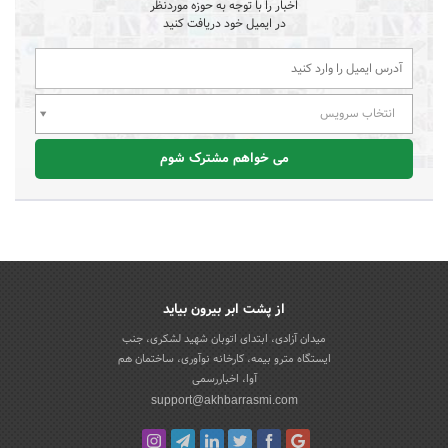
اخبار را با توجه به حوزه موردنظر
در ایمیل خود دریافت کنید
انتخاب سرویس
می خواهم مشترک شوم
از پشت ابر بیرون بیاید
میدان آزادی، ابتدای اتوبان شهید لشکری، جنب
ایستگاه مترو بیمه، کارخانه نوآوری، ساختمان هم
آوا، اخباررسمی
support@akhbarrasmi.com