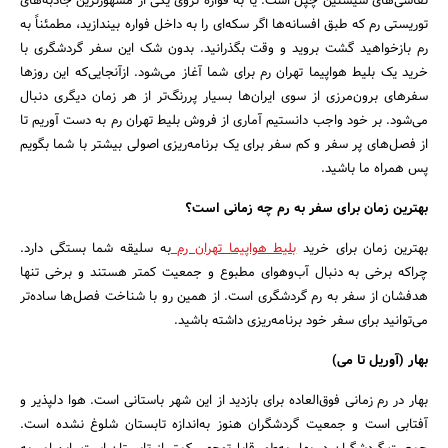
نقاشی‌های سیستین چپل است. یا به فواره تروی یکی از مشهورترین جاذبه‌های
توریستی رم که طبق افسانه‌ها اگر سکه‌ای را به داخل فواره بیندازید، مطمئناً به
رم بازخواهید گشت بروید و وقت بگذرانید. بدون شک این سفر گردشگری با
خرید یک بلیط هواپیما تهران رم برای شما آغاز می‌شود. ازآنجایی‌که این روزها
سفرهای برون‌مرزی از سوی ایران‌ها بسیار پررنگ‌تر از هر زمان دیگری دنبال
می‌شود. بر خود واجب دانستیم آماری از فروش بلیط تهران رم به دست آوریم تا
از فصل‌های پر سفر و کم سفر برای یک برنامه‌ریزی اصولی بیشتر با شما بگویم
پس همراه ما باشید.
بهترین زمان برای سفر به رم چه زمانی است؟
بهترین زمان برای خرید
بلیط هواپیما تهران رم
به سلیقه شما بستگی دارد.
چراکه برخی به دنبال آب‌وهوای مطبوع و جمعیت کمتر هستند و برخی تنها
هدفشان از سفر به رم گردشگری است. از همین رو با شناخت فصل‌ها ساده‌تر
می‌توانید برای سفر خود برنامه‌ریزی داشته باشید.
بهار (آوریل تا می)
بهار در رم زمانی فوق‌العاده برای بازدید از این شهر باستانی است. هوا دلپذیر و
آفتابی است و جمعیت گردشگران هنوز به‌اندازه تابستان شلوغ نشده است.
جستجو