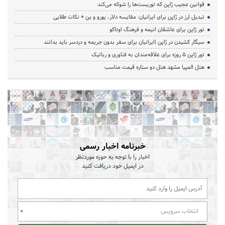
قوانین عجیب ژاپن که توریست‌ها را شوکه می‌کند
تبدیل ارز در ژاپن برای ایرانیان: مقایسه دلار، یورو و ین + نکات طلایی
تور ژاپن برای عاشقان انیمه و فرهنگ اوتاکو
سیگار کشیدن در ژاپن |ایرانیان برای سفر بدون جریمه و دردسر باید بدانند
تور ژاپن ۵ روزه برای علاقه‌مندان به فناوری و رباتیک
هتل المپیا مشهد هتل دو ستاره قیمت مناسب
خبرنامه اخبار رسمی
اخبار را با توجه به حوزه موردنظر
در ایمیل خود دریافت کنید
انتخاب سرویس