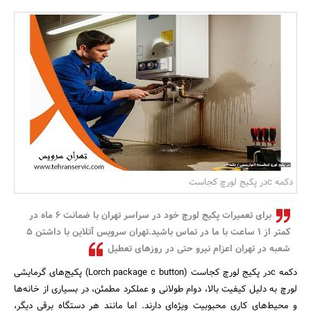
بانک، بیمه و سرمایه
مسکن و ساختمان
دکمه cدر پکیج لورچ کجاست
برای تعمیرات پکیج لورچ خود در سراسر تهران با ضمانت 6 ماه در
کمتر از 1 ساعت با ما در تماس باشید.تهران سرویس آتلاین با داشتن 5
شعبه در تهران اعزام نیرو حتی در روزهای تعطیل
دکمه cدر پکیج لورچ کجاست (Lorch package c button) پکیج‌های گرمایشی
لورچ به دلیل کیفیت بالا، دوام طولانی و عملکرد مطمئن، در بسیاری از خانه‌ها
و محیط‌های کاری محبوبیت ویژه‌ای دارند. اما مانند هر دستگاه برقی دیگر،