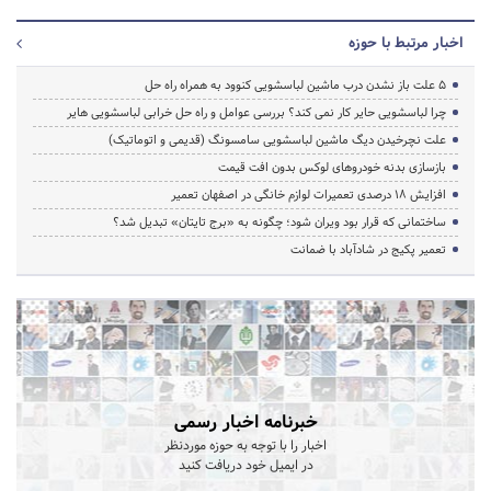
اخبار مرتبط با حوزه
5 علت باز نشدن درب ماشین لباسشویی کنوود به همراه راه حل
چرا لباسشویی حایر کار نمی کند؟ بررسی عوامل و راه حل خرابی لباسشویی هایر
علت نچرخیدن دیگ ماشین لباسشویی سامسونگ (قدیمی و اتوماتیک)
بازسازی بدنه خودروهای لوکس بدون افت قیمت
افزایش ۱۸ درصدی تعمیرات لوازم خانگی در اصفهان تعمیر
ساختمانی که قرار بود ویران شود؛ چگونه به «برج تایتان» تبدیل شد؟
تعمیر پکیج در شادآباد با ضمانت
خبرنامه اخبار رسمی
اخبار را با توجه به حوزه موردنظر
در ایمیل خود دریافت کنید