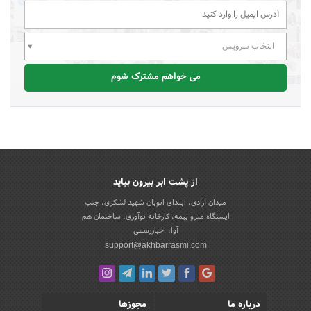
انتخاب سرویس
می خواهم مشترک شوم
از پشت ابر بیرون بیاید
میدان آزادی، ابتدای اتوبان شهید لشکری، جنب
ایستگاه مترو بیمه، کارخانه نوآوری، ساختمان هم
آوا، اخباررسمی
support@akhbarrasmi.com
درباره ما
مجوزها