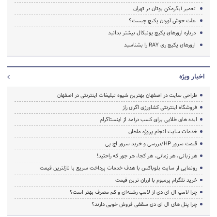
تعمیر آبگرمکن بوتان در تهران
علت جوش آوردن پکیج چیست؟
درباره ارورهای پکیج یونیکال بیشتر بدانید
ارورهای پکیج ری RAY را بشناسید
اخبار ویژه
طراحی سایت در اصفهان بهترین شیوه تبلیغات اینترنتی در اصفهان
فروشگاه اینترنتی کشاورزی اگری راز
ایده های طلایی برای کسب درآمد از اینستاگرام
خدمات سایت انجام پروژه ماهان
قیمت سرور HP/بررسی و خرید سرور اچ پی
هر زبانی، هر زمانی، هر کجا، هر جور که راحتید!
رونمایی از سایت بلوباکس با هدف خدمات پرداخت سریع با نازلترین قیمت
خرید تلگرام پرمیوم با ارزان ترین قیمت
چرا لامپ ال ای دی از لامپ رشته‌ای و کم مصرف بهتر است؟
چرا پنل های ال ای دی سقفی فروش خوبی دارند؟