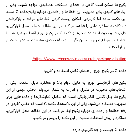
پکیج‌ها ممکن است گاهی با خطا یا مشکلات عملکردی مواجه شوند. یکی از
ابزارهای کلیدی برای مدیریت این خطاها و راه‌اندازی دوباره پکیج،دکمه C است.
این دکمه ساده اما کاربردی، امکان ریست کردن خطاهای موقت و بازگرداندن
دستگاه به عملکرد عادی را فراهم می‌کند. در این مقاله، شما با محل قرارگیری،
کاربردها و نحوه استفاده صحیح از دکمه C در پکیج لورچ آشنا خواهید شد تا
بتوانید در مواقع ضروری، بدون نگرانی از توقف پکیج، مشکلات ساده را خودتان
برطرف کنید.
https://www.tehranservic.com/lorch-package-c-button/
دکمه C در پکیج لورچ: راهنمای کامل استفاده و کاربرد
پکیج‌های گرمایشی لورچ به دلیل دوام بالا و عملکرد قابل اعتماد، یکی از
انتخاب‌های محبوب در منازل و ادارات به شمار می‌روند. بخش مهمی از این
پکیج‌ها، پنل کنترل الکترونیکی است که شامل نمایشگرها و دکمه‌هایی برای
مدیریت دستگاه می‌شود. یکی از این دکمه‌ها، دکمه C است که نقش کلیدی در
رفع خطاها و راه‌اندازی دوباره پکیج ایفا می‌کند. در این مقاله، محل قرارگیری،
عملکرد و روش استفاده صحیح از این دکمه را بررسی می‌کنیم.
دکمه C چیست و چه کاربردی دارد؟
جستجو