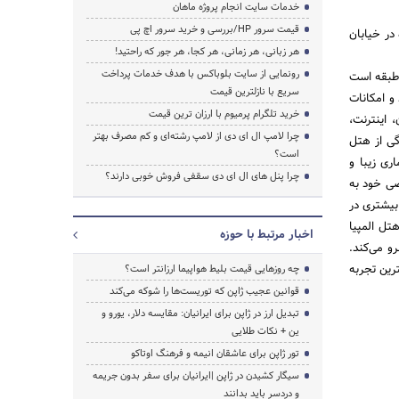
خدمات سایت انجام پروژه ماهان
قیمت سرور HP/بررسی و خرید سرور اچ پی
در خیابان
هر زبانی، هر زمانی، هر کجا، هر جور که راحتید!
رونمایی از سایت بلوباکس با هدف خدمات پرداخت
یا یکی از هتل‌های دو ستاره نوساز مشهد است که کمتر از ۶۰۰ متر با حرم فاصله دارد. این هتل دارای ۶ طبقه است
سریع با نازلترین قیمت
و امکانات
خرید تلگرام پرمیوم با ارزان ترین قیمت
 اینترنت،
چرا لامپ ال ای دی از لامپ رشته‌ای و کم مصرف بهتر
گی از هتل
است؟
ری زیبا و
چرا پنل های ال ای دی سقفی فروش خوبی دارند؟
صی خود به
بیشتری در
هتل المپیا
اخبار مرتبط با حوزه
م سرو می‌کند.
رین تجربه
چه روزهایی قیمت بلیط هواپیما ارزانتر است؟
قوانین عجیب ژاپن که توریست‌ها را شوکه می‌کند
تبدیل ارز در ژاپن برای ایرانیان: مقایسه دلار، یورو و
ین + نکات طلایی
تور ژاپن برای عاشقان انیمه و فرهنگ اوتاکو
سیگار کشیدن در ژاپن |ایرانیان برای سفر بدون جریمه
و دردسر باید بدانند