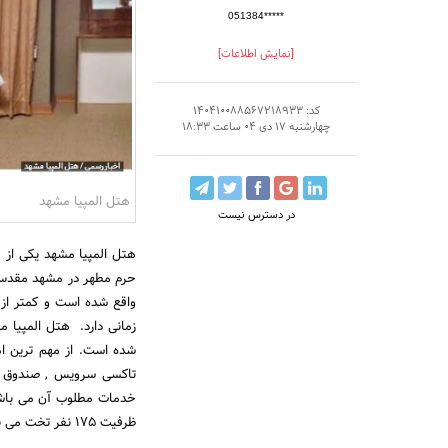
051384*****
[نمایش اطلاعات]
کد: 140410088567218933
چهارشنبه 17 دی 04 ساعت 18:33
هتل المپیا مشهد
در دسترس نیست
هتل المپیا مشهد یکی از 
تاکسی سرویس , صندوق ام
ظرفیت 175 نفر تخت می باشد .