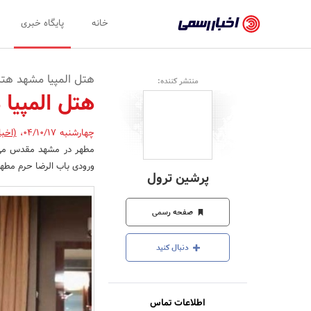
اخبار
خانه
پایگاه خبری
رسمی
-
هتل المپیا مشهد هتل 
منتشر کننده:
اخبار
هتل المپیا
تایید
چهارشنبه 04/10/17
،
(اخبا
شده
شرکت‌ها،
ورودی باب الرضا حرم مطهر
پرشین ترول
سازمان‌ها
و
صفحه رسمی
روابط
دنبال کنید
عمومی‌ها
اطلاعات تماس