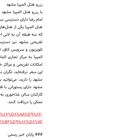
رزرو هتل المپیا مشهد
با رزرو هتل المپیا مشهد 
امام رضا دارای دسترسی بس
که سه طبقه آن به لابی اخ
تفریحی مشهد نیز دسترسی 
تلویزیون و سرویس اتاق، اق
المپیا به مرکز تجاری ال
امکانات تفریحی و مراکز خ
این سفر نرفته‌اید، نگرا
مشهد را دارید، می‌توانید 
کارکنان سالن غذاخوری به 
ممکن را دریافت کنند.
-%D9%87%D8%AA%D9%84-
8%B4%D9%87%D8%AF
### پایان خبر رسمی