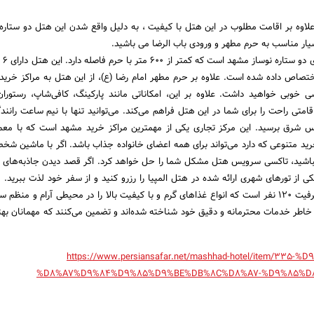
علاوه بر اقامت مطلوب در این هتل با کیفیت ، به دلیل واقع شدن این هتل دو ستاره 
یار مناسب به حرم مطهر و ورودی باب الرضا می باشید.
هتل المپ
تصاص داده شده است. علاوه بر حرم مطهر امام رضا (ع)، از این هتل به مراکز خرید 
خوبی خواهید داشت. علاوه بر این، امکاناتی مانند پارکینگ، کافی‌شاپ، رستوران،
امتی راحت را برای شما در این هتل فراهم می‌کند. می‌توانید تنها با نیم ساعت رانند
ماس شرق برسید. این مرکز تجاری یکی از مهمترین مراکز خرید مشهد است که با معما
رید متنوعی که دارد می‌تواند برای همه اعضای خانواده جذاب باشد. اگر با ماشین شخ
ن نباشید، تاکسی سرویس هتل مشکل شما را حل خواهد کرد. اگر قصد دیدن جاذبه‌های 
یکی از تورهای شهری ارائه شده در هتل المپیا را رزرو کنید و از سفر خود لذت ببرید. 
مشهد دارای رستورانی با ظرفیت ۱۲۰ نفر است که انواع غذاهای گرم و با کیفیت بالا را در محیطی آرام و منظ
خاطر خدمات محترمانه و دقیق خود شناخته شده‌اند و تضمین می‌کنند که مهمانان بهت
https://www.persiansafar.net/mashhad-hotel/item/335
%D8%A7%D9%84%D9%85%D9%BE%DB%8C%D8%A7-%D9%85%D