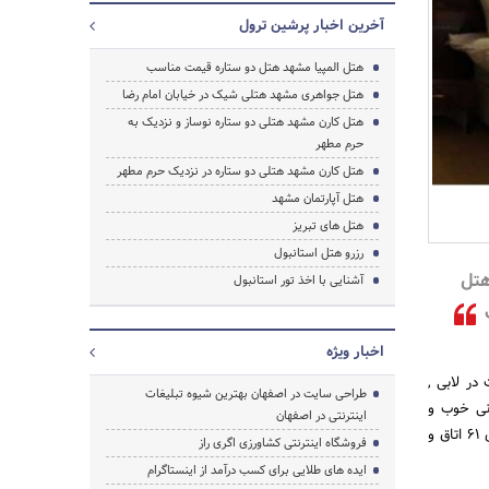
آخرین اخبار پرشین ترول
هتل المپیا مشهد هتل دو ستاره قیمت مناسب
هتل جواهری مشهد هتلی شیک در خیابان امام رضا
هتل کارن مشهد هتلی دو ستاره نوساز و نزدیک به
حرم مطهر
جستجو
هتل کارن مشهد هتلی دو ستاره در نزدیک حرم مطهر
هتل آپارتمان مشهد
هتل های تبریز
رزرو هتل استانبول
هتل
آشنایی با اخذ تور استانبول
ب
اخبار ویژه
, کافی شاپ , اینترنت در لابی ,
طراحی سایت در اصفهان بهترین شیوه تبلیغات
انی خوب و
اینترنتی در اصفهان
خدمات مطلوب آن می باشد که اکثریت مهمانان از این هتل رضایت کافی دارند. هتل المپیا مشهد مجموعا دارای 61 اتاق و
فروشگاه اینترنتی کشاورزی اگری راز
ایده های طلایی برای کسب درآمد از اینستاگرام