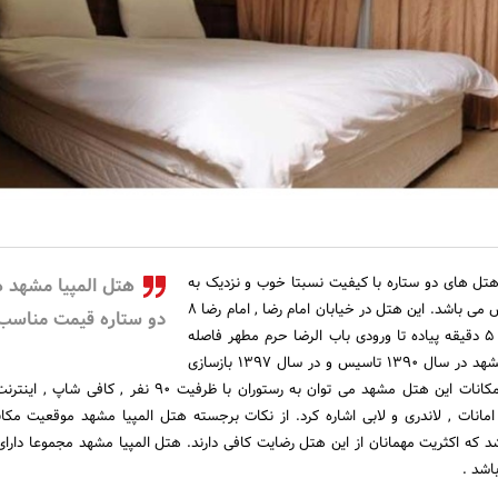
هتل های دو ستاره با کیفیت نسبتا خوب و نزدیک به
هتل المپیا مشهد 
حرم مطهر در مشهد مقدس می باشد. این هتل در خیابان امام رضا , امام رضا 8
دو ستاره قیمت مناس
واقع شده است و کمتر از 5 دقیقه پیاده تا ورودی باب الرضا حرم مطهر فاصله
زمانی دارد. هتل المپیا مشهد در سال 1390 تاسیس و در سال 1397 بازسازی
شده است. از مهم ترین امکانات این هتل مشهد می توان به رستوران با ظرفیت 90 نفر 
انات , لاندری و لابی اشاره کرد. از نکات برجسته هتل المپیا مشهد موقعیت مک