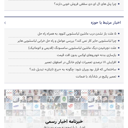
چرا پنل های ال ای دی سقفی فروش خوبی دارند؟
اخبار مرتبط با حوزه
5 علت باز نشدن درب ماشین لباسشویی کنوود به همراه راه حل
چرا لباسشویی حایر کار نمی کند؟ بررسی عوامل و راه حل خرابی لباسشویی هایر
علت نچرخیدن دیگ ماشین لباسشویی سامسونگ (قدیمی و اتوماتیک)
بازسازی بدنه خودروهای لوکس بدون افت قیمت
افزایش ۱۸ درصدی تعمیرات لوازم خانگی در اصفهان تعمیر
ساختمانی که قرار بود ویران شود؛ چگونه به «برج تایتان» تبدیل شد؟
تعمیر پکیج در شادآباد با ضمانت
خبرنامه اخبار رسمی
اخبار را با توجه به حوزه موردنظر