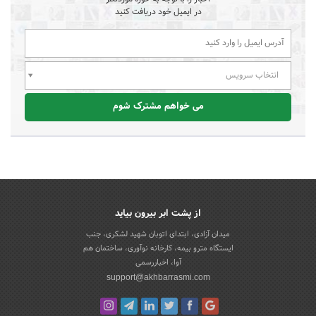
در ایمیل خود دریافت کنید
انتخاب سرویس
می خواهم مشترک شوم
از پشت ابر بیرون بیاید
میدان آزادی، ابتدای اتوبان شهید لشکری، جنب
ایستگاه مترو بیمه، کارخانه نوآوری، ساختمان هم
آوا، اخباررسمی
support@akhbarrasmi.com