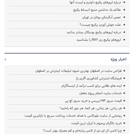
درباره ارورهای پکیج دئوترم و لیست آنها
علائم باد نداشتن منبع انبساط پکیج
تعمیر آبگرمکن بوتان در تهران
علت جوش آوردن پکیج چیست؟
درباره ارورهای پکیج یونیکال بیشتر بدانید
ارورهای پکیج ری RAY را بشناسید
اخبار ویژه
طراحی سایت در اصفهان بهترین شیوه تبلیغات اینترنتی در اصفهان
فروشگاه اینترنتی کشاورزی اگری راز
ایده های طلایی برای کسب درآمد از اینستاگرام
خدمات سایت انجام پروژه ماهان
قیمت سرور HP/بررسی و خرید سرور اچ پی
هر زبانی، هر زمانی، هر کجا، هر جور که راحتید!
رونمایی از سایت بلوباکس با هدف خدمات پرداخت سریع با نازلترین قیمت
خرید تلگرام پرمیوم با ارزان ترین قیمت
چرا لامپ ال ای دی از لامپ رشته‌ای و کم مصرف بهتر است؟