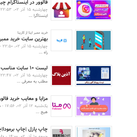
فالوور در اینستاگرام چ
چهارشنبه 15 آذر 02، 22:53 -
اینستاگرا ...
خرید ممبر ایتا از کارینا
بهترین سایت خرید ممبر ا
چهارشنبه 15 آذر 02، 22:50 -
راه ...
لیست 10 سایت مناسب برای رپورتاژ آگهی رایگان
چهارشنبه 15 آذر 02، 22:47 -
مطلب به معرفی ...
مزایا و معایب خرید فال
یک‌شنبه 12 آذر 02، 17:56 -
د
هیج ...
چاپ پازل |چاپ برمودا|چاپ عکس روی
جمعه 10 آذر 02، 14:00 -
دلی