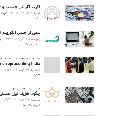
کارت گارانتی چیست و چرا باید ر
شنبه 4 آذر 02، 20:16 -
کارت 
متعه ...
قلمی از جنس الگوریتم 
پنج‌شنبه 2 آذر 02، 03:38 -
ب
مصنوعی ت ...
 causes of current limitations
d representing India
دوشنبه 29 آبان 02، 17:27 -
t
past ...
قیمت طراحی بسته بندی
چگونه هزینه تیزر صنعتی 
دوشنبه 29 آبان 02، 17:21 -
ت
عنوان یک صا ...