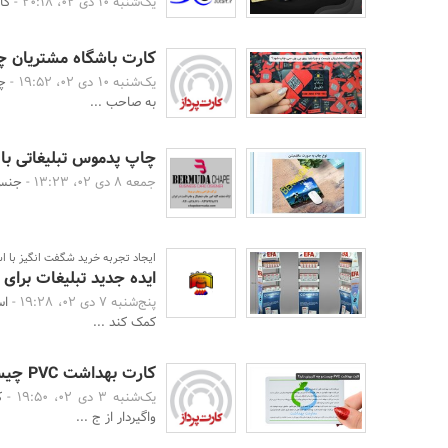
یک‌شنبه 10 دی 02، 20:18 -
کا
کارت باشگاه مشتریان 
یک‌شنبه 10 دی 02، 19:52 -
چا
به صاحب ...
چاپ پدموس تبلیغاتی باط
جمعه 8 دی 02، 13:23 -
جنس 
ایجاد تجربه خرید شگفت ‌انگیز با ا
ایده جدید تبلیغات برای
پنج‌شنبه 7 دی 02، 19:28 -
اس
کمک کند ...
کارت بهداشت PVC چیست و چه کاربردی دارد؟
یک‌شنبه 3 دی 02، 19:50 -
ک
واگیردار از ج ...