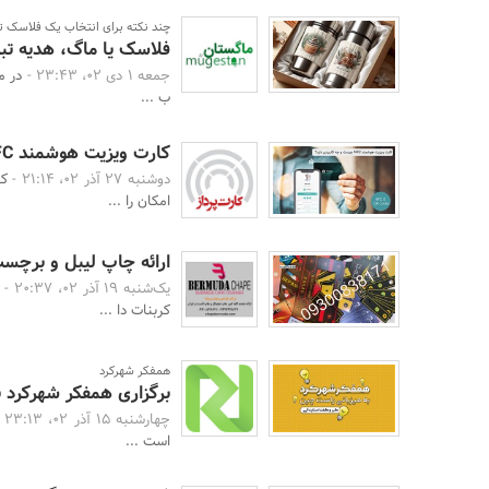
چند نکته برای انتخاب یک فلاسک ت
فلاسک یا ماگ، هدیه تب
جمعه 1 دی 02، 23:43 -
در م
ب ...
کارت ویزیت هوشمند NFC چیست و چه کاربردی دارد؟
دوشنبه 27 آذر 02، 21:14 -
امکان را ...
ارائه چاپ لیبل و برچسب
یک‌شنبه 19 آذر 02، 20:37 -
کربنات دا ...
همفکر شهرکرد
برگزاری همفکر شهرکرد ب
چهارشنبه 15 آذر 02، 23:13 -
است ...