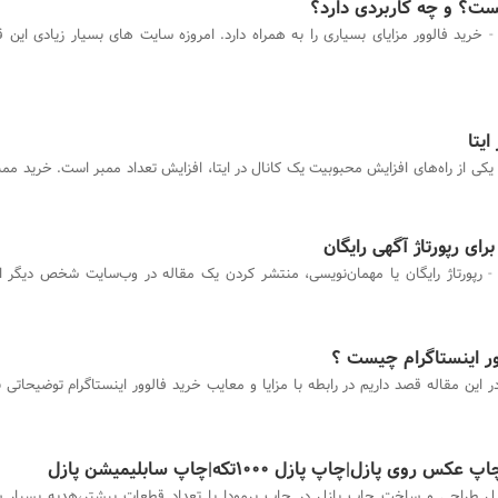
یست؟ و چه کاربردی دارد؟
خرید فالوور مزایای بسیاری را به همراه دارد. امروزه سایت های بسیار زیادی این
یتا
یکی از راه‌های افزایش محبوبیت یک کانال در ایتا، افزایش تعداد ممبر است. خرید ممبر 
رپورتاژ رایگان یا مهمان‌نویسی، منتشر کردن یک مقاله در وب‌سایت شخص دیگر ا
وور اینستاگرام چیست ؟
ر این مقاله قصد داریم در رابطه با مزایا و معایب خرید فالوور اینستاگرام توضیحاتی 
 پازل|چاپ پازل 1000تکه|چاپ سابلیمیشن پازل
ل طراحی و ساخت چاپ پازل در چاپ برمودا با تعداد قطعات بیشتر،هدیه بسیار س