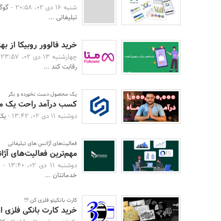
شنبه 16 دی 02، 20:58 -
تبلیغاتی ...
خرید فالوور روبیکا از ب
چهارشنبه 13 دی 02، 23:57 -
رقابت کند ...
یک محصول دست نخورده و بکر
کسب درآمد راحت یک میل
دوشنبه 11 دی 02، 13:42 -
یک 
فعالیت‌های آژانس های تبلیغاتی
مهم‌ترین فعالیت‌های آژا
دوشنبه 11 دی 02، 13:40 -
آ
خدماتتان ...
کارت بانکیتو فلزی کن !!!
خرید کارت بانکی فلزی ا