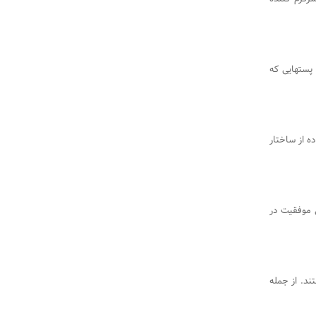
در خرید ویو، در ابتدا بایستی پلن مد نظر خود را انتخاب کنید. پس از آن آدرس پست یا پست‎هایی که
ه معنای طراحی آدرس وب‌سایت (URL) با استفاده از ساختار
 موفقیت در
ند. از جمله