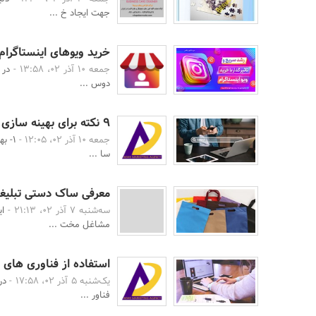
جهت ایجاد خ ...
خرید ویوهای اینستاگرا
جمعه 10 آذر 02، 13:58 -
دوس ...
9 نکته برای بهینه سازی سئو آن پیج سایت
جمعه 10 آذر 02، 12:05 -
سا ...
معرفی ساک دستی تبلیغاتی 60 گرم و مزایای ای
سه‌شنبه 7 آذر 02، 21:13 -
ا
مشاغل مخت ...
استفاده از فناوری های 
یک‌شنبه 5 آذر 02، 17:58 -
در
فناور ...