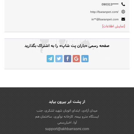
090313*****
http://baranpet.com/
in**@baranpet.com
[نمایش اطلاعات]
صفحه رسمی «باران پت شاپ» را به اشتراک بگذارید
از پشت ابر بیرون بیاید
میدان آزادی، ابتدای اتوبان شهید لشکری، جنب
ایستگاه مترو بیمه، کارخانه نوآوری، ساختمان هم
آوا، اخباررسمی
support@akhbarrasmi.com