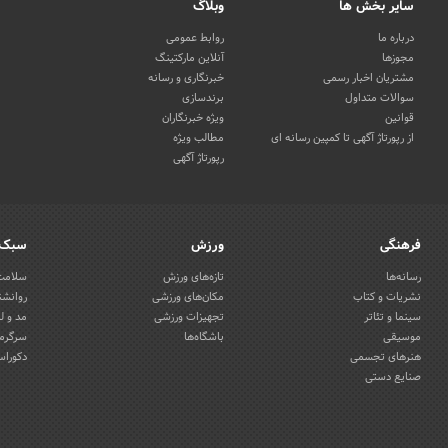
سایر بخش ها
وبلاگ
درباره ما
روابط عمومی
مجوزها
آنلاین مارکتینگ
مشتریان اخبار رسمی
خبرنگاری و رسانه
سوالات متداول
برندسازی
قوانین
ویژه خبرنگاران
از رپورتاژ آگهی تا کمپین رسانه ای
مطالب ویژه
رپورتاژ آگهی
فرهنگی
ورزش
سبک 
رسانه‌ها
تازه‌های ورزش
سلامت 
نشریات و کتاب
مکان‌های ورزشی
روانشن
سینما و تئاتر
تجهیزات ورزشی
مد و ل
موسیقی
باشگاه‌ها
سرگرمی
هنرهای تجسمی
دکوراس
صنایع دستی