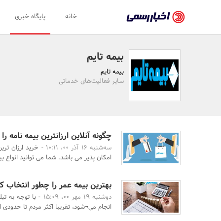
اخبار
خانه
پایگاه خبری
رسمی
-
بیمه تایم
اخبار
بیمه تایم
تایید
سایر فعالیت‌های خدماتی
شده
شرکت‌ها،
سازمان‌ها
چگونه آنلاین ارزانترین بیمه نامه ر
سه‌شنبه 16 آذر 00، 10:11 -
خرید ارزان تری
و
امکان پذیر می باشد. شما می توانید انواع بی
روابط
عمومی‌ها
بهترین بیمه عمر را چطور انتخاب ک
دوشنبه 19 مهر 00، 15:09 -
با توجه به تب
انجام می¬‌شود، تقریبا اکثر مردم تا حدودی ا