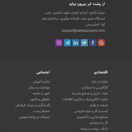
از پشت ابر بیرون بیاید
میدان آزادی، ابتدای اتوبان شهید لشکری، جنب
ایستگاه مترو بیمه، کارخانه نوآوری، ساختمان هم
آوا، اخباررسمی
support@akhbarrasmi.com
اقتصادی
اجتماعی
تجارت و بازار
علم و آموزش
کارآفرینی و استارتاپ
بهداشت و درمان
نفت، انرژی و صنایع وابسته
شهر و جامعه
تجارت الکترونیک و فناوری اطلاعات
حقوقی و قانون
صنعت و تولید
گردشگری و میراث فرهنگی
کسب و کار و خرده فروشی
محیط زیست
صنایع غذایی و کشاورزی
تبلیغات و روابط عمومی
کار و استخدام
بانک، بیمه و سرمایه