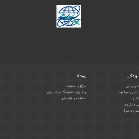
زندگی
رویداد
و زیبایی
حراج و تخفیف
اسی و موفقیت
جشنواره، نمایشگاه و همایش
باس
مسابقه و فراخوان
 و تفریح
یون و منزل