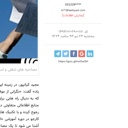
021229*****
in**@webyad.com
[نمایش اطلاعات]
کد: 139310202900117
سه‌شنبه 23 دی 93 ساعت 13:24
https://goo.gl/neGw3H
مصاحبه های شغلی و اس
مجید کیانپور، در زمینه 
یاد» گفت: «نگرانی از مو
که به دنبال راه هایی بر
منابع اطلاعاتی متفاوتی در
رجوع کرده و با تکنیک های
کارجو در دوره آموزشی «
آشنا می شود تا یک مصاح