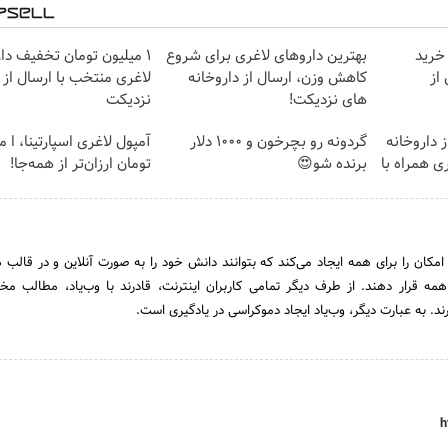
 خرید
بهترین داروهای لاغری برای شروع
۱ میلیون تومان تخفیف دا
از
کاهش وزن، ارسال از داروخانه
لاغری منتخب با ارسال از 
های نزدیکت!
نزدیکت
 داروخانه
گردونه رو بچرخون و 1000 دلار
آمپول لاغری اسپارتینا، ا م
ی همراه با
برنده شو😍
تومان ارزان‌تر از همه‌جا!
 امکان را برای همه ایجاد می‌کند که بتوانند دانش خود را به صورت آنلاین و در قالب 
مه قرار دهند. از طرف دیگر تمامی کاربران اینترنت، قادرند با وب‌یاد، مطالب مخت
د. به عبارت دیگر، وب‌یاد ایجاد دموکراسی در یادگیری است.
h