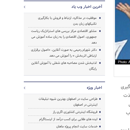
آخرین اخبار وب یاد
موفقیت در مذاکره، ارتباط و فروش با بکارگیری
تکنیکهای زبان بدن
مشاور اقتصادی مرکز بررسی های استراتژیک ریاست
جمهوری، اصول اقتصادی را به زبان ساده آموزش می
دهد
جستجو
دکتر شهرام رحیمی به صورت آنلاین، «اصول برقراری
ارتباطی اثربخش » را آموزش می دهد
لذتبخش شدن مصاحبه های شغلی با آموزش آنلاین
رایگان
گیری
اخبار ویژه
لذت
طراحی سایت در اصفهان بهترین شیوه تبلیغات
اینترنتی در اصفهان
ب
فروشگاه اینترنتی کشاورزی اگری راز
ایده های طلایی برای کسب درآمد از اینستاگرام
خدمات سایت انجام پروژه ماهان