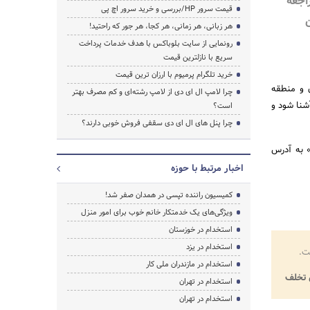
www.web مراجعه
قیمت سرور HP/بررسی و خرید سرور اچ پی
ن
هر زبانی، هر زمانی، هر کجا، هر جور که راحتید!
رونمایی از سایت بلوباکس با هدف خدمات پرداخت
سریع با نازلترین قیمت
خرید تلگرام پرمیوم با ارزان ترین قیمت
ن و منطقه
چرا لامپ ال ای دی از لامپ رشته‌ای و کم مصرف بهتر
شنا شود و
است؟
چرا پنل های ال ای دی سقفی فروش خوبی دارند؟
 به آدرس
اخبار مرتبط با حوزه
کمیسیون راننده تپسی در همدان صفر شد!
ویژگی‌های یک خدمتکار خانم خوب برای امور منزل
استخدام در خوزستان
استخدام در یزد
ت.
استخدام در مازندران ملی کار
تخلف
استخدام در تهران
استخدام در تهران