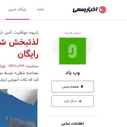
اخبار
خانه
پایگاه خبری
رسمی
-
شیوه موفقیت آمیز ش
منتشر کننده:
اخبار
لذتبخش شدن
تایید
رایگان
شده
شرکت‌ها،
سه‌شنبه 93/10/23
،
تهرا
وب یاد
مصاحبه شغلی» توسط مهندس
سازمان‌ها
کند که نکات آموزشی ارز
و
صفحه رسمی
روابط
دنبال کنید
عمومی‌ها
اطلاعات تماس