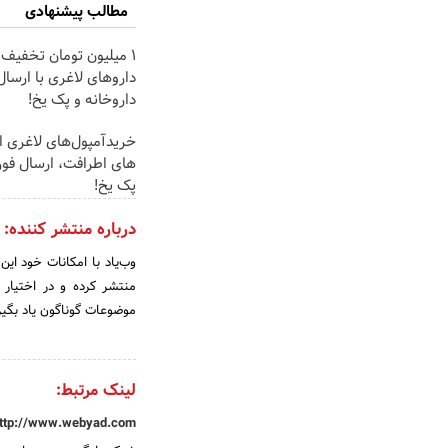
مطالب پیشنهادی
1 میلیون تومان تخفیف
داروهای لاغری با ارسال 
داروخانه و پک یخ!
خریدآمپول‌های لاغری از
های اطرافت، ارسال فور
پک یخ!
درباره منتشر کننده:
وب‌یاد با امکانات خود این
منتشر کرده و در اختیار ه
موضوعات گوناگون یاد بگیرن
لینک مرتبط:
ttp://www.webyad.com