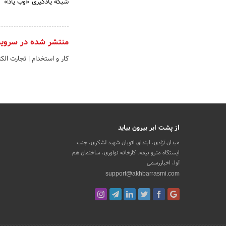
شبکه یادگیری «وب یاد»
منتشر شده در سروی
کار و استخدام
|
تجارت الک
از پشت ابر بیرون بیاید
میدان آزادی، ابتدای اتوبان شهید لشکری، جنب
ایستگاه مترو بیمه، کارخانه نوآوری، ساختمان هم
آوا، اخباررسمی
support@akhbarrasmi.com