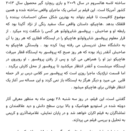
ساخته لاسه هالسروم در سال 2009 و بازی ریچارد گیر محصول سال 2013
کشور آمریکا است. این فیلم بر اساس یک ماجرای واقعی ساخته شده و همین
موضوع کافیست تا فیلم بتواند به بهترین شکل ممکن احساسات بیننده را
قلقلک بدهد .هاچیکو، داستان واقعی سگ سفید رنگی از نژاد آکیتا بود که
رابطه او و صاحبش ، پروفسور شابرواوئنو هر کسی را شگفت زده میکرد . از
قرار معلوم پروفسور شابرواوئنو هاچیکو را در ایستگاه قطاری که هر روز با آن
به دانشگاه محل تدریسش می رفته پیدا کرده بود . وابستگی هاچیکو به
صاحبش آنقدر زیاد بوده که هر روز صبح که پروفسور به ایستگاه قطار میرفت
جستجو
هاچیکو نیز او را همراهی می کرد و پس از رفتن پروفسور ، او روبروی در
ایستگاه مینشست و آنقدر انتظار میکشید تا پروفسور از محل کارش برگردد .
اما قسمت تراژدیک ماجرا روزی است که پروفسور سر کلاس درس بر اثر حمله
قلبی می میرد و دیگر هرگز به ایستگاه باز نمی گردد و این مساله سر آغاز یک
انتظار طولانی برای هاچیکو میشود .
گفتنی است، این فیلم، در روز سه شنبه 28 بهمن ماه به منظور معرفی آثار
دوبله شده در استودیو هونامیک و بالا بردن سطح دانش و دید علاقمندان و
تماشاگران به فیلم اکران خواهد شد و در پایان نمایش، غلامرضاآذری و کریمی
به تحلیل و بررسی فیلم می پردازند.