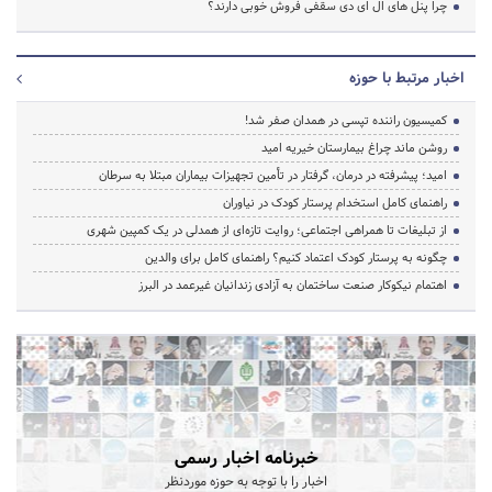
چرا پنل های ال ای دی سقفی فروش خوبی دارند؟
اخبار مرتبط با حوزه
کمیسیون راننده تپسی در همدان صفر شد!
روشن ماند چراغ بیمارستان خیریه امید
امید؛ پیشرفته در درمان، گرفتار در تأمین تجهیزات بیماران مبتلا به سرطان
راهنمای کامل استخدام پرستار کودک در نیاوران
از تبلیغات تا همراهی اجتماعی؛ روایت تازه‌ای از همدلی در یک کمپین شهری
چگونه به پرستار کودک اعتماد کنیم؟ راهنمای کامل برای والدین
اهتمام نیکوکار صنعت ساختمان به آزادی زندانیان غیرعمد در البرز
خبرنامه اخبار رسمی
اخبار را با توجه به حوزه موردنظر