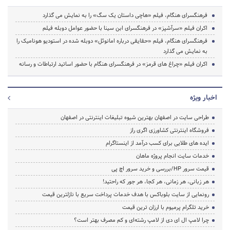
فرهنگسرای هنگام، فیلم «هاچی داستان یک سگ» را به نمایش می گذارد
اکران فیلم «سرآشپز» در فرهنگسرای ابن سینا با حضور عوامل دوبله فیلم
فرهنگسرای هنگام، فیلم «حقایقی درباره امانوئل» دوبله شده در استودیو هونامیک را
به نمایش می گذارد
اکران فیلم «چراغ های قرمز» در فرهنگسرای هنگام با حضور اساتید ارتباطات و رسانه
اخبار ویژه
طراحی سایت در اصفهان بهترین شیوه تبلیغات اینترنتی در اصفهان
فروشگاه اینترنتی کشاورزی اگری راز
ایده های طلایی برای کسب درآمد از اینستاگرام
خدمات سایت انجام پروژه ماهان
قیمت سرور HP/بررسی و خرید سرور اچ پی
هر زبانی، هر زمانی، هر کجا، هر جور که راحتید!
رونمایی از سایت بلوباکس با هدف خدمات پرداخت سریع با نازلترین قیمت
خرید تلگرام پرمیوم با ارزان ترین قیمت
چرا لامپ ال ای دی از لامپ رشته‌ای و کم مصرف بهتر است؟