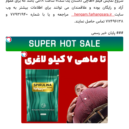
شروع نمایش فیلم «هاچی داستان یک سگ» ساعت 18می باشد که برای عموم
آزاد و رایگان بوده و علاقمندان می توانند برای اطلاعات بیشتر به وب
سایت
hengam.farhangsara.ir
مراجعه و یا با شماره 77931940 و
77496138 تماس حاصل نمایند.
### پایان خبر رسمی