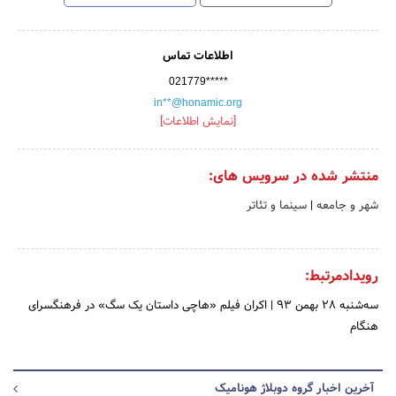
اطلاعات تماس
021779*****
in**@honamic.org
[نمایش اطلاعات]
منتشر شده در سرویس های:
شهر و جامعه
|
سینما و تئاتر
رویدادمرتبط:
سه‌شنبه 28 بهمن 93
|
اکران فیلم «هاچی داستان یک سگ» در فرهنگسرای
هنگام
آخرین اخبار گروه دوبلاژ هونامیک