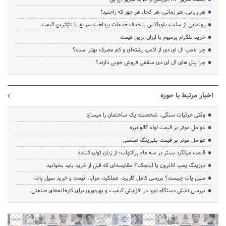
هر زبانی، هر زمانی، هر کجا، هر جور که راحتید!
رونمایی از سایت بلوباکس با هدف خدمات پرداخت سریع با نازلترین قیمت
خرید تلگرام پرمیوم با ارزان ترین قیمت
چرا لامپ ال ای دی از لامپ رشته‌ای و کم مصرف بهتر است؟
چرا پنل های ال ای دی سقفی فروش خوبی دارند؟
اخبار مرتبط با حوزه
وقتی جزئیات سنگی، شخصیت یک ساختمان را میسازد
عوامل موثر بر قیمت لوله گالوانیزه
عوامل موثر بر قیمت بلبرینگ صنعتی
قیمت میلگرد بستر در سه ماه پرالتهاب؛ از زبان تولیدکننده
دوزینگ پمپ اتاترون یا اینجکتا؟ مقایسه‌ای که قبل از خرید باید بخوانید
سیل پات چیست؟ بررسی کامل کاربرد، عملکرد، مزایا، قیمت و خرید سیل پات
بررسی نقش دستگاه نورد در افزایش کیفیت و بهره‌وری برای کارخانه‌های صنعتی