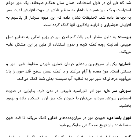
شد که طی آن در طول امتحانات همان سال هنگام صبحانه، یک موز موقع
استراحت و یک موز همراه با ناهار به منظور تلاش در جهت افزایش قدرت مغز
به بچه‌ها داده شد. تحقیقات نشان داده که این میوه سرشار از پتاسیم به
افزایش هوشیاری و فرآیند یادگیری آنها کمک کرده است.
یبوست:
به دلیل مقدار فیبر بالا، گنجاندن موز در رژیم غذایی به تنطیم عمل
طبیعی فعالیت روده کمک کرده و بدون استفاده از ملین بر این مشکل غلبه
می‌کند.
خماری:
یکی از سریع‌ترین راه‌های درمان خماری خوردن مخلوط شیر، موز و
بستنی است. موز معده را آرام می‌کند و با کمک عسل سطح قند خون را بالا
می‌آورد، درحالی‌که شیر نیز به تنظیم آب سیستم بدنی شما کمک می‌کند.
سوزش سر دل:
موز اثر آنتی‌اسید طبیعی در بدن دارد، بنابراین در صورت
احساس سوزش سردل، می‌توان با خوردن یک موز آن را تسکین داده و بهبود
بخشید.
تهوع بامدادی:
خوردن موز در میان‌وعده‌های غذایی کمک می‌کند تا قند خون
حفظ شده و از تهوع صبحگاهی جلوگیری شود.