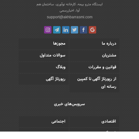
ایستگاه مترو بیمه، کارخانه نوآوری، ساختمان هم
آوا، اخباررسمی
support@akhbarrasmi.com
درباره ما
مجوزها
مشتریان
سوالات متداول
قوانین و مقررات
وبلاگ
از رپورتاژ آگهی تا کمپین
رپورتاژ آگهی
رسانه ای
سرویس‌های خبری
اقتصادی
اجتماعی
فرهنگی
ورزش