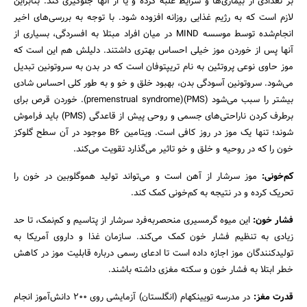
بر تعدادی از بیماری‌ها و شرایط غلبه کرده و یا از آنها جلوگیری کند. بنابراین
لازم است که به رژیم غذایی روزانه افزوده شود. با توجه به بررسی‌های اخیر
انجام‌شده توسط موسسه MIND در میان افراد مبتلا به افسردگی، بسیاری از
آنها پس از خوردن موز خیلی احساس بهتری داشتند. دلیلش هم این است که
موز حاوی نوعی پروتئین به نام تریپتوفان است که در بدن به سروتونین تبدیل
می‌شود. سروتونین آسودگی بدن، بهبود خلق و خو و به طور کلی احساس شادی
بیشتر را سبب می‌شود (PMS)(premenstrual syndrome). خوردن قرص برای
برطرف کردن ناراحتی‌های جسمی و روحی پیش از قاعدگی (PMS) باید فراموش
شوند؛ تنها یک موز در روز کافی است. ویتامین B6 موجود در آن سطح گلوکز
خون را که در روحیه و خلق و خو تاثیر می‌گذارد تقویت می‌کند.
کم‌خونی:
موز سرشار از آهن است و می‌تواند تولید هموگلوبین در خون را
تحریک کرده و در نتیجه به کم‌خونی کمک کند.
فشار خون:
این میوه گرمسیری منحصربه‌فرد سرشار از پتاسیم و کم‌نمک، تا حد
جستجو
زیادی به تنظیم فشار خون کمک می‌کند. سازمان غذا و داروی آمریکا به
تولیدکنندگان موز اجازه داده است تا ادعای رسمی درباره قابلیت موز در کاهش
خطر ابتلا به فشار خون و سکته مغزی داشته باشند.
قدرت مغز:
در مدرسه تویینکهام (انگلستان) آزمایشی روی 200 دانش‌آموز انجام