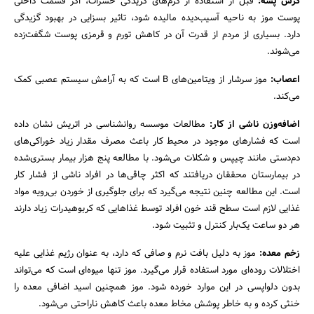
گزش پشه:
قبل از استفاده از کرم‌های گزیدگی حشرات، اگر قسمت داخلی
پوست موز به ناحیه آسیب‌دیده مالیده شود، تاثیر بسزایی در بهبود گزیدگی
دارد. بسیاری از مردم از قدرت آن در کاهش تورم و قرمزی پوست شگفت‌زده
می‌شوند.
اعصاب:
موز سرشار از ویتامین‌های B است که به آرامش سیستم عصبی کمک
می‌کند.
اضافه‌وزن ناشی از کار:
مطالعات موسسه روانشناسی در اتریش نشان داده
است که فشارهای موجود در محیط کار باعث مصرف مقدار زیاد خوراکی‌های
دم‌دستی مانند چیپس و شکلات می‌شود. با مطالعه پنج هزار بیمار بستری‌شده
در بیمارستان محققان دریافتند که اکثر چاقی‌ها در افراد ناشی از فشار کار
است. این مطالعه چنین نتیجه می‌گیرد که برای جلوگیری از خوردن بی‌رویه مواد
غذایی لازم است سطح قند خون افراد توسط غذاهایی که کربوهیدرات زیاد دارند
هر دو ساعت یک‌بار کنترل و تثبیت شود.
زخم معده:
موز به دلیل بافت نرم و صافی که دارد، به عنوان رژیم غذایی علیه
اختلالات روده‌ای مورد استفاده قرار می‌گیرد. موز تنها میوه‌ای است که می‌تواند
بدون دلواپسی در این موارد خورده شود. موز همچنین اسید اضافی معده را
خنثی کرده و به خاطر پوشش مخاط معده باعث کاهش ناراحتی می‌شود.