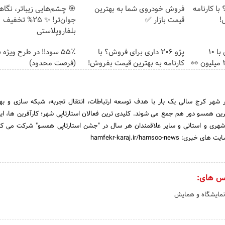
با کارنامه
فروش خودروی شما به بهترین
🎯 چشم‌هایی زیباتر، نگا
!
قیمت بازار ✅
جوان‌تر! ✨ 25% تخفیف
بلفاروپلاستی
بلفاروپلاستی پلک پایین با ۱۰
پژو 206 داری برای فروش؟ با
۵۵٪ سود!! در طرح ویژه 
کارنامه به بهترین قیمت بفروش!
(فرصت محدود)
در شهر کرج سالی یک بار با هدف توسعه ارتباطات، انتقال تجربه، شبکه سازی و بهر
ین همسو دور هم جمع می شوند. کلیدی ترین فعالان استارتاپی شهر؛ کارآفرین ها، ایده
شهری و استانی و سایر علاقمندان هر سال در "جشن استارتاپی همسو" شرکت می کنن
hamfekr-karaj.ir/hamsoo-ne
س های:
نمایشگاه و همایش