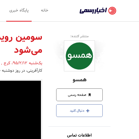
اخبار
خانه
پایگاه خبری
رسمی
-
سومین روید
منتشر کننده:
اخبار
می‌شود
تایید
شده
یک‌شنبه 95/2/12
،
کرج
,
کارآفرینی، در روز دوشنبه 20 اردیبهشت‌ماه امسال در شهر کرج برگزار می شود.
شرکت‌ها،
همسو
سازمان‌ها
و
صفحه رسمی
روابط
دنبال کنید
عمومی‌ها
اطلاعات تماس