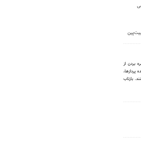
هی
بیت‌پین
ه بردن از
 پردازها،
د. بازتاب