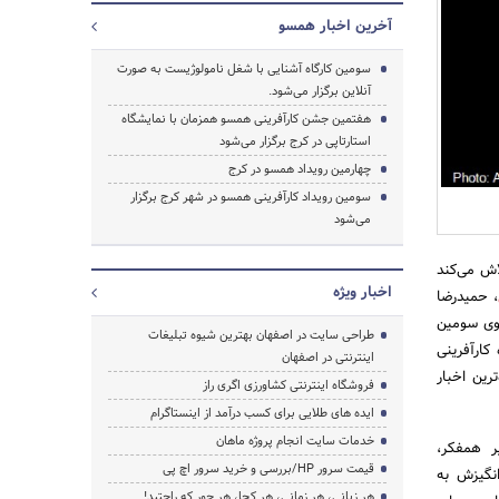
آخرین اخبار همسو
سومین کارگاه آشنایی با شغل نامولوژیست به صورت
آنلاین برگزار می‌شود.
هفتمین جشن کارآفرینی همسو همزمان با نمایشگاه
استارتاپی در کرج برگزار می‌شود
جستجو
چهارمین رویداد همسو در کرج
سومین رویداد کارآفرینی همسو در شهر کرج برگزار
می‌شود
 کرده و تلاش می‌کند
اخبار ویژه
، حمیدرضا
گوی سومین
طراحی سایت در اصفهان بهترین شیوه تبلیغات
کارآفرینی
اینترنتی در اصفهان
 تازه‌ترین اخبار
فروشگاه اینترنتی کشاورزی اگری راز
ایده های طلایی برای کسب درآمد از اینستاگرام
خدمات سایت انجام پروژه ماهان
 نظیر همفکر،
قیمت سرور HP/بررسی و خرید سرور اچ پی
انگیزش به
هر زبانی، هر زمانی، هر کجا، هر جور که راحتید!