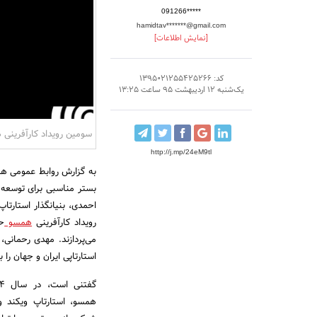
091266*****
hamidtav*******@gmail.com
[نمایش اطلاعات]
کد: 1395021255425266
یک‌شنبه 12 اردیبهشت 95 ساعت 13:25
سومین رویداد کارآفرینی
http://j.mp/24eM9tl
بستر مناسبی برای توسعه 
احمدی، بنیانگذار استارتا
رویداد کارآفرینی
همسو
حض
استارتاپی ایران و جهان را ب
همسو، استارتاپ ویکند و 