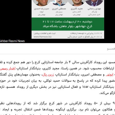
 همسو
به گزارش روابط عمومی همسو، این رویداد کارآفرینی سالی 4 بار جامعه استارتاپی کرج را دور هم جمع
ارتباطات محسوب شود. در همین راستا، مجید کثیری، بنیانگذار استارتاپ
اخبار رسمی
پ
ایوند
و مصطفی امیری، بنیانگذار استارتاپ
زرین پال
، به‌عنوان مهمان‌های پنل گفت
ور پیدا کرده که در پاسخ به سوالات حمید توکلی، به بیان تجربیات خود در حوزه 
می‌پردازند. مهدی رحمانی، بنیانگذار استارتاپ 1car و فعال استارتاپی نیز در بخش دیگری از رویداد همسو،
ازگو می‌کند.
گفتنی است، در سال 94 بیش از 50 رویداد کارآفرینی در شهر کرج برگزار شد که از رویدادهایی
هکاتون می‌توان نام برد. برگزاری اینگونه رویدادها ضمن انتقال تجربه و ایجاد 