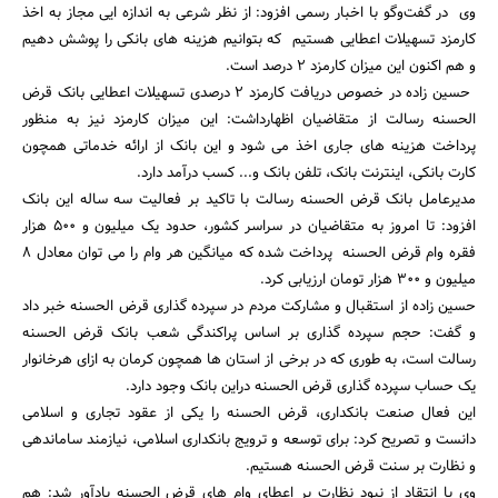
وی در گفت‌وگو با اخبار رسمی افزود: از نظر شرعی به اندازه ایی مجاز به اخذ
کارمزد تسهیلات اعطایی هستیم که بتوانیم هزینه های بانکی را پوشش دهیم
و هم اکنون این میزان کارمزد 2 درصد است.
حسین زاده در خصوص دریافت کارمزد 2 درصدی تسهیلات اعطایی بانک قرض
الحسنه رسالت از متقاضیان اظهارداشت: این میزان کارمزد نیز به منظور
پرداخت هزینه های جاری اخذ می شود و این بانک از ارائه خدماتی همچون
کارت بانکی، اینترنت بانک، تلفن بانک و... کسب درآمد دارد.
جستجو
مدیرعامل بانک قرض الحسنه رسالت با تاکید بر فعالیت سه ساله این بانک
افزود: تا امروز به متقاضیان در سراسر کشور، حدود یک میلیون و 500 هزار
فقره وام قرض الحسنه پرداخت شده که میانگین هر وام را می توان معادل 8
میلیون و 300 هزار تومان ارزیابی کرد.
حسین زاده از استقبال و مشارکت مردم در سپرده گذاری قرض الحسنه خبر داد
و گفت: حجم سپرده گذاری بر اساس پراکندگی شعب بانک قرض الحسنه
رسالت است، به طوری که در برخی از استان ها همچون کرمان به ازای هرخانوار
یک حساب سپرده گذاری قرض الحسنه دراین بانک وجود دارد.
این فعال صنعت بانکداری، قرض الحسنه را یکی از عقود تجاری و اسلامی
دانست و تصریح کرد: برای توسعه و ترویج بانکداری اسلامی، نیازمند ساماندهی
و نظارت بر سنت قرض الحسنه هستیم.
وی با انتقاد از نبود نظارت بر اعطای وام های قرض الحسنه یادآور شد: هم