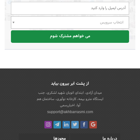
انتخاب سرویس
می خواهم مشترک شوم
از پشت ابر بیرون بیاید
میدان آزادی، ابتدای اتوبان شهید لشکری، جنب
ایستگاه مترو بیمه، کارخانه نوآوری، ساختمان هم
آوا، اخباررسمی
support@akhbarrasmi.com
درباره ما
مجوزها