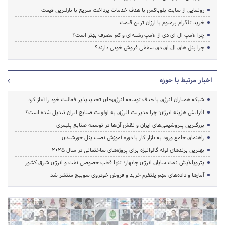
رونمایی از سایت بلوباکس با هدف خدمات پرداخت سریع با نازلترین قیمت
خرید تلگرام پرمیوم با ارزان ترین قیمت
چرا لامپ ال ای دی از لامپ رشته‌ای و کم مصرف بهتر است؟
چرا پنل های ال ای دی سقفی فروش خوبی دارند؟
اخبار مرتبط با حوزه
شبکه همیاران انرژی با هدف توسعه انرژی‌های تجدیدپذیر فعالیت خود را آغاز کرد
افزایش هزینه انرژی: چرا مدیریت انرژی به اولویت صنایع ایران تبدیل شده است؟
بزرگترین پتروشیمی‌های ایران و نقش آن‌ها در توسعه صنایع پلیمری
راهنمای جامع ورود به بازار کار با دوره آموزش نصب پنل خورشیدی
بهترین برندهای لوله گالوانیزه برای پروژه‌های ساختمانی در سال ۲۰۲۵
پتروپالایش نفت سایان انرژی چابهار؛ تنها قطب خصوصی نفت و انرژی شرق کشور
آمارها و داده‌های مهم پلتفرم خرید و فروش خودروی سوییچ منتشر شد