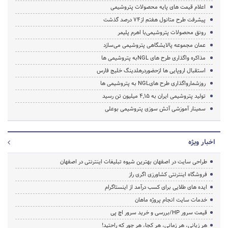
اعلام قیمت های پایه محصولات پتروشیمی
پیشرفت طرح متانول هفتم از74 درصد گذشت
رونق محصولات‌ پتروشیمی‌با اهرم پلیمر
عمان مجموعه پالایشگاهی پتروشیمی می‌سازد
مذاکره واگذاری طرح های NGLبه پتروشیمی ها
استقبال اروپایی ها ازحضوردرهلدینگ خلیج فارس
روزشمارواگذاری طرح هایNGL به پتروشیمی ها
تولید پتروشیمی ایران به 4,15 میلیون تن رسید
سمینار آموزشی آتش سوزی پتروشیمی بوعلی
اخبار ویژه
طراحی سایت در اصفهان بهترین شیوه تبلیغات اینترنتی در اصفهان
فروشگاه اینترنتی کشاورزی اگری راز
ایده های طلایی برای کسب درآمد از اینستاگرام
خدمات سایت انجام پروژه ماهان
قیمت سرور HP/بررسی و خرید سرور اچ پی
هر زبانی، هر زمانی، هر کجا، هر جور که راحتید!