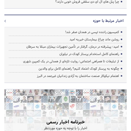
چرا پنل های ال ای دی سقفی فروش خوبی دارند؟
اخبار مرتبط با حوزه
کمیسیون راننده تپسی در همدان صفر شد!
روشن ماند چراغ بیمارستان خیریه امید
امید؛ پیشرفته در درمان، گرفتار در تأمین تجهیزات بیماران مبتلا به سرطان
راهنمای کامل استخدام پرستار کودک در نیاوران
از تبلیغات تا همراهی اجتماعی؛ روایت تازه‌ای از همدلی در یک کمپین شهری
چگونه به پرستار کودک اعتماد کنیم؟ راهنمای کامل برای والدین
اهتمام نیکوکار صنعت ساختمان به آزادی زندانیان غیرعمد در البرز
خبرنامه اخبار رسمی
اخبار را با توجه به حوزه موردنظر