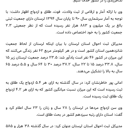
تک‌فرزندی را در کشور حذف کنیم.
وی با ارائه آمار و ارقامی از ثبت ولادت، فوت، طلاق و ازدواج اظهار داشت: با
توجه به آمار سرشماری سال 90 تا پایان سال 1394 لرستان دارای جمعیت ثبتی
بالغ بر یک میلیون و 883 هزار نفر رسیده است که از نظر جمعیتی 2.3
جمعیت کشور را به خود اختصاص داده است.
مدیرکل ثبت‌ احوال استان لرستان با بیان اینکه لرستان از لحاظ جمعیت
شانزدهمین استان کشور است و در هر کیلومتر مربع 62 نفر زندگی می‌کنند که
جستجو
این میزان در کشور 46 نفر است یادآور شد: 23.5 درصد جمعیت لرستان زیر 15
سال، 33.8 درصد 15 تا 22 سال، 37.2 درصد 30 تا 64 سال و 5.5 درصد 65
سال به بالا را تشکیل می‌دهند.
امانی پور خاطرنشان کرد: در سال گذشته به ازای هر 5.4 ازدواج یک طلاق به
ثبت رسیده است که این میزان نسبت میانگین کشور که به ازای هر 4.2 ازدواج
یک طلاق ثبت رسیده است.
وی سن ازدواج مردها در لرستان را 28 سال و زنان را 23 سال اعلام کرد و
گفت: استان دارای رتبه سیزدهم کشور در بحث طلاق است.
مدیرکل ثبت‌ احوال استان لرستان عنوان کرد: در سال گذشته 38 هزار و 585