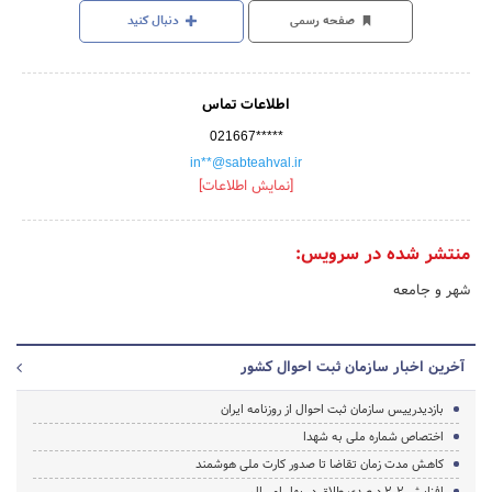
صفحه رسمی
دنبال کنید
اطلاعات تماس
021667*****
in**@sabteahval.ir
[نمایش اطلاعات]
منتشر شده در سرویس:
شهر و جامعه
آخرین اخبار سازمان ثبت احوال کشور
بازدیدرییس سازمان ثبت احوال از روزنامه ایران
اختصاص شماره ملی به شهدا
کاهش مدت زمان تقاضا تا صدور کارت ملی هوشمند
افزایش 2،2 درصدی طلاق در بهار امسال