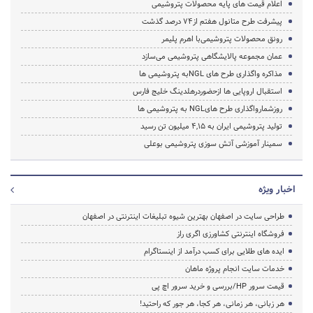
اعلام قیمت های پایه محصولات پتروشیمی
پیشرفت طرح متانول هفتم از74 درصد گذشت
رونق محصولات‌ پتروشیمی‌با اهرم پلیمر
عمان مجموعه پالایشگاهی پتروشیمی می‌سازد
مذاکره واگذاری طرح های NGLبه پتروشیمی ها
استقبال اروپایی ها ازحضوردرهلدینگ خلیج فارس
روزشمارواگذاری طرح هایNGL به پتروشیمی ها
تولید پتروشیمی ایران به 4,15 میلیون تن رسید
سمینار آموزشی آتش سوزی پتروشیمی بوعلی
اخبار ویژه
طراحی سایت در اصفهان بهترین شیوه تبلیغات اینترنتی در اصفهان
فروشگاه اینترنتی کشاورزی اگری راز
ایده های طلایی برای کسب درآمد از اینستاگرام
خدمات سایت انجام پروژه ماهان
قیمت سرور HP/بررسی و خرید سرور اچ پی
هر زبانی، هر زمانی، هر کجا، هر جور که راحتید!