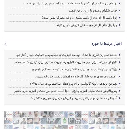
رونمایی از سایت بلوباکس با هدف خدمات پرداخت سریع با نازلترین قیمت
خرید تلگرام پرمیوم با ارزان ترین قیمت
چرا لامپ ال ای دی از لامپ رشته‌ای و کم مصرف بهتر است؟
چرا پنل های ال ای دی سقفی فروش خوبی دارند؟
اخبار مرتبط با حوزه
شبکه همیاران انرژی با هدف توسعه انرژی‌های تجدیدپذیر فعالیت خود را آغاز کرد
افزایش هزینه انرژی: چرا مدیریت انرژی به اولویت صنایع ایران تبدیل شده است؟
بزرگترین پتروشیمی‌های ایران و نقش آن‌ها در توسعه صنایع پلیمری
راهنمای جامع ورود به بازار کار با دوره آموزش نصب پنل خورشیدی
بهترین برندهای لوله گالوانیزه برای پروژه‌های ساختمانی در سال ۲۰۲۵
پتروپالایش نفت سایان انرژی چابهار؛ تنها قطب خصوصی نفت و انرژی شرق کشور
آمارها و داده‌های مهم پلتفرم خرید و فروش خودروی سوییچ منتشر شد