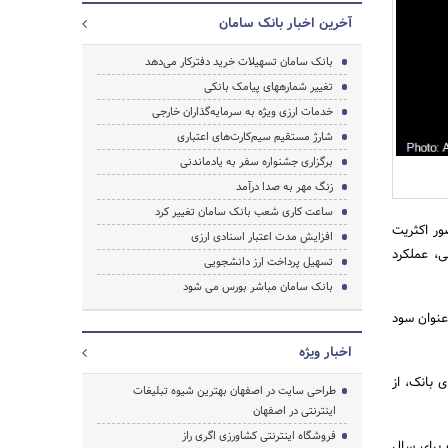
آخرین اخبار بانک سامان
بانک سامان تسهیلات خرید دفترکار می‌دهد
تغییر شماره‎های پیامک‌ بانکی
جستجو
خدمات ارزی ویژه به سرمایه‌گذاران خارجی
شارژ مستقیم سیم‌کارت‌های اعتباری
برگزاری جشنواره سفر به یادماندنی
زنگ مهر به صدا درآمد
ساعت کاری شعب بانک سامان تغییر کرد
ومی بانک سامان، در این مجمع که عصر روز 30 تیرماه 1395 با حضور اکثریت
افزایش مدت اعتبار اسنادی ارزی
، عملکرد
تسهیل پرداخت ارز دانشجویی
بانک سامان مباشر بورس می شود
عنوان سود
اخبار ویژه
 بانک، از
طراحی سایت در اصفهان بهترین شیوه تبلیغات
اینترنتی در اصفهان
فروشگاه اینترنتی کشاورزی اگری راز
 برای سال