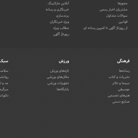
مجوزها
آنلاین مارکتینگ
مشتریان اخبار رسمی
خبرنگاری و رسانه
سوالات متداول
برندسازی
قوانین
ویژه خبرنگاران
از رپورتاژ آگهی تا کمپین رسانه ای
مطالب ویژه
رپورتاژ آگهی
فرهنگی
ورزش
سبک 
رسانه‌ها
تازه‌های ورزش
سلامت 
نشریات و کتاب
مکان‌های ورزشی
روانشن
سینما و تئاتر
تجهیزات ورزشی
مد و ل
موسیقی
باشگاه‌ها
سرگرمی
هنرهای تجسمی
دکوراس
صنایع دستی