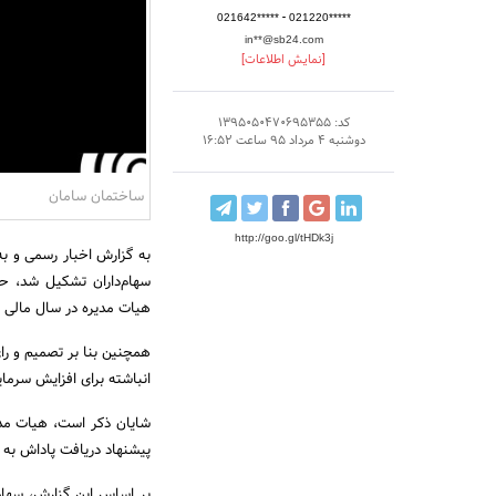
-
021642*****
021220*****
in**@sb24.com
[نمایش اطلاعات]
کد: 1395050470695355
دوشنبه 4 مرداد 95 ساعت 16:52
ساختمان سامان
http://goo.gl/tHDk3j
سهام‌داران تشکیل شد، ح
هیات مدیره در سال مالی منتهی به 29 اسفند 1394 را مورد تایی
همچنین بنا بر تصمیم و را
انباشته برای افزایش سرمای
شایان ذکر است، هیات مدیر
پیشنهاد دریافت پاداش به 
بر اساس این گزارش، سهام