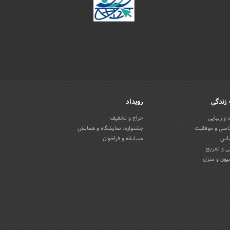
زندگی
رویداد
و زیبایی
حراج و تخفیف
اسی و موفقیت
جشنواره، نمایشگاه و همایش
باس
مسابقه و فراخوان
 و تفریح
یون و منزل