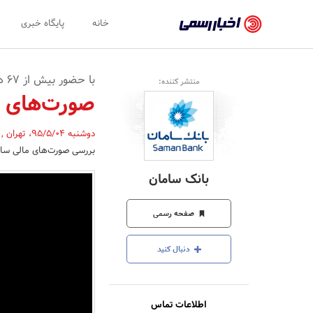
اخبار
خانه
پایگاه خبری
رسمی
-
با حضور بیش از 67 درصد سهامداران
منتشر کننده:
اخبار
صورت‌های م
تایید
دوشنبه 95/5/04
،
تهران
,
شده
بررسی صورت‌های مالی سال 1394 تشکیل 
شرکت‌ها،
بانک سامان
سازمان‌ها
و
صفحه رسمی
روابط
دنبال کنید
عمومی‌ها
اطلاعات تماس