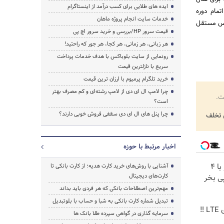
ایده های طلایی برای کسب درآمد از اینستاگرام
اتمام دوره
خدمات سایت انجام پروژه ماهان
رس مستقل
قیمت سرور HP/بررسی و خرید سرور اچ پی
هر زبانی، هر زمانی، هر کجا، هر جور که راحتید!
رونمایی از سایت بلوباکس با هدف خدمات پرداخت
سریع با نازلترین قیمت
خرید تلگرام پرمیوم با ارزان ترین قیمت
چرا لامپ ال ای دی از لامپ رشته‌ای و کم مصرف بهتر
ت.
است؟
چرا پنل های ال ای دی سقفی فروش خوبی دارند؟
تخلف
اخبار مرتبط با حوزه
اینترنت LTE پیشگامان رو با 4
آشنایی با روش‌های خرید کارت هدیه؛ از کارت بانکی تا
کارت‌های دیجیتال
ی بخر
مهم‌ترین اصطلاحات بانکی که هر فردی باید بداند
تبدیل شماره کارت بانکی به شبا و حساب با بلوتبدیل
جشنواره فروش مودم های LTE ‼️
سرمایه گذاری در گواهی سپرده طلا بانک ها