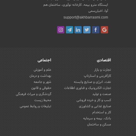
ایستگاه مترو بیمه، کارخانه نوآوری، ساختمان هم
آوا، اخباررسمی
support@akhbarrasmi.com
اقتصادی
اجتماعی
تجارت و بازار
علم و آموزش
کارآفرینی و استارتاپ
بهداشت و درمان
نفت، انرژی و صنایع وابسته
شهر و جامعه
تجارت الکترونیک و فناوری اطلاعات
حقوقی و قانون
صنعت و تولید
گردشگری و میراث فرهنگی
کسب و کار و خرده فروشی
محیط زیست
صنایع غذایی و کشاورزی
تبلیغات و روابط عمومی
کار و استخدام
بانک، بیمه و سرمایه
مسکن و ساختمان