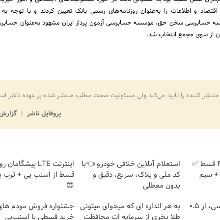
یای اقتصاد و اطلاعات را به‌عنوان روزنامه‌های رسمی بانک تعیین کردند و با توجه به 
سه حسابرسی سخن حق، موسسه حسابرسی آزمون پرداز ایران مشهود به‌عنوان حساب
ان از سوی مجمع انتخاب شد.
منتشر کننده را تایید می‌کند ولی مسئولیت صحت مطلب منتشر شده بر عهده ناشر اس
پروفایل ناشر
گزارش 
بدون پیش پرداخت در 4 قسط ✅
استعلام آنلاین خلافی خودرو 👈با
امان + سیم
کد ملی و پلاک، سریع، دقیق و
قسط از اسنپ پی + ترب پ
بدون معطلی
😍
خرید شمش پلمپ طلاسی، از ۰.۵
به هر اندازه ای که میخوای میتونی
طلا بخری از سرمایه ات محافظت
خرید قسطی با اسنپ‌پی