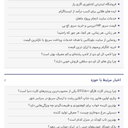
فروشگاه اینترنتی کشاورزی اگری راز
ایده های طلایی برای کسب درآمد از اینستاگرام
خدمات سایت انجام پروژه ماهان
قیمت سرور HP/بررسی و خرید سرور اچ پی
هر زبانی، هر زمانی، هر کجا، هر جور که راحتید!
رونمایی از سایت بلوباکس با هدف خدمات پرداخت سریع با نازلترین قیمت
خرید تلگرام پرمیوم با ارزان ترین قیمت
چرا لامپ ال ای دی از لامپ رشته‌ای و کم مصرف بهتر است؟
چرا پنل های ال ای دی سقفی فروش خوبی دارند؟
اخبار مرتبط با حوزه
چرا پرینتر کارت فارگو DTC1500 یکی از محبوب‌ترین پرینترهای کارت دنیا است؟
پتاری اولین هایپر پت شاپ آنلاین رشت با ارسال سریع در سراسر شهر
بهترین کیسه خواب برای کوهنوردی و طبیعت‌گردی چه ویژگی‌هایی دارد؟
دیسپلی مرغ سوخاری چیست ؟ معرفی تولید کننده
بهترین تاب کودک در منزل کدام است؟
پارک خودکار خودروهای چینی | در ایران جواب می دهد؟