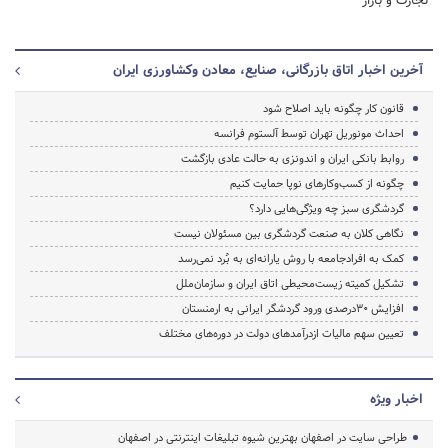
تجارت و بازار
آخرین اخبار اتاق بازرگانی، صنایع، معادن وکشاورزی ایران
قانون کار چگونه باید اصلاح شود
احداث مونوریل تهران توسط آلستوم فرانسه
روابط بانکی ایران و اندونزی به حالت عادی بازگشت
چگونه از کسب‌وکارهای نوپا حمایت کنیم
گردشگری سبز چه ویژگی‌هایی دارد؟
نگاهی کلان به صنعت گردشگری بین مسئولان نیست
کمک به افرادجامعه با روش یارانه‌ای به بُرد نمی‌رسد
تشکیل کمیته زیست‌محیطی اتاق ایران‌ و سازمان‌ملل
افزایش 30درصدی ورود گردشگر ایرانی به ارمنستان
تعیین سهم مالیات ازدرآمدهای دولت در دوره‌های مختلف
اخبار ویژه
طراحی سایت در اصفهان بهترین شیوه تبلیغات اینترنتی در اصفهان