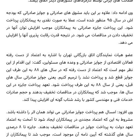
ضمانت های ایرانی توسط کارفرماهای کشورهای دیگر اتفاق بیفتد.
وی ادامه داد: علاوه بر این باید مشوق های صادراتی و جوایز صادراتی که بودجه
اش در سال 95 منظور شده است، عملا به صورت نقدی به پیمانکاران پرداخت
شود. این پرداخت جایزه صادراتی به پیمانکاران موجب افزایش توان آنها در
تخفیف دادن در مناقصات می شود. در نتیجه قدرت رقابت پذیری آنها را افزایش
می دهد.
جستجو
عضو هیات نمایندگان اتاق بازرگانی تهران با اشاره به اعتماد از دست رفته
فعالان اقتصادی از جوایز صادراتی و وعده های مسئولین، گفت: این اقدام از این
نظر مهم است که اعتماد از دست رفته که در سال های 88 به این طرف این
جوایز قطع شد و پرداخت نشد را ترمیم کنیم. یعنی جوایز صادراتی سال های
قبل، یعنی از سال 88 به این طرف پرداخت شود. تعهد پرداخت جایزه در این
سال ها، موجب شد که پیمانکاران در مناقصات تخفیف بدهند و حجم صادرات
خدمات فنی و مهندسی کشور با رشد شتاب گونه ای افزایش پیدا کند.
وی افزود: امسال هم پرداخت جوایز صادراتی می تواند همان اثر را داشته باشد.
مشروط به این که اعتماد مجددی در پیمانکاران ایجاد شود تا آمخت به اعتماد
تعهد دولت به پرداخت جوایز در مناقصات تخفیف بدهند. جایزه تا 8 درصدی
سال های گذشته که آیین نامه آن موجود است، موجب شد تا پیمانکاران از