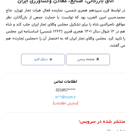
اتاق بازرگانی، صنایع، معادن وکشاورزی ایران
در اواسط قرن سیردهم هجری شمسی، نماینده فعال هیات تجار تهران، جاج
محمدحسن امین الضرب بود که توانست با حمایت جمعی از بازرگانان، نظر
موافق ناصرالدین شاه را برای تشکیل مجلس وکلای تجار ایران جلب کند و شاه
هم در 12 شوال سال 1301 هجری قمری (1262 شمسی) اساسنامه این مجلس
را تایید کرد. مجلس وکلای تجار ایران که به اختصار آن را «مجلس تجارت» هم
می گفتند،
صفحه رسمی
دنبال کنید
اطلاعات تماس
021857*****
in**@iccim.ir
[نمایش اطلاعات]
منتشر شده در سرویس: