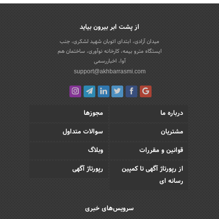
از پشت ابر بیرون بیاید
میدان آزادی، ابتدای اتوبان شهید لشکری، جنب
ایستگاه مترو بیمه، کارخانه نوآوری، ساختمان هم
آوا، اخباررسمی
support@akhbarrasmi.com
درباره ما
مجوزها
مشتریان
سوالات متداول
قوانین و مقررات
وبلاگ
از رپورتاژ آگهی تا کمپین
رپورتاژ آگهی
رسانه ای
سرویس‌های خبری