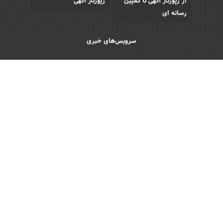
از رپورتاژ آگهی تا کمپین
رپورتاژ آگهی
رسانه ای
سرویس‌های خبری
اقتصادی
اجتماعی
فرهنگی
ورزش
سبک زندگی
رویداد
Copyright © 2013 - 2026 Akhbar Rasmi
All Rights Reserved