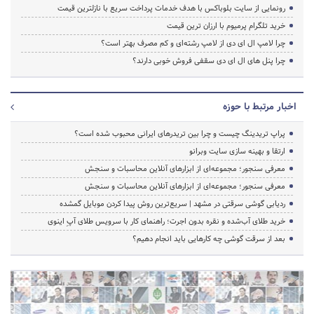
رونمایی از سایت بلوباکس با هدف خدمات پرداخت سریع با نازلترین قیمت
خرید تلگرام پرمیوم با ارزان ترین قیمت
چرا لامپ ال ای دی از لامپ رشته‌ای و کم مصرف بهتر است؟
چرا پنل های ال ای دی سقفی فروش خوبی دارند؟
اخبار مرتبط با حوزه
پراپ تریدینگ چیست و چرا بین تریدرهای ایرانی محبوب شده است؟
ارتقا و بهینه سازی سایت وبرانو
معرفی سنجور؛ مجموعه‌ای از ابزارهای آنلاین محاسبات و سنجش
معرفی سنجور؛ مجموعه‌ای از ابزارهای آنلاین محاسبات و سنجش
ردیابی گوشی سرقتی در مشهد | سریع‌ترین روش پیدا کردن موبایل گمشده
خرید طلای آب‌شده و نقره بدون اجرت؛ راهنمای کار با سرویس طلای آپِ اینوی
بعد از سرقت گوشی چه کارهایی باید انجام دهیم؟