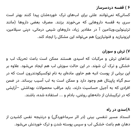
6 ) قفسه دردسرساز
کسانی‌که نمی‌توانند علتی برای لب‌های ترک خورده‌شان پیدا کنند بهتر است
سری به قفسه داروهایی که می‌خورند بزنند. مصرف بعضی داروها (مانند
ترتینوئین،ویتامین آ در مقادیر زیاد، داروهای شیمی درمانی، دپنی سیلامین،
ایزونیازید و فنوتیازین) هم می‌تواند این مشکل را ایجاد کند.
7) ترش و سوزان
غذاهای ترش و مرکبات که اسیدی هستند ممکن است باعث تحریک لب و
خشکی و ترک آن شوند. در این حالت سوزش لب هم ایجاد می‌شود. علاوه بر
این برشی از پوست انبه هم حاوی ماده‌ای به نام توکسیکودندرون است که در
سم گیاه پاپیتال هم وجود دارد و ممکن است به لب آسیب برساند. در ضمن
افرادی که به آجیل حساسیت دارند، باید مراقب محصولات بهداشتی –آرایشی
که در ترکیبشان از دانه‌های روغنی، بادام و ... استفاده شده، باشند.
8)سدی در راه
انسداد مسیر تنفسی بینی (در اثر سرماخوردگی) و درنتیجه نفس کشیدن از
دهان هم باعث خشکی لب و سپس پوسته شدن و ترک خوردنش می‌شود.