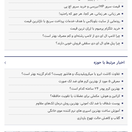
قیمت سرور HP/بررسی و خرید سرور اچ پی
هر زبانی، هر زمانی، هر کجا، هر جور که راحتید!
رونمایی از سایت بلوباکس با هدف خدمات پرداخت سریع با نازلترین قیمت
خرید تلگرام پرمیوم با ارزان ترین قیمت
چرا لامپ ال ای دی از لامپ رشته‌ای و کم مصرف بهتر است؟
چرا پنل های ال ای دی سقفی فروش خوبی دارند؟
اخبار مرتبط با حوزه
تفاوت کاشت ابرو با میکروبلیدینگ و هاشور چیست؟ کدام گزینه بهتر است؟
معرفی 5 مورد از بهترین کرم های ضد لک صورت
بهترین کرم پودر 24 ساعته کدام است؟
کراتین و هوش: مکملی برای عضلات یا تقویت حافظه؟
پوست شفاف با ضد لک امونی: بهترین روش درمان لک‌های مقاوم
آموزش ساخت بهترین اسپری های نرم‌ کننده موی خانگی
گلاب و کاهش حالت تهوع بارداری