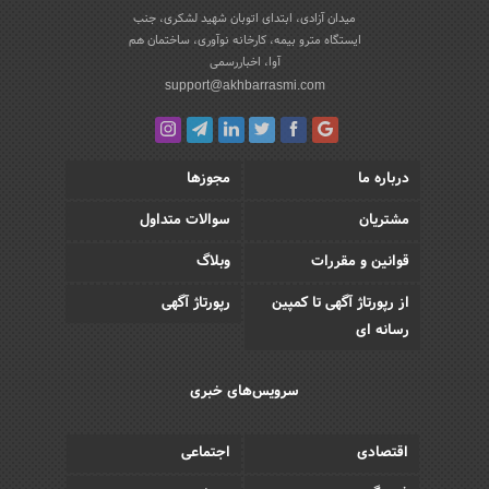
میدان آزادی، ابتدای اتوبان شهید لشکری، جنب
ایستگاه مترو بیمه، کارخانه نوآوری، ساختمان هم
آوا، اخباررسمی
support@akhbarrasmi.com
درباره ما
مجوزها
مشتریان
سوالات متداول
قوانین و مقررات
وبلاگ
از رپورتاژ آگهی تا کمپین
رپورتاژ آگهی
رسانه ای
سرویس‌های خبری
اقتصادی
اجتماعی