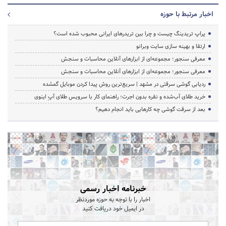
اخبار مرتبط با حوزه
پراپ تریدینگ چیست و چرا بین تریدرهای ایرانی محبوب شده است؟
ارتقا و بهینه سازی سایت وبرانو
معرفی سنجور؛ مجموعه‌ای از ابزارهای آنلاین محاسبات و سنجش
معرفی سنجور؛ مجموعه‌ای از ابزارهای آنلاین محاسبات و سنجش
ردیابی گوشی سرقتی در مشهد | سریع‌ترین روش پیدا کردن موبایل گمشده
خرید طلای آب‌شده و نقره بدون اجرت؛ راهنمای کار با سرویس طلای آپِ اینوی
بعد از سرقت گوشی چه کارهایی باید انجام دهیم؟
خبرنامه اخبار رسمی
اخبار را با توجه به حوزه موردنظر
در ایمیل خود دریافت کنید