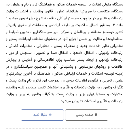
دستگاه متولی نظارت بر عرضه خدمات مذکور و هماهنگ کردن نام و عنوان این
دستگاه، متناسب با ضرورتها ونیازهای زمان ، قانون وظایف و اختیارات وزارت
ارتباطات و فناوری در چاچوب سیاستهای کلی نظام به شرح ذیل تدوین می‎شود :
ماده 2- بمنظور اعمال حاکمیت بر طیف فرکانس و حفاظت از حقوق رادیوئی
کشور درسطح منطقه و بین‎الملل و تمرکز امور سیاستگذاری ، تدوین ضوابط و
استانداردها و نظارت بر حسن اجرای آنها در بخشهای مختلف ارتباطات پستی و
مخابراتی نظیر خدمات جدید و متعارف پستی ، مخابراتی ، مخابرات فضائی ،
ارتباطات رادیوئی ، انتقال داده‎ها ، انتقال صدا و تصویر ، سنجش از دور ،
ارتباطات رایانه‎ی و ایجاد بستر مناسب برای اطلاع‎رسانی و آمایش و پردازش
اطلاعات و روشهای دورسنجی و پشتیبانی آنها و همچنین سیاستگذاری ، در
زمینه توسعه امکانات و خدمات ارتباطی مذکور ، هماهنگ با آخرین پیشرفتهای
علمی ، تجربی و فنّاوری اطلاعات درجهان ، بموجب این قانون نام وزارت پست و
تلگراف وتلفن ، به وزارت ارتباطات و فنّاوری اطلاعات تغییر می‎یابدو کلیه وظایف،
اختیارات و مسئولیتهای وزیر و وزارت پست وتلگراف وتلفن به وزیر و وزارت
ارتباطات و فنّاوری اطلاعات تفویض می‎شود.
صفحه رسمی
دنبال کنید