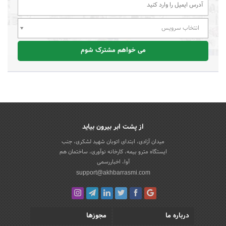
انتخاب سرویس
می خواهم مشترک شوم
از پشت ابر بیرون بیاید
میدان آزادی، ابتدای اتوبان شهید لشکری، جنب
ایستگاه مترو بیمه، کارخانه نوآوری، ساختمان هم
آوا، اخباررسمی
support@akhbarrasmi.com
درباره ما
مجوزها