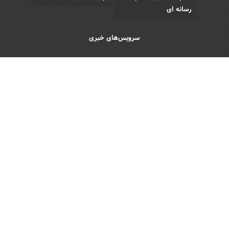
رسانه ای
سرویس‌های خبری
اقتصادی
اجتماعی
فرهنگی
ورزش
سبک زندگی
رویداد
Copyright © 2013 - 2026 Akhbar Rasmi
All Rights Reserved