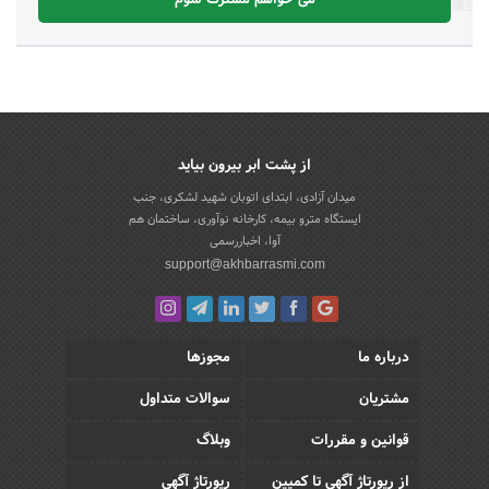
می خواهم مشترک شوم
از پشت ابر بیرون بیاید
میدان آزادی، ابتدای اتوبان شهید لشکری، جنب
ایستگاه مترو بیمه، کارخانه نوآوری، ساختمان هم
آوا، اخباررسمی
support@akhbarrasmi.com
درباره ما
مجوزها
مشتریان
سوالات متداول
قوانین و مقررات
وبلاگ
از رپورتاژ آگهی تا کمپین
رپورتاژ آگهی