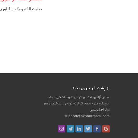
تجارت الکترونیک و فناوری
از پشت ابر بیرون بیاید
میدان آزادی، ابتدای اتوبان شهید لشکری، جنب
ایستگاه مترو بیمه، کارخانه نوآوری، ساختمان هم
آوا، اخباررسمی
support@akhbarrasmi.com