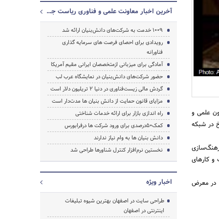
آخرین اخبار معاونت علمی و فناوری ریاست جمهوری
1009 خدمت به شرکت‌های دانش‌بنیان ارائه شد
جستجو
رویدادی برای احصای فرصت های سرمایه گذاری
فناورانه
آمادگی برای میزبانی ازمتخصصان ایرانی مقیم آمریکا
حضور شرکت‌های دانش‌بنیان در نمایشگاه عرب لب
گردش مالی زیست‌فناوری در دنیا ۲ تریلیون دلار است
مزایای قانون حمایت از دانش بنیان ها مدت‌دار است
ون علمی و
راه اندازی بازار برای ارائه خدمات شناختی
تلویزیونی چرخ در شبکه
کمک۵۰درصدی برای ورود شرکت ها درفرابورس
دانش بنیان ها به وام نیاز ندارند
رهنگ‌سازی
نخستین نرم‌افزار کنترل شناورها طراحی شد
 و کارهای
اخبار ویژه
گی و اجرای برادران صفاریان پور، همه روزه ساعت 19 از شبکه 4 سیما در معرض
طراحی سایت در اصفهان بهترین شیوه تبلیغات
اینترنتی در اصفهان