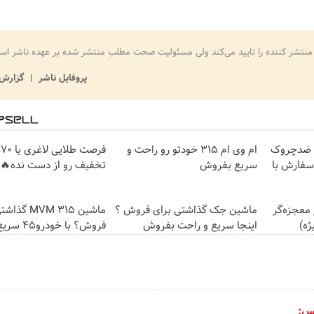
منتشر کننده را تایید می‌کند ولی مسئولیت صحت مطلب منتشر شده بر عهده ناشر اس
پروفایل ناشر
گزارش 
با کرم ضدچروک
ام وی ام 315 خودتو رو راحت و
فر
د(سفارش با
سریع بفروش
تخفیف رو از دست نده🔥
 معجزه‌گر
ماشین جک گذاشتی برای فروش ؟
ماشین MVM 315
ژه)
اینجا سریع و راحت بفروش
فروش؟ با خودرو45 سریع بفروش
س: