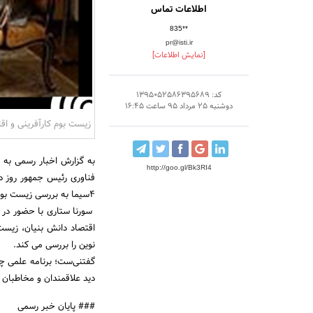
اطلاعات تماس
835**
pr@isti.ir
[نمایش اطلاعات]
کد: 1395052586395689
دوشنبه 25 مرداد 95 ساعت 16:45
زیست بوم کارآفرینی و اق
به گزارش اخبار رسمی به 
http://goo.gl/Bk3RI4
4سیما به بررسی زیست بوم کارآفرینی و فرهنگ سازی اقتصاد دانش بنیان می‌پردازد.
سورنا ستاری با حضور در 
اقتصاد دانش بنیان، زیست
نوین را بررسی می کند.
دید علاقمندان و مخاطبان ق
### پایان خبر رسمی