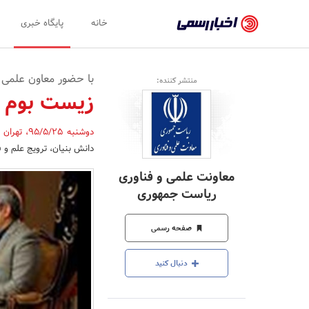
اخبار
خانه
پایگاه خبری
رسمی
-
با حضور معاون علمی 
منتشر کننده:
اخبار
زیست بوم ک
تایید
دوشنبه 95/5/25
،
تهران
شده
دانش بنیان، ترویج علم و 
شرکت‌ها،
معاونت علمی و فناوری
سازمان‌ها
ریاست جمهوری
و
صفحه رسمی
روابط
عمومی‌ها
دنبال کنید