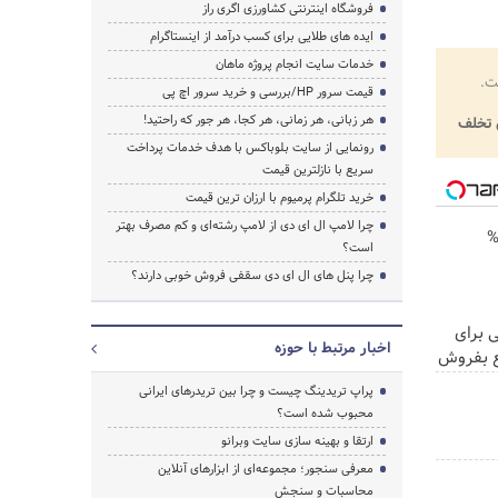
فروشگاه اینترنتی کشاورزی اگری راز
ایده های طلایی برای کسب درآمد از اینستاگرام
خدمات سایت انجام پروژه ماهان
ت.
قیمت سرور HP/بررسی و خرید سرور اچ پی
هر زبانی، هر زمانی، هر کجا، هر جور که راحتید!
تخلف
رونمایی از سایت بلوباکس با هدف خدمات پرداخت
سریع با نازلترین قیمت
خرید تلگرام پرمیوم با ارزان ترین قیمت
چرا لامپ ال ای دی از لامپ رشته‌ای و کم مصرف بهتر
صت طلایی لاغری با 70%
است؟
چرا پنل های ال ای دی سقفی فروش خوبی دارند؟
 گذاشتی برای
اخبار مرتبط با حوزه
پراپ تریدینگ چیست و چرا بین تریدرهای ایرانی
محبوب شده است؟
ارتقا و بهینه سازی سایت وبرانو
معرفی سنجور؛ مجموعه‌ای از ابزارهای آنلاین
محاسبات و سنجش