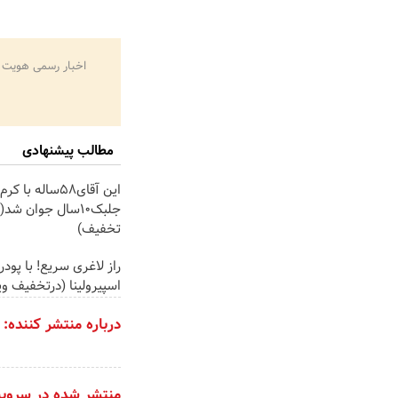
اخبار رسمی هویت 
مطالب پیشنهادی
این آقای58ساله 
جلبک10سال جوان ش
تخفیف)
راز لاغری سریع! با پودر
اسپیرولینا (درتخفیف وی
درباره منتشر کننده:
منتشر شده در سروی