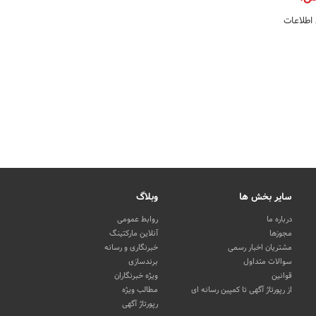
 اطلاعات
سایر بخش ها
وبلاگ
درباره ما
روابط عمومی
مجوزها
آنلاین مارکتینگ
مشتریان اخبار رسمی
خبرنگاری و رسانه
سوالات متداول
برندسازی
قوانین
ویژه خبرنگاران
از رپورتاژ آگهی تا کمپین رسانه ای
مطالب ویژه
رپورتاژ آگهی