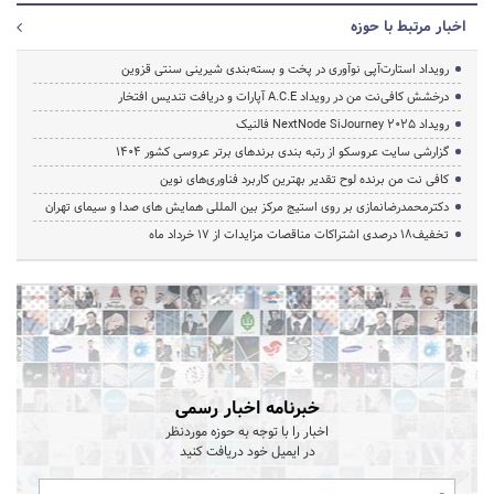
اخبار مرتبط با حوزه
رویداد استارت‌آپی نوآوری در پخت و بسته‌بندی شیرینی سنتی قزوین
درخشش کافی‌نت من در رویداد A.C.E آپارات و دریافت تندیس افتخار
رویداد NextNode SiJourney 2025 فالنیک
گزارشی سایت عروسکو از رتبه بندی برندهای برتر عروسی کشور 1404
کافی نت من برنده لوح تقدیر بهترین کاربرد فناوری‌های نوین
دکترمحمدرضانمازی بر روی استیج مرکز بین المللی همایش های صدا و سیمای تهران
تخفیف‌18 درصدی اشتراکات مناقصات مزایدات از 17 خرداد ماه
خبرنامه اخبار رسمی
اخبار را با توجه به حوزه موردنظر
در ایمیل خود دریافت کنید