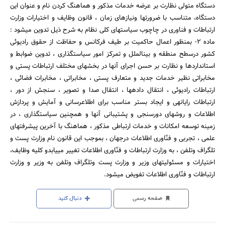
دستگاه متولی نظارت بر عرضه خدمات مذکور و هماهنگ کردن نام و عنوان این
دستگاه، متناسب با ضرورتها ونیازهای زمان ، قانون وظایف و اختیارات وزارت
ارتباطات و فناوری در چاچوب سیاستهای کلی نظام به شرح ذیل تدوین می‎شود :
ماده 2- بمنظور اعمال حاکمیت بر طیف فرکانس و حفاظت از حقوق رادیوئی
کشور درسطح منطقه و بین‎الملل و تمرکز امور سیاستگذاری ، تدوین ضوابط و
استانداردها و نظارت بر حسن اجرای آنها در بخشهای مختلف ارتباطات پستی و
مخابراتی نظیر خدمات جدید و متعارف پستی ، مخابراتی ، مخابرات فضائی ،
ارتباطات رادیوئی ، انتقال داده‎ها ، انتقال صدا و تصویر ، سنجش از دور ،
ارتباطات رایانه‎ی و ایجاد بستر مناسب برای اطلاع‎رسانی و آمایش و پردازش
اطلاعات و روشهای دورسنجی و پشتیبانی آنها و همچنین سیاستگذاری ، در
زمینه توسعه امکانات و خدمات ارتباطی مذکور ، هماهنگ با آخرین پیشرفتهای
علمی ، تجربی و فنّاوری اطلاعات درجهان ، بموجب این قانون نام وزارت پست و
تلگراف وتلفن ، به وزارت ارتباطات و فنّاوری اطلاعات تغییر می‎یابدو کلیه وظایف،
اختیارات و مسئولیتهای وزیر و وزارت پست وتلگراف وتلفن به وزیر و وزارت
ارتباطات و فنّاوری اطلاعات تفویض می‎شود.
صفحه رسمی
دنبال کنید