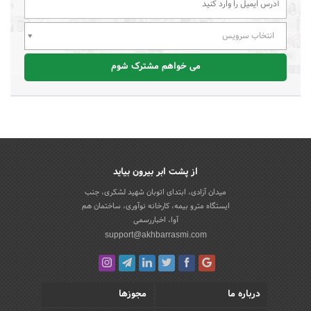
انتخاب سرویس
می خواهم مشترک شوم
از پشت ابر بیرون بیاید
میدان آزادی، ابتدای اتوبان شهید لشکری، جنب
ایستگاه مترو بیمه، کارخانه نوآوری، ساختمان هم
آوا، اخباررسمی
support@akhbarrasmi.com
درباره ما
مجوزها