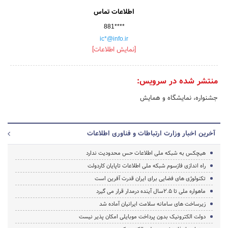
اطلاعات تماس
881****
ic*@info.ir
[نمایش اطلاعات]
منتشر شده در سرویس:
جشنواره، نمایشگاه و همایش
آخرین اخبار وزارت ارتباطات و فناوری اطلاعات
هیچکس به شبکه ملی اطلاعات حس محدودیت ندارد
راه اندازی فازسوم شبکه ملی اطلاعات تاپایان کاردولت
تکنولوژی های فضایی برای ایران قدرت آفرین است
ماهواره ملی تا 2.5سال آینده درمدار قرار می گیرد
زیرساخت های سامانه سلامت ایرانیان آماده شد
دولت الکترونیک بدون پرداخت موبایلی امکان پذیر نیست