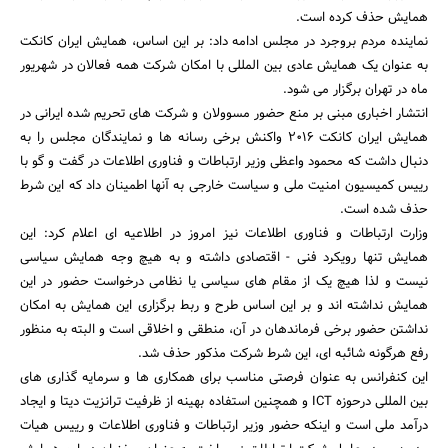
همایش حذف کرده است.
نماینده مردم بروجرد در مجلس ادامه داد: بر این اساس، همایش ایران کانکت
به عنوان یک همایش عادی بین المللی با امکان شرکت همه فعالان در شهریور
ماه در تهران برگزار می شود.
انتشار اخباری مبنی بر منع حضور مسوولان و شرکت های تحریم شده ایرانی در
همایش ایران کانکت 2016 واکنش برخی رسانه ها و نمایندگان مجلس را به
دنبال داشت که محمود واعظی وزیر ارتباطات و فناوری اطلاعات در گفت و گو با
رییس کمیسیون امنیت ملی و سیاست خارجی به آنها اطمینان داد که این شرط
حذف شده است.
وزارت ارتباطات و فناوری اطلاعات نیز امروز در اطلاعیه ای اعلام کرد: این
همایش تنها رویکرد فنی - اقتصادی داشته و به هیچ وجه همایش سیاسی
جستجو
نیست و لذا هیچ یک از مقام های سیاسی یا نظامی درخواست حضور در این
همایش نداشته اند و بر این اساس طرح و ربط برگزاری این همایش به امکان
نداشتن حضور برخی فرماندهان در آن، منطقی و اخلاقی است و البته به منظور
رفع هرگونه شائبه ای، این شرط شرکت مذکور حذف شد.
این کنفرانس به عنوان فرصتی مناسب برای همکاری ها و سرمایه گذاری های
بین المللی درحوزه ICT و همچنین استفاده بهینه از ظرفیت ترانزیت دیتا و ایجاد
درآمد ملی است و اینکه حضور وزیر ارتباطات و فناوری اطلاعات و رییس هیات