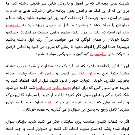
شرکت هایی بوده اند که بی اصول و یا روش هایی غیر قانونی داشته اند. اما
برای این که از این کلک ها و اصول بدون برنامه برخی از شرکت هایی با
خدمات
سئو
در امان باشید چیست؟ خوب دقت کنید زیرا این توصیه، شاید بتواند شما و
تجارتتان را نجات دهد : پیشنهاد ما قبل از سپردن پروژه خود به
متخصص
سئو
این است که ابتدا در مورد اینکه سئوی واقعی چیست در اینترنت جستجو
کنید! خودتان از همان گوگلی که می خواهید در آن رتبه اول داشته باشید
بپرسید! حتما این کار را انجام دهید تا زمانی که شروع می کنید به تماس گرفتن
با شرکت های
سئو سایت
گوناگون با سردرگمی مواجه نشوید.
این آمادگی را داشته باشید که هر فرد یک ایده متفاوت و شاید عجیب داشته
باشد! حتما راجع به
سئو سایت
غیر قانونی و
سئوی کلاه سیاه
چندین مقاله
جستجو
بخوانید. نگذارید خودتان تجارت خود را نابود کنید. قبل از آنکه اعتماد کنید به
هزینه های بسیار کمی که برای انجام
بهینه سازی وب سایت
شما گفته می شود
شک کنید و کمی به این سوال فکر کنید: آیا انتظار دارید با سرمایه گذاری بزرگ
و درآمد میلیونی که دارید با هزینه کم جهت
سئو
، تجارت خود را میلیاردی
سازید؟ تامل راجع به پاسخ این سوال را می گذاریم به عهده خودتان.
اگر به کلمات کلیدی مناسب برای سایتتان فکر می کنید شاید برایتان سوال
ایجاد شده باشد که سئو سایت کلمات تک کلمه ای دشوارتر است یا چند کلمه