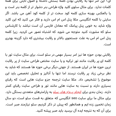
ای؟ این امر تنها به رقابتی بودن کلمه بستگی داشته و اصول ثابتی برای همه
کلمات ندارد. برای مثال سئوی کلید واژه طراحی بنر دشوار تر از کلمه بنر است و
یا بالعکس بهینه سازی کلمه کود سخت تر از کلمه کود آهن می باشد. اگر
سایتی با کلمه انگلیسی مثلا پنل اس ام اس دارید و فکر می کنید که این کلید
واژه شاید به خوبی پنل پیامک که معادل فارسی آن است نباشد با کارشناس
سئو که مشورت کنید متوجه می شوید که اشتباه تصور می کردید. زیرا کلمه
پنل اس ام اس به علت جستجوی بالاتر و رقابت بیشتری که دارد گزینه بهتری
است.
رقابتی بودن حوزه ها نیز امر بسیار مهمی در سئو است. برای مثال سایت تور با
کلمه ای پر رقابت مانند تور ترکیه و یا سایت مختص طراحی سایت از پر رقابت
ترین حوزه ها در ایران هستند. از جهتی دیگر برخی حوزه ها هستند که شاید به
نظر برخی زیاد پر رقابت نرسند اما تنها با آنالیز و تحلیل تخصصی باید این
موضوع را تشخیص داد. مثلا سایت ترجمه جزو سایت هایی است که رقبای
بسیاری دارند و نسبت به سایت هایی مانند تور و طراحی سایت رقبای کمتر
دارند. زمان بندی برای
انجام پروژه های سئو
به پارامترهای متعددی بستگی دارد.
برای مثال ما برای سایت seo انگلیسی که متعلق به فست سئو است، دو سال
زمان تخمین زده ایم و همانطور که پیش تر ذکر کردیم، سئو نیازمند صبر است.
برای آن که به نتیجه ایده آل برسید باید صبر پیشه کنید.