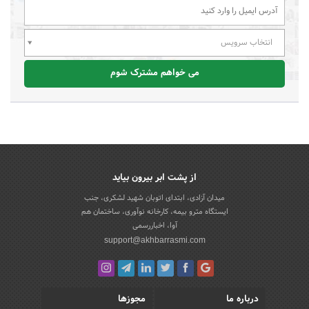
انتخاب سرویس
می خواهم مشترک شوم
از پشت ابر بیرون بیاید
میدان آزادی، ابتدای اتوبان شهید لشکری، جنب
ایستگاه مترو بیمه، کارخانه نوآوری، ساختمان هم
آوا، اخباررسمی
support@akhbarrasmi.com
درباره ما
مجوزها