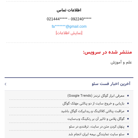
اطلاعات تماس
-
021444*****
092240*****
fa*******@gmail.com
[نمایش اطلاعات]
منتشر شده در سرویس:
علم و آموزش
آخرین اخبار فست سئو
معرفی ابزار گوگل ترندز (Google Trends)
بازیابی و خروج سایت از دو پنالتی مهلک گوگل
مراقبت پنالتی کلاکینگ و ریدایرکت گوگل باشید
گوگل پلاس و تاثیر آن بر رنکینگ وب‌سایت
پنهان کردن متن در سایت، ترفندی در سئو
سئو سایت نمایندگی بیمه ایران انجام شد