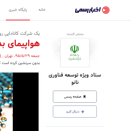
اخبار
خانه
پایگاه خبری
رسمی
-
یک شرکت کانادایی رون
منتشر کننده:
اخبار
هواپیمای ب
تایید
جمعه 95/5/29
،
تهران
,
(
شده
بدون سرنشین کرده است که 
شرکت‌ها،
ستاد ویژه توسعه فناوری
سازمان‌ها
نانو
و
صفحه رسمی
روابط
عمومی‌ها
دنبال کنید