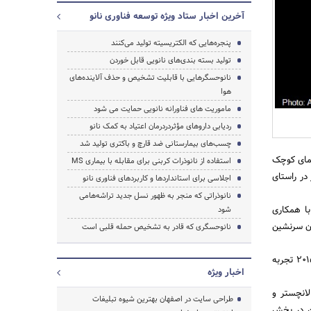
آخرین اخبار ستاد ویژه توسعه فناوری نانو
پنجره‌هایی که الکتریسیته تولید می‌کنند
تولید بسته‌ بندی‌های نانویی قابل‌ خوردن
نانوحسگرهایی با قابلیت تشخیص و حذف آلاینده‌های
هوا
جستجو
ماموریت های فناورانه نانویی حمایت می شود
ردیابی داروهای مؤثردردرمان اعتیاد به کمک نانو
چسب‌های بیمارستانی ضد قارچ و باکتری تولید شد
یمای کوچک
استفاده از نانوذرات کربنی برای مقابله با بیماری MS
در راستای
اجلاسی برای استانداردها و کاربردهای فناوری نانو
نانوذراتی که منجر به ظهور نسل جدید تراشه‌هامی
 سرنشینی با همکاری
شود
ون سرنشین
نانوحسگری که قادر به تشخیص حمله قلبی است
این هواپیمای بدون سرنشین قرار است اولین پرواز عمومی خود را در نمایشگاه هوایی فارنبورنگ 15-17 جولای 2015 تجربه
اخبار ویژه
لانچستر و
طراحی سایت در اصفهان بهترین شیوه تبلیغات
فن در بخش