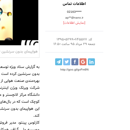
اطلاعات تماس
02163*****
ap**@nano.ir
[نمایش اطلاعات]
کد: 1395052990845577
جمعه 29 مرداد 95 ساعت 16:50
هواپیمای بدون سرنشین ت
به گزارش ستاد ویژه توسعه
http://goo.gl/gvFm9N
بدون سرنشین کرده است که
بهره‌مندی صنعت هوایی از 
دانشگاه مرکز لانچستر و 
کوچک است که در بال‌های آ
کند.
کارلوس پینتو، مدیر فروش
موسسه ملی گرافن همکاری 