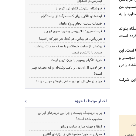
اینترنتی در اصفهان
هستیم. من
فروشگاه اینترنتی کشاورزی اگری راز
ورد را به
ایده های طلایی برای کسب درآمد از اینستاگرام
خدمات سایت انجام پروژه ماهان
اه بتواند
قیمت سرور HP/بررسی و خرید سرور اچ پی
کرده است،
هر زبانی، هر زمانی، هر کجا، هر جور که راحتید!
رونمایی از سایت بلوباکس با هدف خدمات پرداخت
 است. این
سریع با نازلترین قیمت
 منچستر و
خرید تلگرام پرمیوم با ارزان ترین قیمت
نقشه راهی
چرا لامپ ال ای دی از لامپ رشته‌ای و کم مصرف بهتر
است؟
. این شرکت
چرا پنل های ال ای دی سقفی فروش خوبی دارند؟
اخبار مرتبط با حوزه
پراپ تریدینگ چیست و چرا بین تریدرهای ایرانی
محبوب شده است؟
ت.
ارتقا و بهینه سازی سایت وبرانو
معرفی سنجور؛ مجموعه‌ای از ابزارهای آنلاین
تخلف