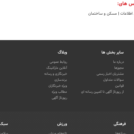
س های:
 اطلاعات
|
مسکن و ساختمان
سایر بخش ها
وبلاگ
درباره ما
روابط عمومی
مجوزها
آنلاین مارکتینگ
مشتریان اخبار رسمی
خبرنگاری و رسانه
سوالات متداول
برندسازی
قوانین
ویژه خبرنگاران
از رپورتاژ آگهی تا کمپین رسانه ای
مطالب ویژه
رپورتاژ آگهی
فرهنگی
ورزش
سبک 
رسانه‌ها
تازه‌های ورزش
سلامت 