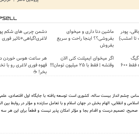
اقی، پودر
ماشین دنا داری و میخوای
دشمن چربی های شکم پو
تا امشب)
بفروشی؟؟ اینجا راحت و سریع
لاغری!گیاهی+تاثیر فوری
بفروش
⏳فرصت محدود!! 3000گیگ
اگر میخوای ایمپلنت کنی الان
هر ساعت هوس خوردن دا
اینترنت خانگی 180 روزه فقط 600
وقتشه | فقط با ۲۵ میلیون تومان!!!
قهوه فوری لاغری رو با ت
بخر! ☕
اساس چشم انداز بیست ساله، کشوری است توسعه یافته با جایگاه اول اقتصادی، علمی
لامی و انقلابی، الهام بخش در جهان اسلام و با تعامل سازنده و مؤثر در روابط بین ا
حیح، تصمیم درست و اقدام بجا و مؤثر امکان پذیر نیست و قطعاً برای این هر سه با