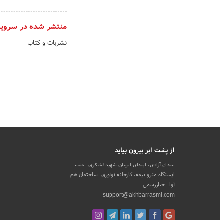
منتشر شده در سروی
نشریات و کتاب
از پشت ابر بیرون بیاید
میدان آزادی، ابتدای اتوبان شهید لشکری، جنب
ایستگاه مترو بیمه، کارخانه نوآوری، ساختمان هم
آوا، اخباررسمی
support@akhbarrasmi.com