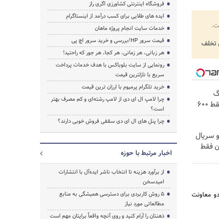
فروشگاه اینترنتی کشاورزی اگری راز
ایده های طلایی برای کسب درآمد از اینستاگرام
ت.
خدمات سایت انجام پروژه ماهان
قیمت سرور HP/بررسی و خرید سرور اچ پی
تخلف
هر زبانی، هر زمانی، هر کجا، هر جور که راحتید!
رونمایی از سایت بلوباکس با هدف خدمات پرداخت
سریع با نازلترین قیمت
خرید تلگرام پرمیوم با ارزان ترین قیمت
! 3000گیگ
چرا لامپ ال ای دی از لامپ رشته‌ای و کم مصرف بهتر
اینترنت خانگی 180 روزه فقط 600
است؟
چرا پنل های ال ای دی سقفی فروش خوبی دارند؟
و سریال
ن فقط
اخبار مرتبط با حوزه
از برآورد هزینه تا انتخاب ناشر ایده‌آل با انتشارات
امیدسخن
دو معاونت
۵ روش کاربردی برای دسترسی همیشگی به منابع
مطالعاتی مورد نیاز
ذهنتان را آرام کنید و روی آنچه واقعاً برایتان مهم است