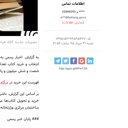
اطلاعات تماس
33966055 و *****
in**@farhang.gov.ir
[نمایش اطلاعات]
کد: 1395053092595427
مصوبات جلسه 556 هیات انتخاب و خرید کتاب
شنبه 30 مرداد 95 ساعت 21:56
http://goo.gl/4FmYZA
شصت و شش میلیون و پانصد
فهرست این خرید در
درگاه
بر اساس این گزارش، ناشران
ساختمان مرکزی وزارتخانه، طبقه سوم،
### پایان خبر رسمی