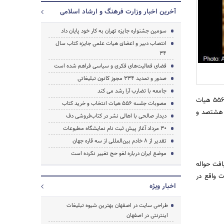
آخرین اخبار وزارت فرهنگ و ارشاد اسلامی
سومین جشنواره جایزه تهران به کار خود پایان داد
جستجو
انتصاب دبیر و اعضای هیات علمی جایزه کتاب سال
34
فضای فعالیت‌های فکری و سیاسی فراهم شده است
صدور و تمدید 334 مجوز کانون تبلیغاتی
جامعه با تضارب آرا رشد می کند
به گزارش اخبار رسمی به نقل از روابط عمومی معاونت امور فرهنگی وزارت فرهنگ و ارشاد اسلامی، در جلسه 556 هیات
مصوبات جلسه 556 هیات انتخاب و خرید کتاب
 مبلغ 5.866.500.000 (پنج میلیارد و هشتصد و
دیدار صالحی با اهالی نشر در کتاب‌فروشی دف
30 مرداد آغاز پیش ثبت نام نمایشگاه مطبوعات
تقدیر از 8 خادم بین‌المللی از سه قاره جهان
موضع ایران درباره‌ لغو حج تغییر نکرده است
افت حواله
رخانه این هیات واقع در
اخبار ویژه
طراحی سایت در اصفهان بهترین شیوه تبلیغات
اینترنتی در اصفهان