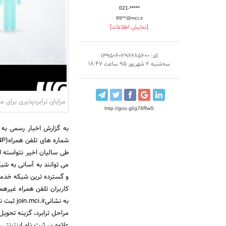
021-*****
99**@mci.ir
[نمایش اطلاعات]
کد: 1395060296685600
سه‌شنبه 2 شهریور 95 ساعت 18:47
مزایای ترابردپذیری برای 
http://goo.gl/g78RwS
به گزارش اخبار رسمی به ن
طی سالیان اخیر نتواسته ان
می توانند به آسانی به شب
و گسترده ترین شبکه خدما
کاربران تلفن همراه غیرهمرا
به نشانی
مراحل ترابرد، گزینه تحویل