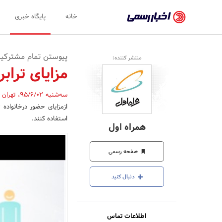
اخبار
خانه
پایگاه خبری
رسمی
-
پیوستن تمام مشترکین تلفن همراه به خانواد
منتشر کننده:
اخبار
مزایای تراب
تایید
سه‌شنبه 95/6/02
،
تهران
شده
شرکت‌ها،
استفاده کنند.
همراه اول
سازمان‌ها
و
صفحه رسمی
روابط
دنبال کنید
عمومی‌ها
اطلاعات تماس