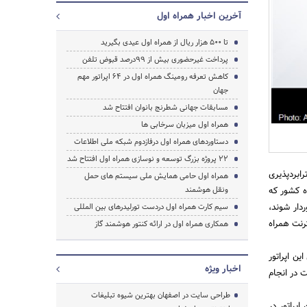
آخرین اخبار همراه اول
تا ۵۰۰ هزار ریال از همراه اول عیدی بگیرید
پرداخت غیرحضوری بیش از ۹۹درصد قبوض تلفن
کاهش تعرفه رومینگ همراه اول در ۶۴ اپراتور مهم
جهان
جستجو
مسابقات جهانی شطرنج بانوان افتتاح شد
همراه اول میزبان سرخابی ها
دستاوردهای همراه اول درفازدوم شبکه ملی اطلاعات
۲۲ پروژه بزرگ توسعه و نوسازی همراه اول افتتاح شد
ابردپذیری
همراه اول حامی همایش ملی سیستم های حمل
رکین تلفن همراه کشور که
ونقل هوشمند
ردار شوند،
سیم کارت همراه اول دردست تورلیدرهای بین المللی
رنت همراه
همکاری همراه اول در ارائه کنتور هوشمند گاز
ین اپراتور
اخبار ویژه
ولت در انجام
طراحی سایت در اصفهان بهترین شیوه تبلیغات
طریق 12 هزار دفتر خدمات این اپراتور در