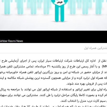
مشترکین همراه اول
قل از اداره کل ارتباطات شرکت ارتباطات سیار ایران، پس از اجرای آزمایشی طرح تر
شماره های تلفن همراه(MNP) و با آغاز رسمی این طرح از روز یکشنبه 31 مردادماه، تمامی مشت
د از مزایای حضور در شبکه¬ی امن و بروز بزرگترین اپراتور تلفن همراه خاورمیانه برخو
که همراه اول ترابرد کرده و از مزایایی همچون گسترده ترین پوشش شبکه مکالمه و اینت
ت پس از فروش بهره مند شوند.
ه اولی برای تغییر اپراتور و استفاده از شبکه اپراتور اول می توانند با مراجعه به پرتال ا
join.mci.ir ثبت نام کرده و بصورت کاملا رایگان مراحل ترابرد را طی کنند. مشترکین می توانند برای سه
 سیم کارت درب منزل را انتخاب کنند.
علاوه بر ثبت نام اینترنتی، علاقمندان به ترابرد به شبکه همراه اول، می توانند از 