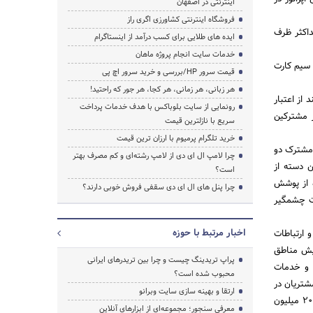
اینترنتی در اصفهان
فروشگاه اینترنتی کشاورزی اگری راز
م درخواست ترابرد و دریافت پیامک مربوطه (از سرشماره 667)، باید با ارسال عدد 1 حداکثر ظرف
ایده های طلایی برای کسب درآمد از اینستاگرام
خدمات سایت انجام پروژه ماهان
رد توسط مشترک، زمان فعال سازی حداکثر تا 3 روز برای سیم کارت
قیمت سرور HP/بررسی و خرید سرور اچ پی
هر زبانی، هر زمانی، هر کجا، هر جور که راحتید!
 از اعتبار
رونمایی از سایت بلوباکس با هدف خدمات پرداخت
ر مشترکین
سریع با نازلترین قیمت
خرید تلگرام پرمیوم با ارزان ترین قیمت
 مشترک دو
چرا لامپ ال ای دی از لامپ رشته‌ای و کم مصرف بهتر
ن دسته از
است؟
ضمن استفاده از پوشش
چرا پنل های ال ای دی سقفی فروش خوبی دارند؟
رت چشمگیر
اخبار مرتبط با حوزه
 ارتباطات
 93 و 94) کسب کرده و با افزایش مناطق
پراپ تریدینگ چیست و چرا بین تریدرهای ایرانی
ل 3و 4 و با ارائه محصولات و خدمات
محبوب شده است؟
شتریان در
ارتقا و بهینه سازی سایت وبرانو
بخش اپراتوری تلفن همراه»، «ارائه کمپین جایزه بزرگ(این همراهی میلیاردها می ارزه) شامل ماهانه 5 جایزه 200 میلیون
معرفی سنجور؛ مجموعه‌ای از ابزارهای آنلاین