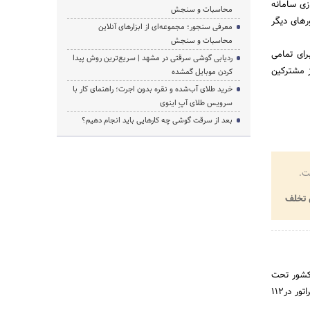
زی سامانه
محاسبات و سنجش
رهای دیگر
معرفی سنجور؛ مجموعه‌ای از ابزارهای آنلاین
محاسبات و سنجش
رای تمامی
ردیابی گوشی سرقتی در مشهد | سریع‌ترین روش پیدا
ز مشترکین
کردن موبایل گمشده
خرید طلای آب‌شده و نقره بدون اجرت؛ راهنمای کار با
سرویس طلای آپِ اینوی
بعد از سرقت گوشی چه کارهایی باید انجام دهیم؟
ت.
تخلف
ارکیلومتر از جاده های کشور تحت
پوشش اپراتور اول است. ضریب نفوذ همراه اول حدود 74 درصد و ارتباط رومینگ بین الملل این اپراتور با 271 اپراتور در112