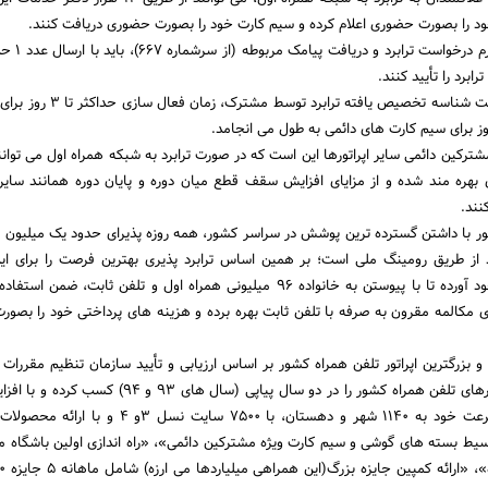
 را بصورت حضوری اعلام کرده و سیم کارت خود را بصورت حضوری دریافت کنند.
مشترکین پس از تکمیل فر
پس از تأیید پیامک و دریافت شناسه تخصیص یافته تراب
ترکین دائمی سایر اپراتورها این است که در صورت ترابرد به شبکه همراه اول می توانند
ی بهره مند شده و از مزایای افزایش سقف قطع میان دوره و پایان دوره همانند سای
نند.
کشور با داشتن گسترده ترین پوشش در سراسر کشور، همه روزه پذیرای حدود یک میلیون
د از طریق رومینگ ملی است؛ بر همین اساس ترابرد پذیری بهترین فرصت را برای ای
مشترکین تلفن همراه بوجود آورده تا با پیوستن به خانواده 96 میلیونی همراه اول و تلفن ثابت، 
ی مکالمه مقرون به صرفه با تلفن ثابت بهره برده و هزینه های پرداختی خود را بصو
و بزرگترین اپراتور تلفن همراه کشور بر اساس ارزیابی و تأیید سازمان تنظیم مقررات و
رادیویی، رتبه نخست اپراتورهای تلفن همراه کشور را در دو سال پیاپی (سال های
تحت پوشش اینترنت پرسرعت خود به 1140 شهر و دهستان، با 7500 سایت نس
ط بسته های گوشی و سیم کارت ویژه مشترکین دائمی»، «راه اندازی اولین باشگاه م