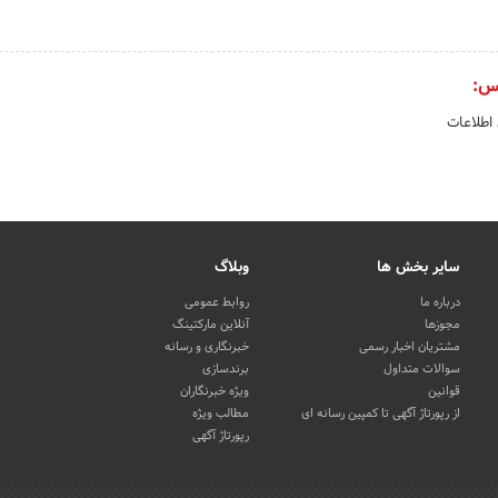
س:
 اطلاعات
سایر بخش ها
وبلاگ
درباره ما
روابط عمومی
مجوزها
آنلاین مارکتینگ
مشتریان اخبار رسمی
خبرنگاری و رسانه
سوالات متداول
برندسازی
قوانین
ویژه خبرنگاران
از رپورتاژ آگهی تا کمپین رسانه ای
مطالب ویژه
رپورتاژ آگهی