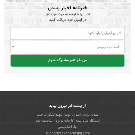
خبرنامه اخبار رسمی
اخبار را با توجه به حوزه موردنظر
در ایمیل خود دریافت کنید
انتخاب سرویس
می خواهم مشترک شوم
از پشت ابر بیرون بیاید
میدان آزادی، ابتدای اتوبان شهید لشکری، جنب
ایستگاه مترو بیمه، کارخانه نوآوری، ساختمان هم
آوا، اخباررسمی
support@akhbarrasmi.com