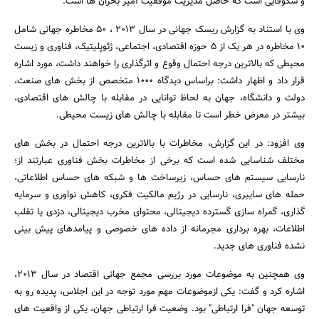
و شکوفایی است که حاصل مدیریت موفقیت آمیز بحران ها است.
وی با استناد به گزارش ریسک جهانی در سال 2013 ، 50 مخاطره جهانی شامل
10 مخاطره در هر یک از 5 حوزه اقتصادی، اجتماعی، ژئوپلیتیک، فناوری و زیست
محیطی که بالاترین درجه احتمال وقوع و اثرگذاری را خواهند داشت، مورد اشاره
قرار داد و اظهار داشت: براساس دیدگاه 1000 متخصص از بخش های صنعت،
دولت و دانشگاه، جهان به لحاظ توانایی در مقابله با چالش های اقتصادی،
بیشتر در معرض خطر است تا مقابله با چالش های زیست محیطی.
وی افزود: در این گزارش، مخاطرات با بالاترین درجه احتمال در بخش های
مختلف شناسایی شده است که برخی از مخاطرات بخش فناوری عبارتند از؛
نارسایی سیستم های حساس، زیرساخت ها و شبکه های حساس اطلاعاتی،
حمله های سایبری، نارسایی در رژیم مالکیت فکری، کاهش نواوری و سرمایه
گذاری، گمراه سازی گسترده دیجیتالی، محتوای مخرب دیجیتالی، دزدی یا تقلب
اطلاعات، بهره برداری مجرمانه از داده های خصوصی و پیامدهای پیش بینی
نشده فناوری های جدید.
وی همچنین به موضوعات مورد بررسی مجمع جهانی اقتصاد در سال 2013،
اشاره کرد و گفت: یکی ازموضوعات مهم مورد توجه در این اجلاس، پدیده رو به
توسعه جهان "فرا ارتباطی" بود. وضعیت فرا ارتباطی جهان، یکی از واقعیت های