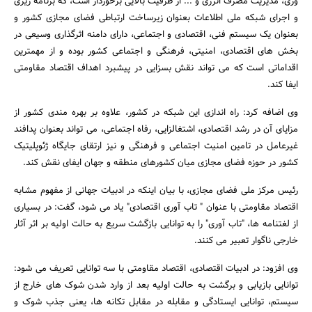
وری، مدیریت مصرف انرژی و ... از ظرفیت بالایی برخوردار است، که برنامه ریزی
و اجرای شبکه ملی اطلاعات بعنوان زیرساخت ارتباطی فضای مجازی کشور و
بعنوان یک سیستم فنی، اقتصادی و اجتماعی، دارای دامنه اثرگذاری وسیعی در
بخش های اقتصادی، امنیتی، فرهنگی و اجتماعی کشور بوده و از مهمترین
اقداماتی است که می تواند نقش بسزایی در پیشبرد اهداف اقتصاد مقاومتی
ایفا کند.
وی اضافه کرد: راه اندازی این شبکه در کشور، علاوه بر بهره مندی کشور از
مزایای آن در رشد اقتصادی، اشتغالزایی، رفاه اجتماعی، می تواند بعنوان پدافند
غیرعامل در تامین امنیت اجتماعی و فرهنگی و نیز ارتقای جایگاه ژئوپلیتیک
کشور در حوزه فضای مجازی میان کشورهای منطقه و جهان ایفای نقش کند.
رئیس مرکز ملی فضای مجازی، با بیان اینکه در ادبیات جهانی از مفهوم مشابه
اقتصاد مقاومتی با عنوان " تاب آوری اقتصادی" یاد می شود، گفت: در بسیاری
از لغتنامه ها، "تاب آوری" را به توانایی بازگشت سریع به حالت اولیه بر اثر آثار
خارجی ناگوار تعبیر می کنند.
وی افزود: در ادبیات اقتصادی، اقتصاد مقاومتی با سه توانایی تعریف می شود:
توانایی بازیابی و برگشت به حالت اولیه بعد از وارد شدن شوک های خارج از
سیستم، توانایی ایستادگی و مقابله در مقابل تکانه ها، یعنی جذب شوک و