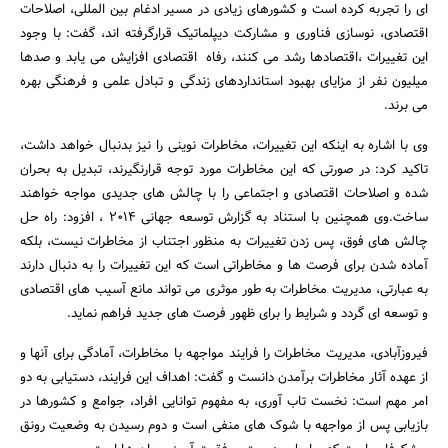
ای را تجربه کرده است و کشورهای زیادی در مسیر ادغام بین المللی، اصلاحات
اقتصادی، نوسازی فناوری و مشارکت دیپلماتیک قرارگرفته اند، گفت: با وجود
این تغییرات ،اقتصادها رشد می کنند، رفاه اقتصادی افزایش می یابد و صدها
میلیون نفر از مزایای بهبود استانداردهای زندگی و تبادل علمی و فرهنگی بهره
می برند.
وی با اشاره به اینکه این تغییرات، مخاطرات نوینی را نیز بدنبال خواهد داشت،
تاکید کرد: در صورتی که این مخاطرات مورد توجه قرارنگیرند، تبدیل به بحران
شده و اصلاحات اقتصادی و اجتماعی را با چالش های جدیدی مواجه خواهند
ساخت.وی همچنین با استناد به گزارش توسعه جهانی 2014 ، افزود: راه حل
چالش های فوق، پس زدن تغییرات به منظور اجتناب از مخاطرات نیست، بلکه
آماده شدن برای فرصت ها و مخاطراتی است که این تغییرات را به دنبال دارند
به عبارتی، مدیریت مخاطرات به طور موثری می تواند مانع آسیب های اقتصادی
و توسعه ای گردد و شرایط را برای ظهور فرصت های جدید فراهم نماید.
فیروزآبادی، مدیریت مخاطرات را فرایند مواجهه با مخاطرات، آمادگی برای آنها و
از عهده آثار مخاطرات برآمدن دانست و گفت: اهداف این فرایند، دستیابی به دو
امر مهم است: نخست تاب آوری، به مفهوم توانایی افراد، جوامع و کشورها در
بازیابی پس از مواجهه با شوک های منفی است و دوم رسیدن به وضعیت رونق