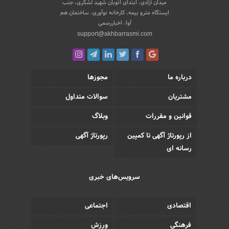
میدان آزادی، ابتدای اتوبان شهید لشکری، جنب
ایستگاه مترو بیمه، کارخانه نوآوری، ساختمان هم
آوا، اخباررسمی
support@akhbarrasmi.com
درباره ما
مجوزها
مشتریان
سوالات متداول
قوانین و مقررات
وبلاگ
از رپورتاژ آگهی تا کمپین
رپورتاژ آگهی
رسانه ای
سرویس‌های خبری
اقتصادی
اجتماعی
فرهنگی
ورزش