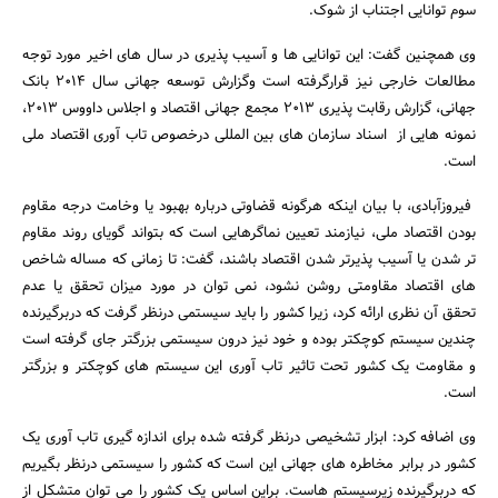
سوم توانایی اجتناب از شوک.
جستجو
وی همچنین گفت: این توانایی ها و آسیب پذیری در سال های اخیر مورد توجه
مطالعات خارجی نیز قرارگرفته است وگزارش توسعه جهانی سال 2014 بانک
جهانی، گزارش رقابت پذیری 2013 مجمع جهانی اقتصاد و اجلاس داووس 2013،
نمونه هایی از اسناد سازمان های بین المللی درخصوص تاب آوری اقتصاد ملی
است.
فیروزآبادی، با بیان اینکه هرگونه قضاوتی درباره بهبود یا وخامت درجه مقاوم
بودن اقتصاد ملی، نیازمند تعیین نماگرهایی است که بتواند گویای روند مقاوم
تر شدن یا آسیب پذیرتر شدن اقتصاد باشند، گفت: تا زمانی که مساله شاخص
های اقتصاد مقاومتی روشن نشود، نمی توان در مورد میزان تحقق یا عدم
تحقق آن نظری ارائه کرد، زیرا کشور را باید سیستمی درنظر گرفت که دربرگیرنده
چندین سیستم کوچکتر بوده و خود نیز درون سیستمی بزرگتر جای گرفته است
و مقاومت یک کشور تحت تاثیر تاب آوری این سیستم های کوچکتر و بزرگتر
است.
وی اضافه کرد: ابزار تشخیصی درنظر گرفته شده برای اندازه گیری تاب آوری یک
کشور در برابر مخاطره های جهانی این است که کشور را سیستمی درنظر بگیریم
که دربرگیرنده زیرسیستم هاست. براین اساس یک کشور را می توان متشکل از