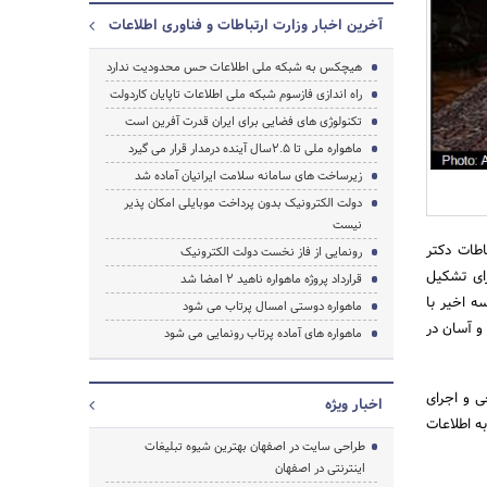
آخرین اخبار وزارت ارتباطات و فناوری اطلاعات
هیچکس به شبکه ملی اطلاعات حس محدودیت ندارد
راه اندازی فازسوم شبکه ملی اطلاعات تاپایان کاردولت
تکنولوژی های فضایی برای ایران قدرت آفرین است
ماهواره ملی تا 2.5سال آینده درمدار قرار می گیرد
جستجو
زیرساخت های سامانه سلامت ایرانیان آماده شد
دولت الکترونیک بدون پرداخت موبایلی امکان پذیر
نیست
اطات دکتر
رونمایی از فاز نخست دولت الکترونیک
رای تشکیل
قرارداد پروژه ماهواره ناهید 2 امضا شد
ه اخیر با
ماهواره دوستی امسال پرتاب می شود
و آسان در
ماهواره های آماده پرتاب رونمایی می شود
ی و اجرای
اخبار ویژه
ه اطلاعات
طراحی سایت در اصفهان بهترین شیوه تبلیغات
اینترنتی در اصفهان