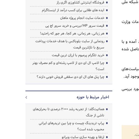
 شبکه ملی
فروشگاه اینترنتی کشاورزی اگری راز
ایده های طلایی برای کسب درآمد از اینستاگرام
خدمات سایت انجام پروژه ماهان
فضای مجازی در اواخر سال 92، گزارش اقدامات وزارت
قیمت سرور HP/بررسی و خرید سرور اچ پی
هر زبانی، هر زمانی، هر کجا، هر جور که راحتید!
آمده و با
رونمایی از سایت بلوباکس با هدف خدمات پرداخت
سریع با نازلترین قیمت
 حاصل شده
خرید تلگرام پرمیوم با ارزان ترین قیمت
چرا لامپ ال ای دی از لامپ رشته‌ای و کم مصرف بهتر
سیاست‌های
است؟
جود آید.
چرا پنل های ال ای دی سقفی فروش خوبی دارند؟
ورد بررسی
اخبار مرتبط با حوزه
هماتیت‌گلد؛ از تجربه رشد ۲۰۰۰ درصدی تا بحران‌های
ناشی از جنگ
پراپ تریدینگ چیست و چرا بین تریدرهای ایرانی
محبوب شده است؟
ت.
ارتقا و بهینه سازی سایت وبرانو