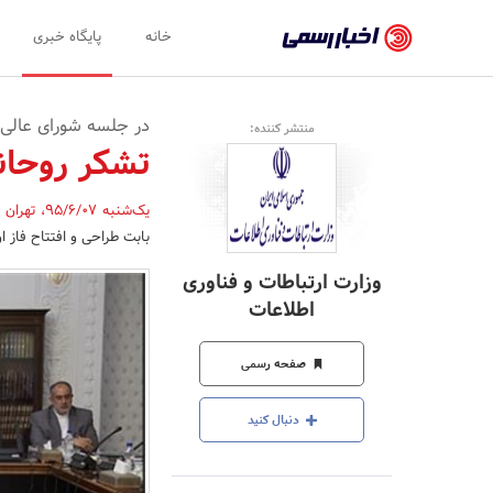
اخبار
خانه
پایگاه خبری
رسمی
-
در جلسه شورای عالی
منتشر کننده:
اخبار
تشکر روحانی
تایید
یک‌شنبه 95/6/07
،
تهران
,
شده
بابت طراحی و افتتاح فاز ا
شرکت‌ها،
وزارت ارتباطات و فناوری
سازمان‌ها
اطلاعات
و
صفحه رسمی
روابط
عمومی‌ها
دنبال کنید