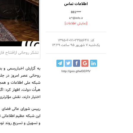
اطلاعات تماس
881****
ic*@info.ir
[نمایش اطلاعات]
کد: 13950607102355648
یک‌شنبه 7 شهریور 95 ساعت 13:29
تشکر روحانی ازافتتاح فا
به گزارش اخباررسمی و به 
http://goo.gl/wGEPfV
روحانی عصر امروز در جلس
شبکه ملی اطلاعات و همچن
هیأت دولت، اظهار کرد: اگر
اختیار دارند، نقش مؤثرتر
رییس شورای عالی فضای مج
این شبکه عظیم اطلاعاتی 
و تسهیل و تسریع روند تو