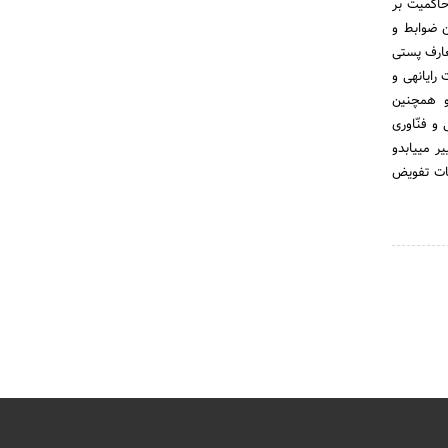
ن می‎شود : ماده 2- بمنظور اعمال حاکمیت بر
گذاری ، تدوین ضوابط و
عارف پستی
، مخابراتی ، مخابرات فضائی ، ارتباطات رادیوئی ، انتقال داده‎ها ، انتقال صدا و تصویر ، سنجش از دور ، ارتباطات رایانه‎ی و
ها و همچنین
و فنّاوری
اطلاعات درجهان ، بموجب این قانون نام وزارت پست و تلگراف وتلفن ، به وزارت ارتباطات و فنّاوری اطلاعات تغییر می‎یابدو
عات تفویض