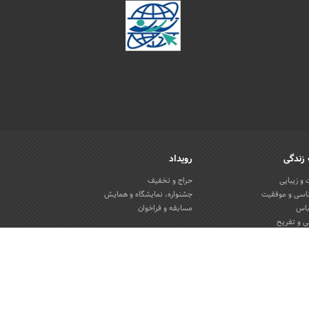
زندگی
رویداد
و زیبایی
حراج و تخفیف
اسی و موفقیت
جشنواره، نمایشگاه و همایش
باس
مسابقه و فراخوان
 و تفریح
یون و منزل