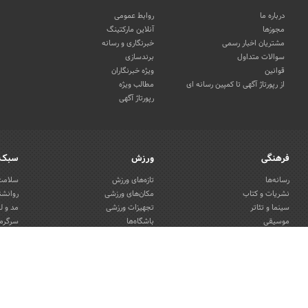
درباره ما
روابط عمومی
مجوزها
آنلاین مارکتینگ
مشتریان اخبار رسمی
خبرنگاری و رسانه
سوالات متداول
برندسازی
قوانین
ویژه خبرنگاران
از رپورتاژ آگهی تا کمپین رسانه ای
مطالب ویژه
رپورتاژ آگهی
فرهنگی
ورزش
سبک 
رسانه‌ها
تازه‌های ورزش
سلامت 
نشریات و کتاب
مکان‌های ورزشی
روانشن
سینما و تئاتر
تجهیزات ورزشی
مد و ل
موسیقی
باشگاه‌ها
سرگرمی
هنرهای تجسمی
دکوراس
صنایع دستی