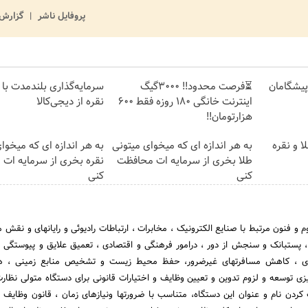
پروفایل ناشر
گزارش 
ت پیشگامان
⏳فرصت محدود!! 3000گیگ
سرمایه‌گذاری بلندمدت با 
اینترنت خانگی 180 روزه فقط 600
نقره از دیجی‌کالا
هزارتومان!!
ا و نقره
به هر اندازه ای که میخوای میتونی
به هر اندازه ای که میخوا
طلا بخری از سرمایه ات محافظت
نقره بخری از سرمایه ات
کنی
کنی
نظر به تحول چشمگیر علوم و فنون مرتبط با صنایع الکترونیک ، مخ
خدمات پستی ، مخابراتی ، پست‎بانک و سنجش از دور ، درامور فرهنگی و اقتصادی ، تعمیق علایق و پیوست
اری ، کاهش مسافرتهای غیرضرور، حفظ محیط زیست و تشخیص منابع زمینی ، ه
یانوس‎شناسی در برنامه‎ریزی توسعه و لزوم تدوین و تعیین وظایف و اختیارات قانونی برای دستگاه متولی ن
دن نام و عنوان این دستگاه، متناسب با ضرورتها ونیازهای زمان ، قانون وظایف و