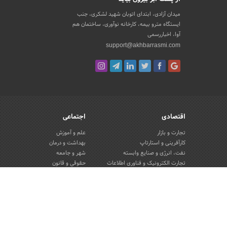
میدان آزادی، ابتدای اتوبان شهید لشکری، جنب
ایستگاه مترو بیمه، کارخانه نوآوری، ساختمان هم
آوا، اخباررسمی
support@akhbarrasmi.com
اقتصادی
اجتماعی
تجارت و بازار
علم و آموزش
کارآفرینی و استارتاپ
بهداشت و درمان
نفت، انرژی و صنایع وابسته
شهر و جامعه
تجارت الکترونیک و فناوری اطلاعات
حقوقی و قانون
صنعت و تولید
گردشگری و میراث فرهنگی
کسب و کار و خرده فروشی
محیط زیست
صنایع غذایی و کشاورزی
تبلیغات و روابط عمومی
کار و استخدام
بانک، بیمه و سرمایه
مسکن و ساختمان