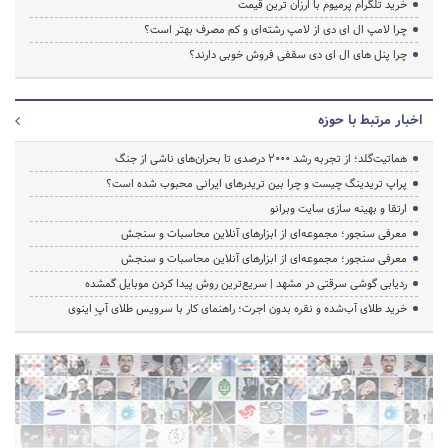
خرید تلگرام پرمیوم با ارزان ترین قیمت
چرا لامپ ال ای دی از لامپ رشته‌ای و کم مصرف بهتر است؟
چرا پنل های ال ای دی سقفی فروش خوبی دارند؟
اخبار مرتبط با حوزه
هماتیت‌گلد؛ از تجربه رشد ۲۰۰۰ درصدی تا بحران‌های ناشی از جنگ
پراپ تریدینگ چیست و چرا بین تریدرهای ایرانی محبوب شده است؟
ارتقا و بهینه سازی سایت وبرانو
معرفی سنجور؛ مجموعه‌ای از ابزارهای آنلاین محاسبات و سنجش
معرفی سنجور؛ مجموعه‌ای از ابزارهای آنلاین محاسبات و سنجش
ردیابی گوشی سرقتی در مشهد | سریع‌ترین روش پیدا کردن موبایل گمشده
خرید طلای آب‌شده و نقره بدون اجرت؛ راهنمای کار با سرویس طلای آپِ اینوی