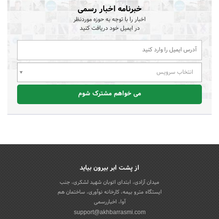
خبرنامه اخبار رسمی
اخبار را با توجه به حوزه موردنظر
در ایمیل خود دریافت کنید
انتخاب سرویس
می خواهم مشترک شوم
از پشت ابر بیرون بیاید
میدان آزادی، ابتدای اتوبان شهید لشکری، جنب
ایستگاه مترو بیمه، کارخانه نوآوری، ساختمان هم
آوا، اخباررسمی
support@akhbarrasmi.com