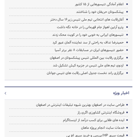
اعلام آمادگی تنیسورهایی از ۱۵ کشور
پیشکسوتان حریفان خود را شناختند
آغازرقابت های انتخابی تیم ملی تنیس زیر16 سال دختر
پترو آرتین اهواز جام قهرمانی را در خانه نگه داشت
تنیسورهای ایرانی به خوبی خود را در کویت محک زدند
حمیدرضا نداف به راحتی از سد نماینده آلمان عبور کرد
حضور تنیسورهای ایران در مسابقات 8 نفر برتر آسیا
برگزاری رقابت بین المللی تنیس پیشکسوتان در اصفهان
اردوی تیم های ملی تنیس در جزیره کیش تشکیل شد
برگزاری راند نخست جدول اصلی رقابت های تنیس جوانان
اخبار ویژه
طراحی سایت در اصفهان بهترین شیوه تبلیغات اینترنتی در اصفهان
فروشگاه اینترنتی کشاورزی اگری راز
ایده های طلایی برای کسب درآمد از اینستاگرام
خدمات سایت انجام پروژه ماهان
قیمت سرور HP/بررسی و خرید سرور اچ پی