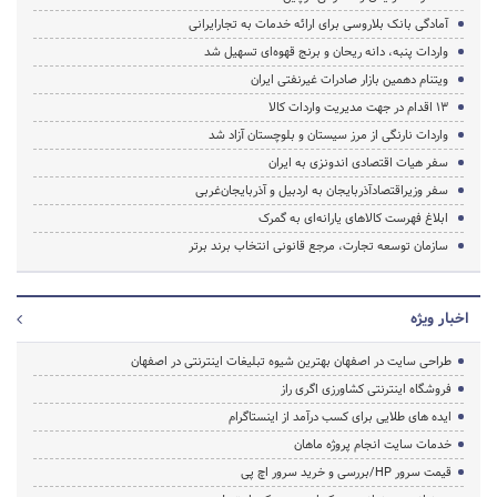
آمادگی بانک بلاروسی برای ارائه خدمات به تجارایرانی
واردات پنبه، دانه ریحان و برنج قهوه‌ای تسهیل شد
ویتنام دهمین بازار صادرات غیرنفتی ایران
۱۳ اقدام در جهت مدیریت واردات کالا
واردات نارنگی از مرز سیستان و بلوچستان آزاد شد
سفر هیات اقتصادی اندونزی به ایران
سفر وزیراقتصادآذربایجان به اردبیل و آذربایجان‌غربی
ابلاغ فهرست کالاهای یارانه‌ای به گمرک
سازمان توسعه تجارت، مرجع قانونی انتخاب برند برتر
اخبار ویژه
طراحی سایت در اصفهان بهترین شیوه تبلیغات اینترنتی در اصفهان
فروشگاه اینترنتی کشاورزی اگری راز
ایده های طلایی برای کسب درآمد از اینستاگرام
خدمات سایت انجام پروژه ماهان
قیمت سرور HP/بررسی و خرید سرور اچ پی