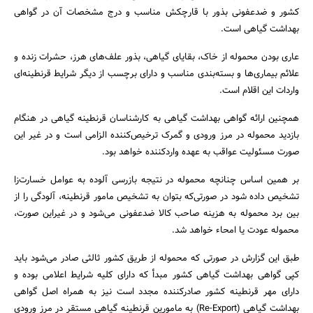
کشور و ضدعفونی بذور با قارچکش مناسب و درج مشخصات آن در گواهی
بهداشت گیاهی است.
عاری بودن محموله از خاک، بقایای گیاهی، بذور علف‌های هرز، حشرات زنده و
علائم بیماری‌ها و بسته‌بندی مناسب و دارای برچسب از دیگر شرایط قرنطینه‌ای
واردات این اقلام است.
همچنین ارائه گواهی بهداشت گیاهی به کارشناسان قرنطینه گیاهی در هنگام
بازدید محموله در مرز ورودی و گمرک ترخیص‌کننده الزامی است و در غیر این
جستجو
صورت مسئولیت عواقب به عهده واردکننده خواهد بود.
بر همین اساس چنانچه محموله در نتیجه بازرسی آلوده به عوامل خسارت‌زا
تشخیص داده شود در صورتی‌که بتوان به تشخیص مامور قرنطینه، آلودگی را از
بین برد محموله به هزینه صاحب کالا ضدعفونی می‌شود و در غیراین صورت،
محموله عودت یا امحاء خواهد شد.
طبق این گزارش در صورتی ‌که محموله از طریق کشور ثالثی صادر می‌شود باید
کپی گواهی بهداشت گیاهی کشور مبدأ که دارای کلیه شرایط اعلامی بوده و
دارای مهر قرنطینه کشور صادرکننده مجدد است نیز به همراه اصل گواهی
بهداشت گیاهی (Re-Export) به مامورین قرنطینه گیاهی مستقر در مرز ورودی