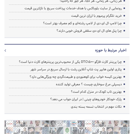
هر زبانی، هر زمانی، هر کجا، هر جور که راحتید!
رونمایی از سایت بلوباکس با هدف خدمات پرداخت سریع با نازلترین قیمت
خرید تلگرام پرمیوم با ارزان ترین قیمت
چرا لامپ ال ای دی از لامپ رشته‌ای و کم مصرف بهتر است؟
چرا پنل های ال ای دی سقفی فروش خوبی دارند؟
اخبار مرتبط با حوزه
چرا پرینتر کارت فارگو DTC1500 یکی از محبوب‌ترین پرینترهای کارت دنیا است؟
پتاری اولین هایپر پت شاپ آنلاین رشت با ارسال سریع در سراسر شهر
بهترین کیسه خواب برای کوهنوردی و طبیعت‌گردی چه ویژگی‌هایی دارد؟
دیسپلی مرغ سوخاری چیست ؟ معرفی تولید کننده
بهترین تاب کودک در منزل کدام است؟
پارک خودکار خودروهای چینی | در ایران جواب می دهد؟
نکات مهم در انتخاب تسمه بسته بندی