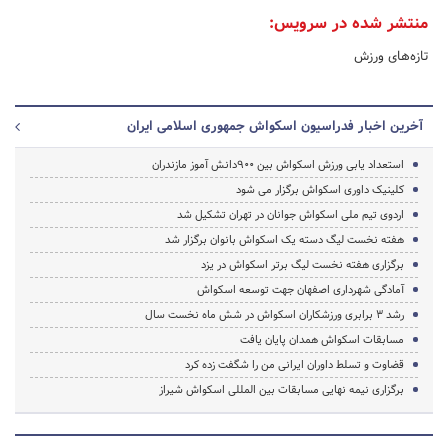
منتشر شده در سرویس:
تازه‌های ورزش
آخرین اخبار فدراسیون اسکواش جمهوری اسلامی ایران
استعداد یابی ورزش اسکواش بین 900دانش آموز مازندران
کلینیک داوری اسکواش برگزار می شود
اردوی تیم ملی اسکواش جوانان در تهران تشکیل شد
هفته نخست لیگ دسته یک اسکواش بانوان برگزار شد
برگزاری هفته نخست لیگ برتر اسکواش در یزد
آمادگی شهرداری اصفهان جهت توسعه اسکواش
رشد 3 برابری ورزشکاران اسکواش در شش ماه نخست سال
مسابقات اسکواش همدان پایان یافت
قضاوت و تسلط داوران ایرانی من را شگفت زده کرد
برگزاری نیمه نهایی مسابقات بین المللی اسکواش شیراز