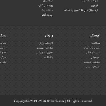
سوالات متداول
برندسازی
قوانین
ویژه خبرنگاران
از رپورتاژ آگهی تا کمپین رسانه ای
مطالب ویژه
رپورتاژ آگهی
فرهنگی
ورزش
سبک 
رسانه‌ها
تازه‌های ورزش
سلامت 
نشریات و کتاب
مکان‌های ورزشی
روانشن
سینما و تئاتر
تجهیزات ورزشی
مد و ل
موسیقی
باشگاه‌ها
سرگرمی
هنرهای تجسمی
دکوراس
صنایع دستی
Copyright © 2013 - 2026 Akhbar Rasmi
|
All Rights Reserved