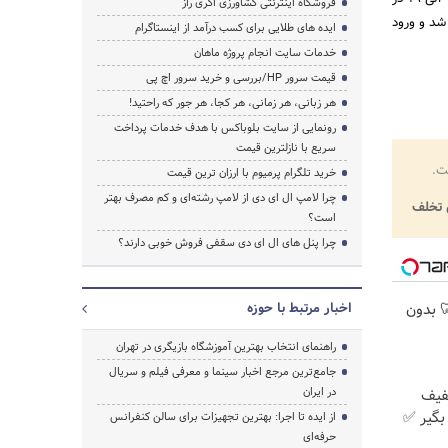
فروشگاه اینترنتی کشاورزی اگری راز
انش، کوچه نیلوفر، پلاک 3 برگزار خواهد شد و ورود
ایده های طلایی برای کسب درآمد از اینستاگرام
خدمات سایت انجام پروژه ماهان
قیمت سرور HP/بررسی و خرید سرور اچ پی
هر زبانی، هر زمانی، هر کجا، هر جور که راحتید!
رونمایی از سایت بلوباکس با هدف خدمات پرداخت
سریع با نازلترین قیمت
ت.
خرید تلگرام پرمیوم با ارزان ترین قیمت
چرا لامپ ال ای دی از لامپ رشته‌ای و کم مصرف بهتر
تخلف
است؟
چرا پنل های ال ای دی سقفی فروش خوبی دارند؟
 🦷 بدون
اخبار مرتبط با حوزه
راهنمای انتخاب بهترین آموزشگاه بازیگری در تهران
جامع‌ترین مرجع اخبار سینما و معرفی فیلم و سریال
در ایران
با ۲۵٪ تخفیف
بگیر ✅
از ایده تا اجرا: بهترین تجهیزات برای سالن کنفرانس
حرفه‌ای