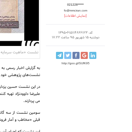
021228*****
fo@mmciran.com
[نمایش اطلاعات]
کد: 13950615114866123
دوشنبه 15 شهریور 95 ساعت 17:22
نشست «ماهیت سرمایه و 
http://goo.gl/SUfK95
به گزارش اخبار رسمی به 
نشست‌های پژوهشی خود را ب
در این نشست حسین یزدان‌ش
علیرضا داوودنژاد تهیه ‌کن
می پردازند.
سومین نشست از سه ‌گانه
قبلی «مخاطب و آمار فروش 