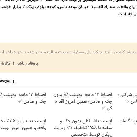
محل مدرسه ملی سینمای ایران واقع در سه راه اقدسیه، خیابان موحد د
ن آزاد است.
منتشر کننده را تایید می‌کند ولی مسئولیت صحت مطلب منتشر شده بر عهده ناشر اس
پروفایل ناشر
گزارش 
ارانتی شرکتی؛
اقساط ۱۲ ماهه ایمپلنت 🦷 بدون
اقساط ۱۲ ماهه ایمپلنت
امن ✨
چک و ضامن؛ همین امروز اقدام
چک و ضامن ✅
کن ✅
ت پیشگامان
ایمپلنت اقساطی بدون چک و
ایمپلنت دندان 
سفته با ٪۲۵ تخفیف 👈 ویزیت
واقعی، همین امروز نوبت 
رایگان توسط متخصص