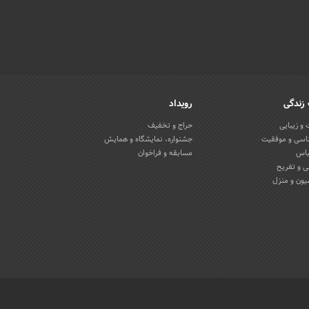
زندگی
رویداد
و زیبایی
حراج و تخفیف
اسی و موفقیت
جشنواره، نمایشگاه و همایش
باس
مسابقه و فراخوان
 و تفریح
یون و منزل