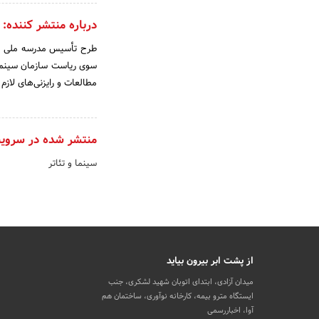
درباره منتشر کننده:
سوی ریاست سازمان سینمای
مطالعات و رایزنی‏‌های لازم
منتشر شده در سروی
سینما و تئاتر
از پشت ابر بیرون بیاید
میدان آزادی، ابتدای اتوبان شهید لشکری، جنب
ایستگاه مترو بیمه، کارخانه نوآوری، ساختمان هم
آوا، اخباررسمی