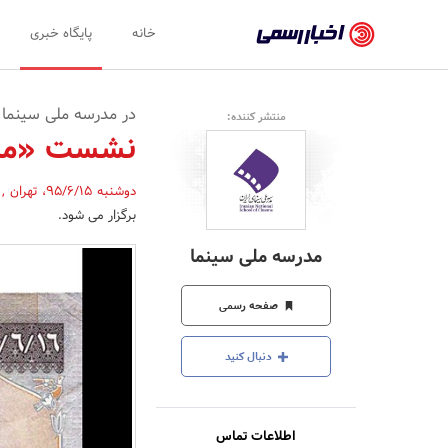
اخبار
خانه
پایگاه خبری
رسمی
-
در مدرسه ملی سینما 
منتشر کننده:
اخبار
نشست «ماهی
تایید
دوشنبه 95/6/15
،
تهران
,
شده
برگزار می شود.
شرکت‌ها،
مدرسه ملی سینما
سازمان‌ها
و
صفحه رسمی
روابط
دنبال کنید
عمومی‌ها
اطلاعات تماس