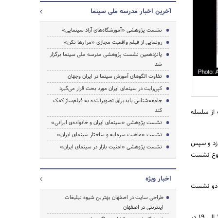
آخرین اخبار مدرسه ملی سینما
نشست پژوهشی «آموزشگاه‌های آزاد سینمایی»
رونمایی از فیلم واقعیت مجازی «مرا رها نکن»
جستجو
پانزدهمین نشست پژوهشی مدرسه ملی سینما برگزار
شد
تفاوت الگوهای آموزش سینما در ایران وجهان
کپی‌رایت در سینمای ایران مورد بحث قرار می‌گیرد
جامعه‌شناس بایدبرای تصویرآینده به فیلم‌ساز کمک
کند
 از سلسله
نشست پژوهشی «سینمای ایران و خانواده‌ی ایرانی»
نشست «ماهیت سرمایه و ساختار سینمای ایران»
ازد و سپس
نشست پژوهشی «امنیت بازار در سینمای ایران»
موضوع نشست
اخبار ویژه
 دو نشست
طراحی سایت در اصفهان بهترین شیوه تبلیغات
اینترنتی در اصفهان
این نشست‌ که اجرای آن‌ را سعید قطبی زاده منتقد سینمایی بر عهده دارد، سه ‌شنبه 16 شهریور ماه از ساعت 17 الی 19 در