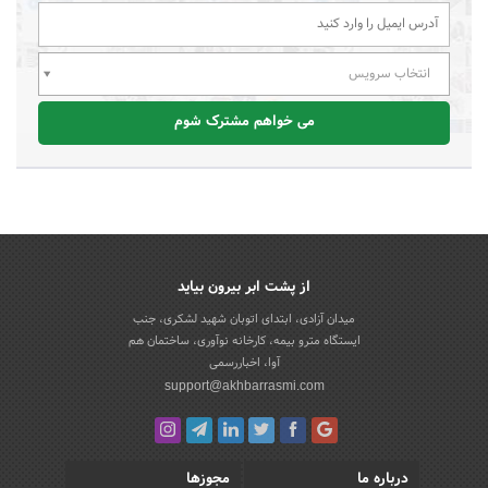
انتخاب سرویس
می خواهم مشترک شوم
از پشت ابر بیرون بیاید
میدان آزادی، ابتدای اتوبان شهید لشکری، جنب
ایستگاه مترو بیمه، کارخانه نوآوری، ساختمان هم
آوا، اخباررسمی
support@akhbarrasmi.com
درباره ما
مجوزها