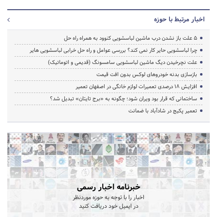
اخبار مرتبط با حوزه
5 علت باز نشدن درب ماشین لباسشویی کنوود به همراه راه حل
چرا لباسشویی حایر کار نمی کند؟ بررسی عوامل و راه حل خرابی لباسشویی هایر
علت نچرخیدن دیگ ماشین لباسشویی سامسونگ (قدیمی و اتوماتیک)
بازسازی بدنه خودروهای لوکس بدون افت قیمت
افزایش ۱۸ درصدی تعمیرات لوازم خانگی در اصفهان تعمیر
ساختمانی که قرار بود ویران شود؛ چگونه به «برج تایتان» تبدیل شد؟
تعمیر پکیج در شادآباد با ضمانت
خبرنامه اخبار رسمی
اخبار را با توجه به حوزه موردنظر
در ایمیل خود دریافت کنید