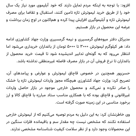
افزود: با توجه به اینکه مردم تمایل دارند که خود آبلیموی مورد نیاز یک سال
خود را از طریق خرید لیموترش تازه تامین کنند، استقبال و تقاضا برای مصرف
لیموترش تازه و آبلیموگیری افزایش پیدا کرده و هم‌اکنون در اوج زمان برداشت و
عرضه این محصول در بازار هستیم.
مدیرکل دفتر میوه‌های گرمسیری و نیمه گرمسیری وزارت جهاد کشاورزی ادامه
داد: هر کیلوگرم لیموترش 3000 تا 5000 تومان از باغداران خریداری می‌شود اما
جستجو
انتظار می‌رود که به گونه‌ای تدابیر اندیشیده شود تا قیمت خرید محصول از
باغداران تا نرخ فروش آن در بازار مصرف فاصله غیرمنطقی نداشته باشد.
حسن‌پور همچنین در خصوص قاچاق لیموترش و عوارض و پیامدهای آن،
تصریح کرد: وزارت جهاد کشاورزی هیچگاه مجوز واردات لیموترش تازه یا خشک
را صادر نکرده و نمی‌کند و محصول خارجی موجود در بازار حاصل واردات
غیرقانونی و قاچاق بوده که با همکاری مناسب ستاد مبارزه با قاچاق کالا و ارز
برخورد مناسبی در این زمینه صورت گرفته است.
وی خاطرنشان کرد: به این دلیل به مردم توصیه می‌کنیم که از لیموترش خارجی
استفاده نکنند که مشخص نیست چه مقدار سم و باقیمانده فلزات سنگین در
این محصولات وجود دارد و از نظر سلامت کیفیت شناسنامه مشخصی ندارند.