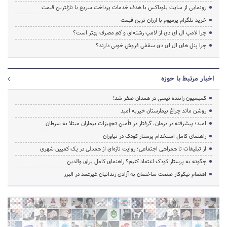
رونمایی از سایت بلوباکس با هدف خدمات پرداخت سریع با نازلترین قیمت
خرید تلگرام پرمیوم با ارزان ترین قیمت
چرا لامپ ال ای دی از لامپ رشته‌ای و کم مصرف بهتر است؟
چرا پنل های ال ای دی سقفی فروش خوبی دارند؟
اخبار مرتبط با حوزه
کمیسیون راننده تپسی در همدان صفر شد!
روشن ماند چراغ بیمارستان خیریه امید
امید؛ پیشرفته در درمان، گرفتار در تأمین تجهیزات بیماران مبتلا به سرطان
راهنمای کامل استخدام پرستار کودک در نیاوران
از تبلیغات تا همراهی اجتماعی؛ روایت تازه‌ای از همدلی در یک کمپین شهری
چگونه به پرستار کودک اعتماد کنیم؟ راهنمای کامل برای والدین
اهتمام نیکوکار صنعت ساختمان به آزادی زندانیان غیرعمد در البرز