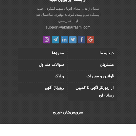
میدان آزادی، ابتدای اتوبان شهید لشکری، جنب
ایستگاه مترو بیمه، کارخانه نوآوری، ساختمان هم
آوا، اخباررسمی
support@akhbarrasmi.com
درباره ما
مجوزها
مشتریان
سوالات متداول
قوانین و مقررات
وبلاگ
از رپورتاژ آگهی تا کمپین
رپورتاژ آگهی
رسانه ای
سرویس‌های خبری
اقتصادی
اجتماعی