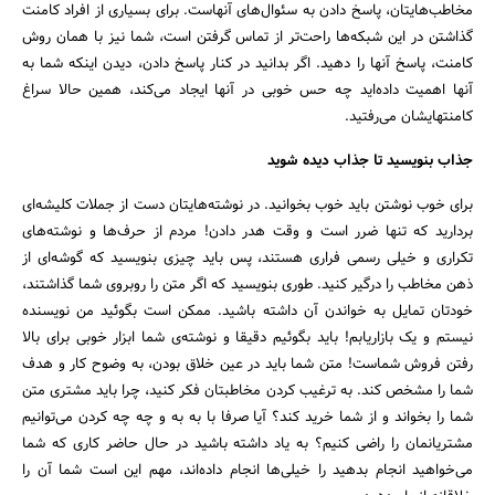
مخاطب‌هایتان، پاسخ دادن به سئوال‌های آنهاست. برای بسیاری از افراد کامنت
گذاشتن در این شبکه‌ها راحت‌تر از تماس گرفتن است، شما نیز با همان روش
کامنت، پاسخ آنها را دهید. اگر بدانید در کنار پاسخ دادن، دیدن اینکه شما به
آنها اهمیت داده‌اید چه حس خوبی در آنها ایجاد می‌کند، همین حالا سراغ
کامنتهایشان می‌رفتید.
جذاب بنویسید تا جذاب دیده شوید
برای خوب نوشتن باید خوب بخوانید. در نوشته‌هایتان دست از جملات کلیشه‌ای
بردارید که تنها ضرر است و وقت هدر دادن! مردم از حرف‌ها و نوشته‌های
تکراری و خیلی رسمی فراری هستند، پس باید چیزی بنویسید که گوشه‌ای از
ذهن مخاطب را درگیر کنید. طوری بنویسید که اگر متن را روبروی شما گذاشتند،
خودتان تمایل به خواندن آن داشته باشید. ممکن است بگوئید من نویسنده
نیستم و یک بازاریابم! باید بگوئیم دقیقا و نوشته‌ی شما ابزار خوبی برای بالا
رفتن فروش شماست! متن شما باید در عین خلاق بودن، به وضوح کار و هدف
شما را مشخص کند. به ترغیب کردن مخاطبتان فکر کنید، چرا باید مشتری متن
شما را بخواند و از شما خرید کند؟ آیا صرفا با به به و چه چه کردن می‌توانیم
مشتریانمان را راضی کنیم؟ به یاد داشته باشید در حال حاضر کاری که شما
می‌خواهید انجام بدهید را خیلی‌ها انجام داده‌اند، مهم این است شما آن را