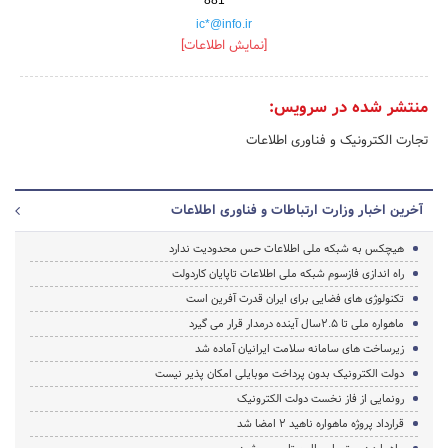
ic*@info.ir
[نمایش اطلاعات]
منتشر شده در سرویس:
تجارت الکترونیک و فناوری اطلاعات
آخرین اخبار وزارت ارتباطات و فناوری اطلاعات
هیچکس به شبکه ملی اطلاعات حس محدودیت ندارد
راه اندازی فازسوم شبکه ملی اطلاعات تاپایان کاردولت
تکنولوژی های فضایی برای ایران قدرت آفرین است
ماهواره ملی تا 2.5سال آینده درمدار قرار می گیرد
زیرساخت های سامانه سلامت ایرانیان آماده شد
دولت الکترونیک بدون پرداخت موبایلی امکان پذیر نیست
رونمایی از فاز نخست دولت الکترونیک
قرارداد پروژه ماهواره ناهید 2 امضا شد