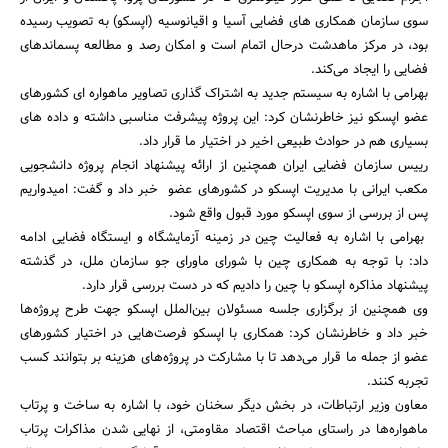
سوی سازمان همکاری های فضایی آسیا و اقیانوسیه (اپسکو) به تصویب رسیده
بود، در مرکز ماهدشت درحال اتمام است و امکان رصد و مطالعه پسماندهای
فضایی را ایجاد می‌کند.
جستجو
بهرامی با اشاره به سیستم جدید به اشتراک گذاری تصاویر ماهواره ای کشورهای
عضو اپسکو نیز خاطرنشان کرد: این پروژه پیشرفت مناسبی داشته و داده های
بسیاری هم در حوادث طبیعی اخیر در اختیار ما قرار داد.
رییس سازمان فضایی ایران همچنین از ارائه پیشنهاد انجام پروژه دانشجویی
مکعب ایرانی با مدیریت اپسکو در کشورهای عضو خبر داد و گفت: امیدواریم
پس از بررسی از سوی اپسکو مورد قبول واقع شود.
بهرامی با اشاره به فعالیت چین در زمینه آزمایشگاه و ایستگاه فضایی ادامه
داد: با توجه به همکاری چین با شورای ماورای جو سازمان ملل، در گذشته
پیشنهاد مذاکره اپسکو با چین را دادیم که در دست بررسی قرار دارد.
وی همچنین از برگزاری جلسه مسئولان بین‌الملل اپسکو جهت طرح پروژه‌ها
خبر داد و خاطرنشان کرد: همکاری با اپسکو فرصت‌هایی در اختیار کشورهای
عضو از جمله ما قرار می‌دهد تا با مشارکت در پروژه‌های هزینه بر بتوانند کسب
تجربه کنند.
معاون وزیر ارتباطات، در بخش دیگر سخنان خود، با اشاره به ساخت و پرتاب
ماهواره‌ها در راستای مباحث اقتصاد مقاومتی، از نهایی شدن مذاکرات پرتاب