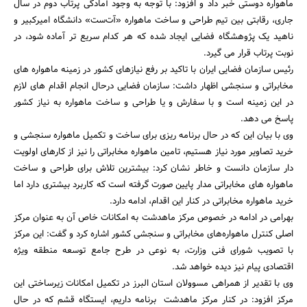
ماهواره دوستی خبر داد و افزود: با توجه به وجود آمادگی پرتاب دوم در سال
جاری، رقابتی بین تیم طراحی و ساخت ماهواره «آت‌ست» دانشگاه امیرکبیر و
ناهید یک پژوهشگاه فضایی ایجاد شده که هر کدام سریع تر آماده شود، در
نوبت پرتاب قرار می گیرد.
رئیس سازمان فضایی ایران با تاکید بر رفع نیازهای کشور در زمینه ماهواره های
مخابراتی و سنجشی اظهار داشت: سازمان فضایی درحال انجام اقدام های لازم
در این زمینه است و با سفارش و یا طراحی و ساخت ماهواره به نیاز کشور
پاسخ می دهد.
وی با بیان این که در حال برنامه ریزی برای ساخت و تکمیل ماهواره سنجشی و
خرید تصاویر مورد نیاز هستیم، تامین ماهواره مخابراتی را نیز از کارهای اولویت
دار سازمان دانست و خاطر نشان کرد: بیشترین تلاش برای طراحی و ساخت
ماهواره های مخابراتی مدار پایین صورت گرفته است که کاربرد بیشتری دارد اما
خرید ماهواره مخابراتی در کنار این اقدام، ادامه دارد.
بهرامی در ادامه در خصوص مرکز ماهدشت به امکانات خاص آن به عنوان مرکز
اصلی کنترل ماهواره‌های مخابراتی و سنجشی کشور اشاره کرد و گفت: این مرکز
با تصویب شورای فنی وزارت، به نوعی در طرح جامع توسعه منطقه ویژه
اقتصادی پیام نیز دیده خواهد شد.
وی با تقدیر از همراهی مسوولان استان البرز در تکمیل امکانات زیرساختی این
مرکز افزود: در کنار ‌مرکز ماهدشت برنامه داریم، ایستگاه قشم که در حال