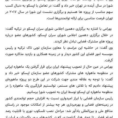
شورا در سال آینده در تهران خبر داد و گفت: در تعامل با اپسکو به دنبال کسب
سهم مناسب از پروزه ها هستیم و برگزاری نشست این شورا در سال 2017 در
تهران فرصت مناسبی برای ارائه توانمندی‌ها است.
بهرامی با اشاره به برگزاری دهمین اجلاس شورای سران اپسکو در ترکیه گفت:
در خلال برگزاری دهمین اجلاس شورای سران اپسکو، کشورهای عضو درباره
پروژه های مشترک فضایی تبادل نظر کردند.
وی گفت: در حاشیه این مراسم، با معاون سازمان توبی تاک ترکیه و رئیس
موسسه امور فضای این کشور دیدار و در زمینه همکاری و بازدید مذاکره صورت
گرفت.
بهرامی در عین حال از تصویب پیشنهاد ایران برای قرار گرفتن یک ماهواره ایرانی
در منظومه ماهواره های مشترک کشورهای عضو سازمان اپسکو خبر داد و
گفت: با توجه به علاقه مندی جهت شرکت در این طرح دو پروژه ماهوره‌ای
پیشنهاد دادیم که با تلاش های مستمر، توانستیم قرارگیری یک ماهواره را در
منظومه ماهواره ای اپسکو توسط ایران به تصویب شورا برسانیم.
رئیس سازمان فضایی با ابراز امیدواری نسبت به افزایش حجم توانمندی کشور
در زمینه‌های فضابی و بهره‌برداری هر چه بیشتر از امکانات موجود در راستای
منافع ملی و بین‌المللی یادآور شد: مراحل نصب تلسکوب نوری با قابلیت رصد
اجرام فضایی تا عمق هزار کیلومتری که در کشورهای پرو، پاکستان و ایران از