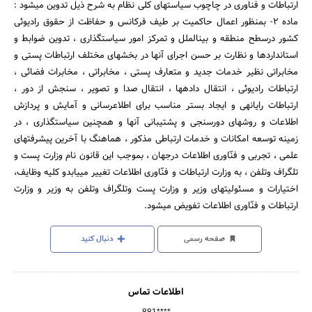
ارتباطات و فناوری در چاچوب سیاستهای کلی نظام به شرح ذیل تدوین می‎شود :
ماده 2- بمنظور اعمال حاکمیت بر طیف فرکانس و حفاظت از حقوق رادیوئی
کشور درسطح منطقه و بین‎الملل و تمرکز امور سیاستگذاری ، تدوین ضوابط و
استانداردها و نظارت بر حسن اجرای آنها در بخشهای مختلف ارتباطات پستی و
مخابراتی نظیر خدمات جدید و متعارف پستی ، مخابراتی ، مخابرات فضائی ،
ارتباطات رادیوئی ، انتقال داده‎ها ، انتقال صدا و تصویر ، سنجش از دور ،
ارتباطات رایانه‎ی و ایجاد بستر مناسب برای اطلاع‎رسانی و آمایش و پردازش
اطلاعات و روشهای دورسنجی و پشتیبانی آنها و همچنین سیاستگذاری ، در
زمینه توسعه امکانات و خدمات ارتباطی مذکور ، هماهنگ با آخرین پیشرفتهای
علمی ، تجربی و فنّاوری اطلاعات درجهان ، بموجب این قانون نام وزارت پست و
تلگراف وتلفن ، به وزارت ارتباطات و فنّاوری اطلاعات تغییر می‎یابدو کلیه وظایف،
اختیارات و مسئولیتهای وزیر و وزارت پست وتلگراف وتلفن به وزیر و وزارت
ارتباطات و فنّاوری اطلاعات تفویض می‎شود.
صفحه رسمی
دنبال کنید
اطلاعات تماس
881****