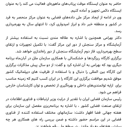
حاضر به عنوان ایستگاه موقت پرتاب‌های ماهوره‌ای فعالیت می کند را به عنوان
ایستگاه دائمی تجهیز و آماده کنیم.
وی در ادامه از ایجاد مرکز ملی داده‌های فضایی به عنوان مرکز منحصر به فرد
در کشور و منطقه خبر داد و ابراز امیدواری کرد، تا انتهای سال به بهره‌برداری
رسد.
دکتر بهرامی همچنین با اشاره به علاقه مندی نسبت به استفاده بیشتر از
آزمایشگاه و مرکز سنجش از دور این مرکز گفت: با تکمیل تجهیزات و ارتقای
سطح بهره‌برداری، فاز دوم آزمایشگاه سنجش از دور راه‌اندازی خواهد شد.
برگزاری کارگاه ریزگردها و خشکسالی با همکاری سازمان ملل در آبان‌ماه برنامه
دیگری بود که بهرامی به آن اشاره کرد و گفت: از دو سال پیش مذاکرات برگزاری
این کارگاه بین المللی را دنبال و با استفاده از ظرفیت های دیپلماتیک کشور
موفق شدیم موافقت برگزاری این کارگاه را در ایران کسب کنیم که زمینه مناسب
برای ارایه توانمندی‌های داخلی و بهره‌گیری از تخصص و توان کارشناسان خارجی
فراهم می شود.
رئیس سازمان فضایی ایران با تقدیر از درایت وزیر ارتباطات و فناوری اطلاعات در
ارتقای صنعت فضایی کشور ، با اشاره به برنامه‌ریزی مفصل این سازمان برای
هفته جهانی فضا اظهار داشت: سازمانهای مختلف استفاده کننده از فناوری
فضایی در این مراسم حضور داشته و ضمن بررسی راه های همکاری هر چه
بیشتر، هفته‌ای به یاد ماندنی در سطح ملی رقم خواهند زد.