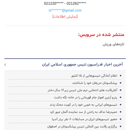
-
021220*****
021262*****
iri*******@gmail.com
[نمایش اطلاعات]
منتشر شده در سرویس:
تازه‌های ورزش
آخرین اخبار فدراسیون تنیس جمهوری اسلامی ایران
اعلام آمادگی تنیسورهایی از ۱۵ کشور
پیشکسوتان حریفان خود را شناختند
آغازرقابت های انتخابی تیم ملی تنیس زیر16 سال دختر
پترو آرتین اهواز جام قهرمانی را در خانه نگه داشت
تنیسورهای ایرانی به خوبی خود را در کویت محک زدند
حمیدرضا نداف به راحتی از سد نماینده آلمان عبور کرد
حضور تنیسورهای ایران در مسابقات 8 نفر برتر آسیا
برگزاری رقابت بین المللی تنیس پیشکسوتان در اصفهان