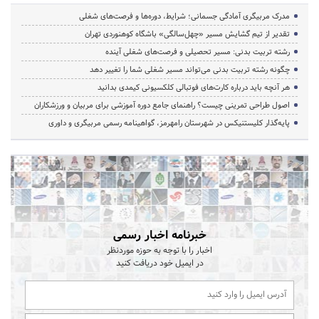
مدرک مربیگری آمادگی جسمانی؛ شرایط، دوره‌ها و فرصت‌های شغلی
تقدیر از تیم گشایش مسیر «چهل‌سالگی» باشگاه کوهنوردی تهران
رشته تربیت بدنی: مسیر تحصیلی و فرصت‌های شغلی آینده
چگونه رشته تربیت بدنی می‌تواند مسیر شغلی شما را تغییر دهد
هر آنچه باید درباره کارت‌های فوتبالی کلکسیونی کیمدی بدانید
اصول طراحی تمرینی چیست؟ راهنمای جامع دوره آموزشی برای مربیان و ورزشکاران
پایه‌گذار کلیستنیکس در شهرستان رامهرمز، گواهینامه رسمی مربیگری و داوری
خبرنامه اخبار رسمی
اخبار را با توجه به حوزه موردنظر
در ایمیل خود دریافت کنید