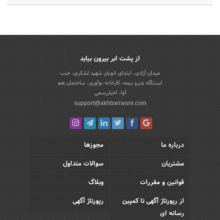
از پشت ابر بیرون بیاید
میدان آزادی، ابتدای اتوبان شهید لشکری، جنب
ایستگاه مترو بیمه، کارخانه نوآوری، ساختمان هم
آوا، اخباررسمی
support@akhbarrasmi.com
درباره ما
مجوزها
مشتریان
سوالات متداول
قوانین و مقررات
وبلاگ
از رپورتاژ آگهی تا کمپین
رپورتاژ آگهی
رسانه ای