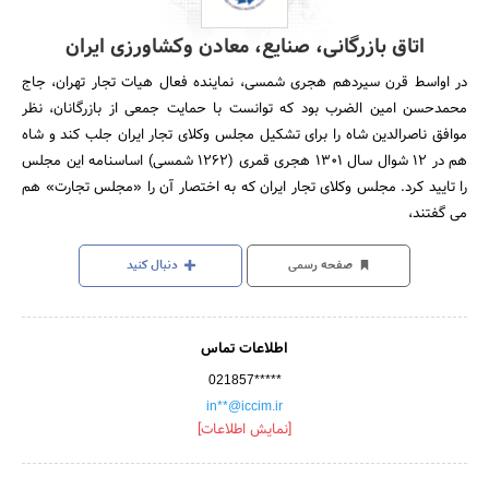
اتاق بازرگانی، صنایع، معادن وکشاورزی ایران
در اواسط قرن سیردهم هجری شمسی، نماینده فعال هیات تجار تهران، جاج
محمدحسن امین الضرب بود که توانست با حمایت جمعی از بازرگانان، نظر
موافق ناصرالدین شاه را برای تشکیل مجلس وکلای تجار ایران جلب کند و شاه
هم در 12 شوال سال 1301 هجری قمری (1262 شمسی) اساسنامه این مجلس
را تایید کرد. مجلس وکلای تجار ایران که به اختصار آن را «مجلس تجارت» هم
می گفتند،
صفحه رسمی
دنبال کنید
اطلاعات تماس
021857*****
in**@iccim.ir
[نمایش اطلاعات]